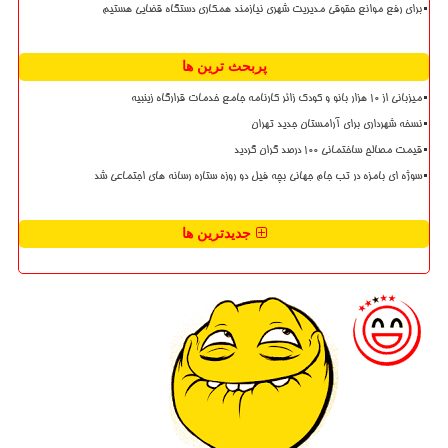
برای رفع موانع حقوقی مدیریت شهری نیازمند همکاری دستگاه قضایی هستیم
پربحث ترین ها
میزبانی از ۱۰ هزار بانو و کودک زائر کارنامه جامع خدمات قرارگاه زینبیه
نسخه شهرداری برای آرامستان جدید تهران
قیمت مصالح ساختمانی ۱۰۰ درصد گران گردید
سوژه ای بامزه در تب جام جهانی بچه فیل دو روزه ستاره رسانه های اجتماعی شد
جدیدترین ها