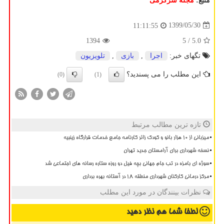
منبع:
مجله سرگرمی
1399/05/30
11:11:55
1394
/ 5
5.0
تگهای خبر:
اجرا
,
بازی
,
تلویزیون
این مطلب را می پسندید؟
(0)
(1)
تازه ترین مطالب مرتبط
میزبانی از ۱۰ هزار بانو و کودک زائر کارنامه جامع خدمات قرارگاه زینبیه
نسخه شهرداری برای آرامستان جدید تهران
سوژه ای بامزه در تب جام جهانی بچه فیل دو روزه ستاره رسانه های اجتماعی شد
مرکز درمانی کارکنان شهرداری منطقه ۱۸ در آستانه بهره برداری
نظرات بینندگان در مورد این مطلب
لطفا شما هم
نظر دهید