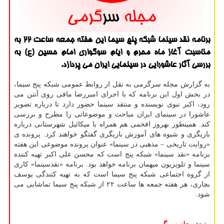
برنامه نقد سینما شبكه پنج سیما این هفته جمعه ساعت ۲۲ به
مناسبت آغاز ماه محرم و ایام سوگواری امام حسین (ع) به
بررسی آثار عاشورایی در سینمایی ایران می پردازد.
به گزارش مجله سرگرمی به نقل از روابط عمومی شبکه پنج سیما،
در بخش اول این برنامه که با اجرای امیررضا مافی روی آنتن می
رود، اکبر نبوی نویسنده و منتقد سینما حضور دارد تا درباره تصویر
عاشورا در سینمای ایران مباحث و موضوعاتی را مطرح و بررسی
کند. همینطور بهروز افخمی هم همراه با میکائیل شهرستانی درباره
بازیگری و شیوه های آموزش بازیگری گفتگو خواهند کرد. پرونده ی
«روایت تاریخی – مذهبی در سینما» عنوان پرونده موضوعی این هفته
برنامه «نقد سینما» شبکه پنج است که محسن علی اکبر تهیه کننده
سینما و تلویزیون میهمان برنامه خواهد بود. برنامه «نقدسینما» کاری
از گروه اجتماعی شبکه پنج سیما است که به تهیه کنندگی یوسف
بچاری، هر هفته جمعه ها ساعت ۲۲ از شبکه پنج سیما تماشایی می
شود.