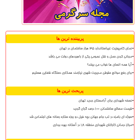
پربیننده ترین ها
نمای کامپوزیت غیراستاندارد ۳۵ هزار ساختمان در تهران
مجانی کردن حمل و نقل عمومی یکی از راهبردهای دولت می باشد
آیا همه انسان ها خواب می بینند؟
برای رفع موانع حقوقی مدیریت شهری نیازمند همکاری دستگاه قضایی هستیم
پربحث ترین ها
نسخه شهرداری برای آرامستان جدید تهران
قیمت مصالح ساختمانی ۱۰۰ درصد گران گردید
سوژه ای بامزه در تب جام جهانی بچه فیل دو روزه ستاره رسانه های اجتماعی شد
مرکز درمانی کارکنان شهرداری منطقه ۱۸ در آستانه بهره برداری