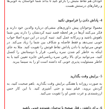
خودتان هم نقاط مثبش را بازگو کنید تا بداند شما حواستان به خوبی‌ها
و رفتارهای درستش هست.
4- پاداش دادن را فراموش نکنید
معمولا نوجوانان پیش داوری‌های منفی‌ای درباره والدین خود دارند و
فکر می‌کنند آن‌ها در هر لحظه قصد تنبیه کردنشان را دارند پس شما
باهوش باشید و زیرکانه عمل کنید. تنبیه کردن در این دوره اصلا جواب
خوبی نمی‌دهد و فقط فاصله و شکاف بین شما را زیاد می‌کند. در
عوض می‌توانید با دادن پاداش نقاط قوتش را تقویت کنید. مثلا به جای
اینکه به خاطر کم شدن نمره ریاضی، قرار با دوستانش را کنسل
کنید، می‌توانید برای بالا رفتن نمره ریاضی‌اش جایزه تعیین کنید یا به
خاطر مسئولیت پذیری خوبی که داشته است او را به سینما ببرید.
5- برایش وقت بگذارید
به صورت روزانه یا هفتگی برایش وقت بگذارید. باهم صحبت کنید، به
گردش بروید، فیلم ببنید و حتی آشپزی کنید. با این کار حس
ارزشمندی و عزت نفس او را تقویت می‌کنید.
6- برای داشتن رفتار صحیح با نوجوان شنونده خوبی باشید