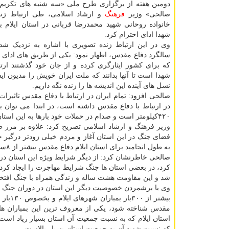
دومین هفته از برگزاری طرح ملی «سه شنبه های تکریم
صالحی» وزیر
فرهنگ
و ارشاد اسلامی، طی ارتباط زند
خانواده روحانی شهید محمدرضا قربانی در استان ایلام 
شهدا ادای احترام کرد.
وی در این ارتباط زنده تصویری با اشاره به نزدیک شد
سالگرد دفاع مقدس، اظهار نمود: یکی از طریق های ادای 
که برای کشور ایثارگری کرده و از جان خود گذشتند ارتبا
شهدا است تا آنها بدانند که ملت ایران خویش را مدیون ایش
نسل های آینده این اندیشه ها را زنده نگه داریم.
صالحی افزود: تمام ایران در ارتباط با دفاع مقدس تاثیر
در ارتباط با دفاع مقدس داشته است، در ابتدا می توان ب
۴۲۰کیلومتر است و صدام در حملات خود بارها به این استان هجوم برد، طبیعتا این مرز طولانی تماس ایلام با جنگ را بالا برد.
فضای جنگ در این استان آغاز و مردم خیلی زودتر درگیر
به طول انجامید برای استان ایلام دفاع مقدس بیشتر از ۸سال بود.
صالحی خاطرنشان کرد: از دیگر شرایط ویژه این استان در 
کرد، در بعضی استان ها جنگ شرایط مهاجرت را ایجاد کرد 
شد و این مقاومت هشت ساله و زندگی همراه با جنگ افتخار
وی با برشمردن خصوصیت دیگر این استان در دوران جنگ تحمی
بیشتر
مقدس شناخته شود، یکی از معروف ترین این بمباران ها هم ب
استان ایلام که به نسبت جمعیت آن استان بسیار زیاد است
که نسبت شهید آن به جمعیت استان بسیار بالاست.