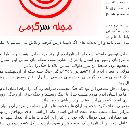
» «سید عباس
ه تصویری با
به مقام شامخ
ن به چهلمین
دین به کسانی
ط با خانواده
ان می دانند و از اندیشه های اگ شهدا درس گرفته و تلاش می نماییم با انتقا
ات قابل توجهی داشته است اما استان ایلام از چند جهت قابل اهمیت و خاطرات
ه مرزهای وسیع این استان با عراق اشاره نمود، نقطه های تماس این استان 
وزیر فرهنگ و ارشاد اسلامی تصریح کرد: علاوه بر مرز طولانی، استان ایلام از ۳۱شهریور ۱۳۵۹درگیر جنگ نشد بلک
 جنگ تحمیلی شدند، اگر برای بخش های وسیعی از ایران دفاع مقدس حدود 
دوران دفاع مقدس این بود که جنگ تحمیلی شرایط زندگی را برای استان ایلام
اما در استان ایلام مردم هشت سال با جنگ زیستند و جنگ جزئی از زندگی روزم
ی است که برای این استان بوده و باقی خواهد ماند.
لی اضافه کرد: حجم بمباران ها و هجوم ها به این منطقه و مردم آن بسیار زی
 از ۳۰۰بار بمباران شهرهای ایلام و بخصوص ۱۳۰بار مرکز استان سبب شده است که این استان یکی از استان های پرتهاجم در
مباران زمین فوتبال ایلام بود، در کنار این اتفاقات نباید از تعداد شهدا و ج
 غافل شد، این استان نزدیک به سه هزار شهید دارد و در کل کشور دومین اس