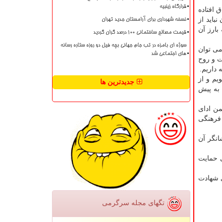
قرارگاه زینبیه
 افتاده
باید از
نسخه شهرداری برای آرامستان جدید تهران
بارز آن
قیمت مصالح ساختمانی ۱۰۰ درصد گران گردید
سوژه ای بامزه در تب جام جهانی بچه فیل دو روزه ستاره رسانه
می توان
های اجتماعی شد
ت و روح
 داریم.
یم و از
جدیدترین ها
 به پیش
من ادای
 فرهنگی
انگر آن
ی حمایت
 مقام والای شهادت
تگهای مجله سرگرمی