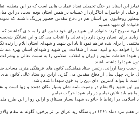
ایز این استان در جنگ تحمیلی تعداد عملیات هایی است که در این منطقه اتفاق
خیلی از خاطرات ایثاگران از عملیات در همین استان بوده است، در این میان ن
ینطور روحانیون این استان هم در دفاع مقدس حضور پررنگ داشتند که نمونه 
نواده آن شهید هستیم.
 تصریح کرد: خانواده این شهید برای خود ذخیره ای را به جای گذاشتند که 
ی زیادی برای انسان وجود دارد راه تعالی را انتخاب می کند و این نشانگر شخصی
 را برای بنده فراهم نمود تا یاد این شهید و شهدای استان ایلام را زنده نگه
ما را خواهد دید و امید است از شفاعت این شهید و شهدای استان بهره مند شو
های شهدا حفاظت نماییم و ایران و انقلاب اسلامی را به سمت تعالی و پیشرفت
ن شهدا را داشته باشند.
ن حبیب رضا ارزانی، رئیس ستاد هماهنگی کانون های فرهنگی هنری مساجد ض
ال جاری چهل سال از دفاع مقدس می گذرد، ازاین رو ستاد عالی کانون های
 تا بتواند کمترین ادای دین را به خون شهدا داشته باشد.
یر این شهید والامقام در وصیت نامه شان بسیار تکان دهنده و زیبا است و نش
 هم باید تلاش نماییم در راه شهدا حرکت نماییم.
اسلامی در ارتباط با خانواده شهدا بسیار مشتاق و ازاین رو از این طرح مل
روحانی شهید محمدرضا قربانی نخستین شهید استان ایلام در هفتم مردادماه ۱۳۶۱ در پاسگاه زید عراق بر اثر برخورد گلوله به