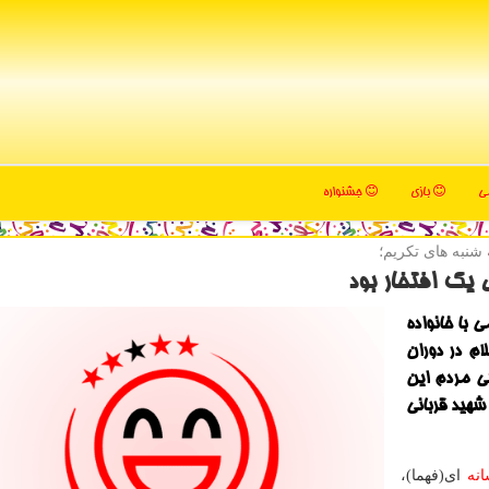
می
بازی
جشنواره
شنبه های تكریم؛
یك افتخار بود
با خانواده
ام در دوران
 مردم این
شهید قربانی
نه
ای(فهما)،