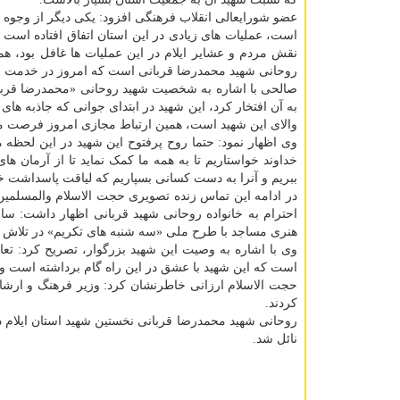
عضو شورایعالی انقلاب فرهنگی افزود: یکی دیگر از وجوه تم
است، عملیات های زیادی در این استان اتفاق افتاده است و 
نقش مردم و عشایر ایلام در این عملیات ها غافل بود، هم
روحانی شهید محمدرضا قربانی است که امروز در خدمت خا
صالحی با اشاره به شخصیت شهید روحانی «محمدرضا قربانی»
به آن افتخار کرد، این شهید در ابتدای جوانی که جاذبه ها
والای این شهید است، همین ارتباط مجازی امروز فرصت مغتنمی
وی اظهار نمود: حتما روح پرفتوح این شهید در این لحظه 
خداوند خواستاریم تا به همه ما کمک نماید تا از آرمان 
ببریم و آنرا به دست کسانی بسپاریم که لیاقت پاسداشت خو
در ادامه این تماس زنده تصویری حجت الاسلام والمسلمی
احترام به خانواده روحانی شهید قربانی اظهار داشت: س
هنری مساجد با طرح ملی «سه شنبه های تکریم» در تلاش است
وی با اشاره به وصیت این شهید بزرگوار، تصریح کرد: تعاب
است که این شهید با عشق در این راه گام برداشته است و ما
حجت الاسلام ارزانی خاطرنشان کرد: وزیر فرهنگ و ارشاد 
کردند.
نائل شد.