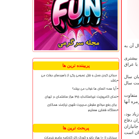
ل آن به
 بیشتری
با عراق
پربیننده ترین ها
مجانی کردن حمل و نقل عمومی یکی از راهبردهای دولت می
ه از اردیبهشت همان سال
باشد
هشت سال
آیا همه انسان ها خواب می بینند؟
 متفاوت
نمای کامپوزیت غیراستاندارد ۳۵ هزار ساختمان در تهران
ره آنها
برای رفع موانع حقوقی مدیریت شهری نیازمند همکاری
دستگاه قضایی هستیم
اد بود،
 دوران دفاع
انبازان
پربحث ترین ها
تان است
میزبانی از ۱۰ هزار بانو و کودک زائر کارنامه جامع خدمات