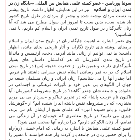
سونیا پوریامین - عضو کمیته علمی همایش بین المللی «جایگاه زن در
تمدن ایران و اسلام» -
نیز در این همایش، اظهار داشت: تاریخ بیشتر
به دست مردان نوشته شده و بیشتر از مردان در طول تاریخ کشور
یاد شده است، بدین سبب تا امروز این سوال مطرح می شد که آیا
زنان تأثیرگذار در طول تاریخ تمدن ایران و اسلام کم داریم، یا نمی
شناسیم؟
وی ضمن اشاره به اهمیت جایگاه زنان در تاریخ تمدن ایران و اسلام
برمبنای نوشته های تاریخ نگاران و آثار تاریخی بجای مانده، اظهار
داشت: ما نمی توانیم از زنانی مانند آذرمی دخت، آرتیمیس و ماندانا
در تاریخ تمدن کشورمان که هر کدامشان داستان های بسیار
تأثیرگذاری دارند، و همین طور از حضرت خدیجه (س) در تاریخ تمدن
اسلام که در به ثمر رساندن اسلام نقش بسزایی داشتند نام نبریم.
اما چقدر آنها را می شناسیم؟ زنان ایرانی و زنان مسلمان شیعه در
جهان از الگوهای بی بدیل خود و تأثیرات فرهنگی و اجتماعی در
خانواده و جامعه شان چقدر آگاهند؟ در تاریخ مشروطه کشورمان، آیا
تاکنون نام «زینب پاشا» که در تحریم تنباکو و «سردار بی بی مریم
بختیاری» که در مشروطه نقش داشته اند را شنیده ایم؟ از «گوهرشاد
خاتون» و بانو «سیده امین» که علمای تشیع از ایشان نام می برند،
چیزی می دانیم؟ در تاریخ معاصری که خودمان در آن زندگی می
نماییم، آیا زنان الگو کم داریم؟ چرا درباره آنها صحبت نمی شود؟
عضو کمیته علمی همایش با اشاره به زمانی که امام خمینی (ره)راه
را برای حضور زنان در جامعه باز کردند واز همه خواستند تا مسیر را