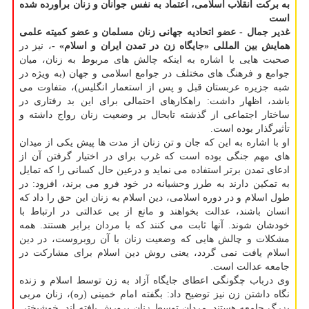
به برکت انقلاب اسلامی، اعتماد به نفس جوانان و زنان برآورده شده
است
غدیر جمال - عضو اتحادیه جهانی زنان مسلمان و عضو کمیته علمی
همایش بین المللی «جایگاه زن در تمدن ایران و اسلام» -
، نیز در
صحبت هایی با اشاره به اینکه چالش های مربوط به زنان، میان
جوامع و فرهنگ های مختلف در جوامع اسلامی و جهان (به ویژه در
شبه جزیره عربستان قبل و پس از استعمار انگلیس)، متفاوت می
باشد، اظهار داشت: راهکارهای احتمالی برای این بد رفتاری در
ساختار اجتماعی از گذشته تابحال بر وضعیت زنان رواج داشته و
تأثیرگذار بوده است.
او با اشاره به این که جان و تن زنان از مدت ها پیش یکی از میدان
های مهم جنگی بوده است که غرب برای در اختیار گرفتن آن از
ادعای تمدن برتر استفاده می نماید و درعین حال کسانی را که تمایل
به تمکین دارند به طرز وحشیانه در خود فرو می برند، افزود: در
طول اسلام و در دوره اسلامی، دین اسلام به زنان این حق را داد که
انسان باشند، عدالت بخواهند و مانع از بی عدالتی در ارتباط با
خودشان شوند. آنها ثابت می کنند که با مردان برابر هستند. همه
مشکلات و چالش هایی که وضعیت زنان با آن روبروست، در دین
اسلام یافت نمی گردد، یعنی روش دین اسلام برای مشارکت در
جامعه عدالت است.
وی درباب چگونگی اعطای جایگاه آزاد به زن توسط اسلام و زنده
نگاه داشتن زن نیز توضیح داد: بگفته امام خمینی (ره)، زنان مربی
بزرگ جامعه هستند. مردان توسط زنان پرورش یافته اند. خوشبختی