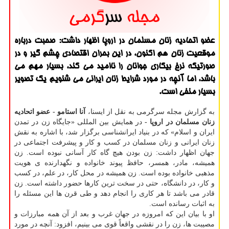
عضو اتحادیه زنان مسلمان در اروپا اظهار داشت: صحبت درباره
موقعیت زنان هم اكنون، در این بحران اقتصادی چشم گیر و در
صورتیكه نرخ بیكاری جوانان را ناامید می كند، بسیار مهم می
باشد، اما آنچه در مورد شرایط زنان ایرانی می شنویم یك تصویر
بسیار منفی است.
به گزارش مجله سرگرمی به نقل از ایسنا،
آنا استامو - عضو اتحادیه
زنان مسلمان در اروپا -
در همایش بین المللی «جایگاه زن در تمدن
ایران و اسلام» که در بنیاد ایرانشناسی برگزار شد، با اشاره به نقش
زنان ایرانی و زنان مسلمان در کسب و کار و پیشرفت اجتماعی در
جهان اظهار داشت: زن بودن هیچ گاه کار آسانی نبوده است. زن
همیشه، مادر، همسر، حافظ پیوند خانواده و نگهدارنده ی هویت
مذهبی خانواده بوده است. زن همیشه در محل کار، در علم، در کسب
و کار، در دانشگاه، حتی در سخت ترین کارها حضور داشته است. زن
قادر می باشد تا هر کاری را انجام دهد و طی قرن ها این مسئله را
به اثبات رسانده است.
او با بیان این که امروزه در جهان غرب و بعد از آن همه مبارزات و
مصیبت ها، زن را در نقشی واقعاً قوی می بینیم، افزود: آنچه در مورد