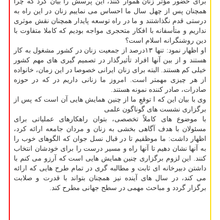
برای حضور مؤثر زنان هموار کنند، این پرسش را بیان کرد که چرا
همچنان پس از چهل سال ما احساس می نماییم زنان در این راه به
درستی قدم نگذاشتند و ما در راه توسعه پایدار همچنان نقش موثری
نداریم و متأسفانه با افکار متحجری مواجه بودیم که کاملا متفاوت با
دین روشنگرانه اسلام است؟
او اظهار نمود: تنها ۱۳درصد از جمعیت زنان در کشور مشغول به کار
هستند و از بین آنها افراد تأثیرگذار در تصمیم گیری های مهم کشور
خیلی کم هستند. البته برای زنان ایرانی خصوصا در این زمان، خانواده
از هر چیزی مهمتر است. امروز ما زنانی داریم در که در حوزه
صادرات، صادر کننده نمونه هستند.
وی با بیان این که ا توقعِ ما از چنین همایش هایی آن است که پس از
برگزاری نشست های گوناگون علمی
با موضوع های کاملاً تخصصی، بتوان راهکارهای عملیاتی برای
مسئولان با هدف آگاهی بخشی به زنان و مردان جامعه ارائه کرد،
اظهار داشت: ما موظفیم تا در قبال نسل جوان که الگوهای خوب را
به آنها نشان دهیم تا آنها راه و مسیر درست را برای خودشان انتخاب
کنند. این لزوم برگزاری چنین همایش هایی است که آرزو می کنم با
داشتن دبیرخانه ای ثابت و مطالبه گری در تمام طرح هایی که ارائه
می کند، در سال های آینده نیز همچنان بتواند با قدرت و صلابت
برگزار گردد و مباحث مهمی در سطح جهانی مطرح کند.