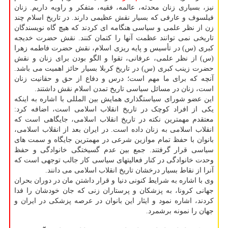
نیز، بسیاری زنان محدثه، عالمه، فقیه، متفکر و راویه داریم. زنان
فیلسوف و عارفی که بسیار نقش عظیمی دارند. در تاریخ اسلام چند
زن از نظر علمی و سیاسی هنگامه ای کردند که هیچ گاه نویسندگان
تاریخی نمی توانند عظمت آنها را کتمان کنند. نقش حضرت خدیجه
کبری (س) در تأسیس و پایه ریزی اسلام، نقش حضرت فاطمه زهرا
(س) از نظر علمی، عرفانی، تقوا و الگو بودن برای زنان و نقش
حضرت زینب کبری (س) در تاریخ کربلا بسیار حائز اهمیت می باشد.
آنچه که برای ما مهم است؛ درس و دفاع از حق و حقانیت زنان
است، زنان در مسائل سیاسی تاریخ تمدن اسلام نقش داشتند.
این عضو شورای سیاستگذاری همایش بین المللی با اشاره به اینکه
یکی از افراد کوچک در تاریخ انقلاب اسلامی است، اضافه کرد:
معتقدم مهمترین نکته در تاریخ انقلاب اسلامی، جایگاهی است که
انقلاب اسلامی به زنان داده است. در ایران بعد از انقلاب اسلامی،
بانوان با حفظ تمام موازین شرعی در مهمترین جایگاه و سمت های
سیاسی قرار گرفتند. جمع بین عدم گسیختگی خانوادگی و حفظ
وحدت خانوادگی در کنار فعالیتهای سیاسی کار جالب توجهی است که
آنرا از نقاط بسیار درخشان تاریخ انقلاب اسلامی می دانند.
وی با اشاره به شرایط کنونی دنیا و قرار داشتن مان در دوران بحران
جهانی کرونا، به پزشکان و پرستاران زنی که جان خودشان را فدا
کردند، اشاره نمود و ایثار این بانوان در عرصه پزشکی در ایران و
جهان را نمونه برشمرد.