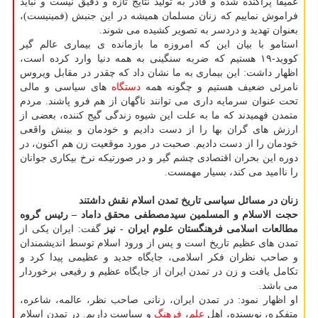
عمیقاً پراکنده شده و قادر به تولید نتایج تازه و دقیق نیست و نباید
فراموش نماییم که زنان مسلمان همیشه در این جنبش (فمینیست)،
بعنوان تهدید و دردسر به تصویر کشیده می شوند.
استامو با بیان این که امروزه ما بازمانده ی بیماری عالم گیر
کووید-۱۹ هستیم که ضربه سنگینی به همه دنیا وارد کرده است،
اظهار داشت: این بیماری به ما نشان داد که چقدر در مقابل ویروس
نامرئی ضعیف هستیم و چگونه همه
دستگاه
های سیاسی و مالی
تحت عنوان سرمایه داری می توانند ناگهان از هم فرو پاشند. مردم
متمدن فهمیدند که ما به علت این شیوه زندگی گیج کننده، بعضی از
ارزش های گران بها را از دست دادیم و خودمان و بینش واقعی
خودمان را از دست دادیم. صحبت در مورد موقعیت زن هم اکنون، در
دوره این بحران اقتصادی چشم گیر و در صورتیکه نرخ بیکاری جوانان
را ناامید می کند، بسیار مهمست.
زنان در مسائل سیاسی تاریخ تمدن اسلام نقش داشتند
حجت الاسلام و المسلمین سیدمصطفی محقق داماد – رئیس گروه
مطالعات اسلامی فرهنگستان علوم ایران - نیز
گفت: ایران یکی از
تمدن های عظیم تاریخ است و پس از ورود اسلام توسط اندیشمندان
و صاحب نظران فکر اسلامی، جایگاه جدید و عظیمی پیدا کرد و
تکامل یافت و زن در تمدن ایران از جایگاه عظیم و رفیعی برخوردار
می باشد.
او اظهار نمود: در تمدن ایران، زنانی صاحب نظر، عالمه، شاعره،
متفکره، نویسنده، اهل
علم
،
فرهنگ
و سیاست داریم. در تمدن اسلام