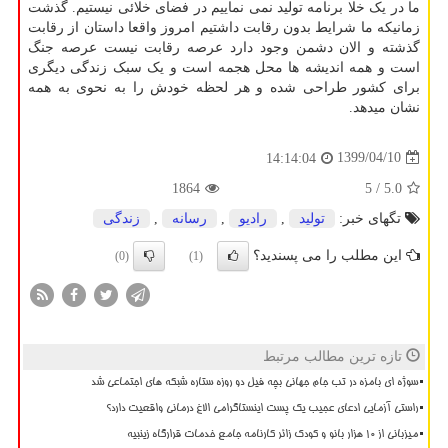
ما در یک خلا برنامه تولید نمی نماییم در فضای خلائی نیستیم. گذشت
زمانیکه ما شرایط بدون رقابت داشتیم امروز واقعا داستان از رقابت
گذشته و الان دشمن وجود دارد عرصه رقابت نیست عرصه جنگ
است و همه اندیشه ها محل هجمه است و یک سبک زندگی دیگری
برای کشور طراحی شده و هر لحظه خودش را به نحوی به همه
نشان میدهد.
1399/04/10
14:14:04
1864
/ 5
5.0
تگهای خبر:
تولید
,
رادیو
,
رسانه
,
زندگی
این مطلب را می پسندید؟
(0)
(1)
تازه ترین مطالب مرتبط
سوژه ای بامزه در تب جام جهانی بچه فیل دو روزه ستاره شبکه های اجتماعی شد
راستی آزمایی ادعای عجیب یک پست اینستاگرامی الاغ درمانی واقعیت دارد؟
میزبانی از ۱۰ هزار بانو و کودک زائر کارنامه جامع خدمات قرارگاه زینبیه