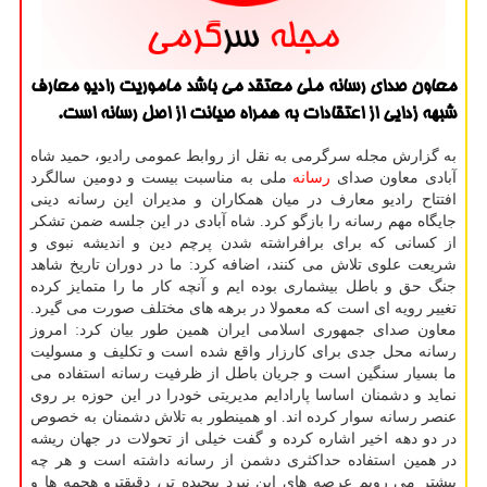
معاون صدای رسانه ملی معتقد می باشد ماموریت رادیو معارف
شبهه زدایی از اعتقادات به همراه صیانت از اصل رسانه است.
به گزارش مجله سرگرمی به نقل از روابط عمومی رادیو، حمید شاه
آبادی معاون صدای
رسانه
ملی به مناسبت بیست و دومین سالگرد
افتتاح رادیو معارف در میان همکاران و مدیران این رسانه دینی
جایگاه مهم رسانه را بازگو کرد. شاه آبادی در این جلسه ضمن تشکر
از کسانی که برای برافراشته شدن پرچم دین و اندیشه نبوی و
شریعت علوی تلاش می کنند، اضافه کرد: ما در دوران تاریخ شاهد
جنگ حق و باطل بیشماری بوده ایم و آنچه کار ما را متمایز کرده
تغییر رویه ای است که معمولا در برهه های مختلف صورت می گیرد.
معاون صدای جمهوری اسلامی ایران همین طور بیان کرد: امروز
رسانه محل جدی برای کارزار واقع شده است و تکلیف و مسولیت
ما بسیار سنگین است و جریان باطل از ظرفیت رسانه استفاده می
نماید و دشمنان اساسا پارادایم مدیریتی خودرا در این حوزه بر روی
عنصر رسانه سوار کرده اند. او همینطور به تلاش دشمنان به خصوص
در دو دهه اخیر اشاره کرده و گفت خیلی از تحولات در جهان ریشه
در همین استفاده حداکثری دشمن از رسانه داشته است و هر چه
بیشتر می رویم عرصه های این نبرد پیچیده تر، دقیقترو هجمه ها و