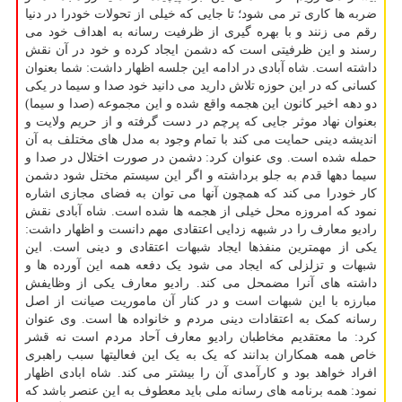
ضربه ها کاری تر می شود؛ تا جایی که خیلی از تحولات خودرا در دنیا
رقم می زنند و با بهره گیری از ظرفیت رسانه به اهداف خود می
رسند و این ظرفیتی است که دشمن ایجاد کرده و خود در آن نقش
داشته است. شاه آبادی در ادامه این جلسه اظهار داشت: شما بعنوان
کسانی که در این حوزه تلاش دارید می دانید خود صدا و سیما در یکی
دو دهه اخیر کانون این هجمه واقع شده و این مجموعه (صدا و سیما)
بعنوان نهاد موثر جایی که پرچم در دست گرفته و از حریم ولایت و
اندیشه دینی حمایت می کند با تمام وجود به مدل های مختلف به آن
حمله شده است. وی عنوان کرد: دشمن در صورت اختلال در صدا و
سیما دهها قدم به جلو برداشته و اگر این سیستم مختل شود دشمن
کار خودرا می کند که همچون آنها می توان به فضای مجازی اشاره
نمود که امروزه محل خیلی از هجمه ها شده است. شاه آبادی نقش
رادیو معارف را در شبهه زدایی اعتقادی مهم دانست و اظهار داشت:
یکی از مهمترین منفذها ایجاد شبهات اعتقادی و دینی است. این
شبهات و تزلزلی که ایجاد می شود یک دفعه همه این آورده ها و
داشته های آنرا مضمحل می کند. رادیو معارف یکی از وظایفش
مبارزه با این شبهات است و در کنار آن ماموریت صیانت از اصل
رسانه کمک به اعتقادات دینی مردم و خانواده ها است. وی عنوان
کرد: ما معتقدیم مخاطبان رادیو معارف آحاد مردم است نه قشر
خاص همه همکاران بدانند که یک به یک این فعالیتها سبب راهبری
افراد خواهد بود و کارآمدی آن را بیشتر می کند. شاه ابادی اظهار
نمود: همه برنامه های رسانه ملی باید معطوف به این عنصر باشد که