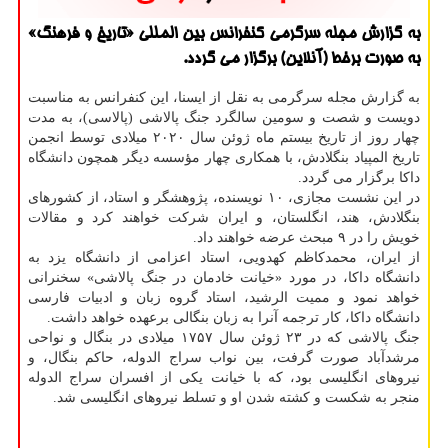
به گزارش مجله سرگرمی كنفرانس بین المللی «تاریخ و فرهنگ»
به صورت برخط (آنلاین) برگزار می گردد.
به گزارش مجله سرگرمی به نقل از ایسنا، این کنفرانس به مناسبت
دویست و شصت و سومین سالگرد جنگ پالاشی (پالاسی)، به مدت
چهار روز از تاریخ بیستم ماه ژوئن سال ۲۰۲۰ میلادی توسط انجمن
تاریخ المپیاد بنگلادش، با همکاری چهار مؤسسه دیگر همچون دانشگاه
داکا برگزار می گردد.
در این نشست مجازی، ۱۰ نویسنده، پژوهشگر و استاد، از کشورهای
بنگلادش، هند، انگلستان، و ایران شرکت خواهند کرد و مقالات
خویش را در ۹ مبحث عرضه خواهند داد.
از ایران، محمدکاظم کهدویی، استاد اعزامی از دانشگاه یزد به
دانشگاه داکا، در مورد «خیانت خادمان در جنگ پالاشی» سخنرانی
خواهد نمود و ممیت الرشید، استاد گروه زبان و ادبیات فارسی
دانشگاه داکا، کار ترجمه آنرا به زبان بنگالی برعهده خواهد داشت.
جنگ پالاشی که در ۲۳ ژوئن سال ۱۷۵۷ میلادی در بنگال و نواحی
مرشدآباد صورت گرفت، بین نواب سراج الدوله، حاکم بنگال، و
نیروهای انگلیسی بود، که با خیانت یکی از افسران سراج الدوله
منجر به شکست و کشته شدن او و تسلط نیروهای انگلیسی شد.