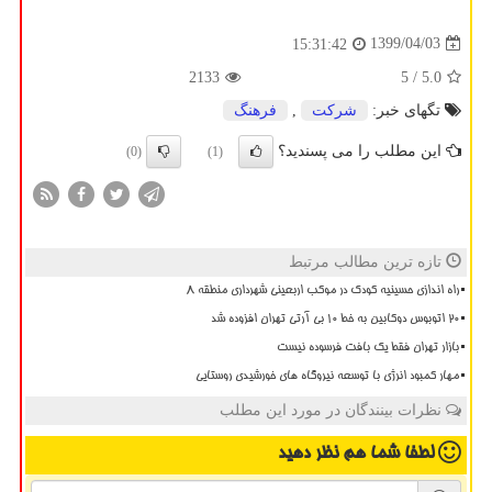
1399/04/03
15:31:42
2133
/ 5
5.0
تگهای خبر:
شركت
,
فرهنگ
این مطلب را می پسندید؟
(0)
(1)
تازه ترین مطالب مرتبط
راه اندازی حسینیه کودک در موکب اربعینی شهرداری منطقه ۸
20 اتوبوس دوکابین به خط 10 بی آرتی تهران افزوده شد
بازار تهران فقط یک بافت فرسوده نیست
مهار کمبود انرژی با توسعه نیروگاه های خورشیدی روستایی
نظرات بینندگان در مورد این مطلب
لطفا شما هم
نظر دهید