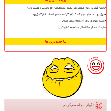
پربحث ترین ها
راستی آزمایی ادعای عجیب یک پست اینستاگرامی الاغ درمانی واقعیت دارد؟
میزبانی از ۱۰ هزار بانو و کودک زائر کارنامه جامع خدمات قرارگاه زینبیه
نسخه شهرداری برای آرامستان جدید تهران
قیمت مصالح ساختمانی ۱۰۰ درصد گران گردید
جدیدترین ها
تگهای مجله سرگرمی