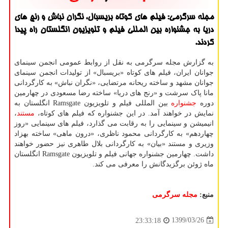
مجله سرگرمی: فیلم های كوتاه بریسبال، نگران نباش و رنج های
دریا به جشنواره بین المللی فیلم و تلویزیون انگلستان راه پیدا
كردند.
به گزارش مجله سرگرمی به نقل از روابط عمومی انجمن سینمای
جوانان ایران، فیلم های کوتاه «بریسبال» از تولیدات انجمن سینمای
جوانان مشهد و ساخته ریحانه مرتضایی، «نگران نباش» به کارگردانی
مانا پاک سرشت و «رنج های دریا» ساخته رضا مسعودی در چهارمین
دوره
جشنواره
بین المللی فیلم و تلویزیون Ramsgate انگلستان به
نمایش در خواهند آمد. در این جشنواره که فیلم های کوتاه،
مستند
،
انیمیشن و سینمایی را به رقابت می گذارد، فیلم های سینمایی «روز
چهاردهم» به کارگردانی محمود ناظری، «درون ماهی» ساخته بهزاد
وزیری و مستند «بیان» به کارگردانی بلال طاهری نیز حضور خواهند
داشت. چهارمین جشنواره جهانی فیلم و تلویزیون Ramsgate انگلستان
ماه ژوئن برگزیدگانش را معرفی می کند.
منبع:
مجله سرگرمی
1399/03/26
23:33:18