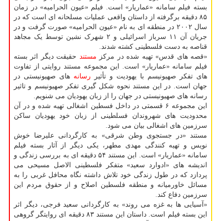
بسته فیلم سامانه «عماریار» است. فیلم «عیون الحرامیه» در زمان
۸۵ دقیقه برگرفته از داستان واقعی عملیات مسلحانه ای است که در
سال ۲۰۰۲ در منطقه ای به نام «عیون الحرامیه» صورت گرفت و در
جریان آن ۱۱ سرباز اسرائیلی و ۲ شهرک نشین توسط یک مجاهد
قناصه به دست فلسطینی کشته شدند.
«قصه های قدس» تهیه شده در مرکز
مستند
حقیقت دیگر اثر بسته
فیلم سامانه «عماریار» است. این مجموعه مستند روایتی از تفاوت
های تفکر صهیونیسم با یهودیت و تأثیر
رسانه
های صهیونیستی در
جهان است. در این مستند نحوه شکل گیری تفکر صهیونیسم و تاثیر
رسانه های صهیونیستی در جهان را از زبان یهودیان می شنویم.
این مجموعه ۶ قسمتی در داخل فسطین اشغالی تهیه شده و در آن
محدودیت های شهروندان فسلطینی از زبان خود یهودیان ساکن
سرزمین های اشغالی بیان می شود.
مستند «در جستجوی وطن شرقی» به کارگردانی علیرضا خوش
نویس و تهیه کنندگی مهدی مطهر، یکی دیگر از آثار بسته فیلم
سامانه «عماریار» است. این مستند ۵۴ دقیقه ای به بررسی زندگی و
اندیشه های «ادوارد سعید» متفکر فلسطینی الاصل مسیحی می
پردازد که در طول زندگی خود تلاش داشته نگاه محافل غربی را به
مسائل خاورمیانه و منطقه فلسطین اصلاح و از حقوق مردم این
سرزمین دفاع کند.
«آسیایی ها به غزه می روند» به کارگردانی سعید فرجی، دیگر اثر
این بسته فیلم است. داستان این مستند ۸۳ دقیقه ای روایتگر گروهی