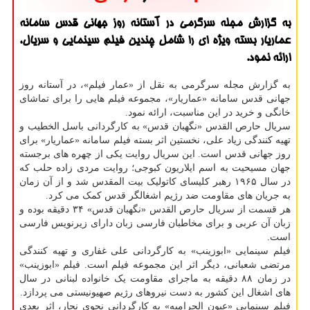
به گزارش مجله سرگرمی در آستانه روز جهانی قدس سامانه
عماریار بسته ویژه ای را شامل چندین فیلم سینمایی و سریال،
ارائه نمود.
به گزارش مجله سرگرمی به نقل از «عمار فیلم»، در آستانه روز
جهانی قدس سامانه «عماریار»، مجموعه فیلم هایی را برای تماشای
خانگی و خرید در این مناسبت، ارائه نمود.
سریال حارص القدس «نگهبان قدس» به کارگردانی باسل الخطیب و
تهیه کنندگی زیاد علی، نخستین اثر بسته فیلم سامانه «عماریار» برای
روز جهانی قدس است. این سریال روایت یکی از چهره های برجسته
جهان مسیحیت به اسم ایلاریون کبوجی؛ روایت مردی زاده حلب که
در سال ۱۹۶۵ رهبر کلیسای کاتولیک بیت المقدس شد و از آن زمان
به جریان های مقاومت ضد رژیم اشغالگر قدس کمک می کرد.
هر قسمت از سریال حارص القدس «نگهبان قدس» ۳۴ دقیقه بوده و
زبان آن عربی و برای مخاطبان فارسی زبان دارای زیرنویس فارسی
است.
فیلم سینمایی «ابوزینب» به کارگردانی علی غفاری و تهیه کنندگی
مرتضی شعبانی، دیگر اثر این مجموعه فیلم است. فیلم «ابوزینب»
در زمان ۸۸ دقیقه به ماجرای مقاومت یک خانواده لبنانی در سال
های اشغال این کشور به دست نیروهای رژیم صهیونیستی می پردازد.
فیلم سینمایی «عیون الحرامیه» به کارگردانی نجوی نجار، اثر بعدی