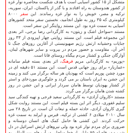
متشکل از ۱۵ کشور آسیایی است با هدف شکست محاصره نوار غزه
از کشور هندوستان به راه افتادند و با گذر از پاکستان، ایران، سوریه،
ترکیه و مصر، خویش را به نوار غزه رساندند. این
سفر
۸۰۰۰
کیلومتری که ۳۵ روز به طول انجامید، نخستین سفر متحد کشورهای
آسیایی به سمت غزه بود. این مستند روایتگر این سفر است.
مستند «سواحل اشک و زیتون» به کارگردانی رضا برجی، اثر بعدی
این مجموعه فیلم است. این مستند روایتی چهار اپیزودی از ۳۳ روز
جنایات وحشیانه ارتش رژیم صهیونیستی از آغازین روزهای جنگ تا
آخر آن، مقاومت و حضور مردم در بیروت و سایر شهرهای لبنان،
آوارگان جنگی و کشتار مردم بیگناه روستای قانا است.
«پوریم» به کارگردانی مریم
فرهنگ
، اثر بعدی بسته فیلم سامانه
«عماریار» برای روز جهانی قدس است. این مستند ۵۱ دقیقه ای در
مورد چشن پوریم است که یهودیان هر ساله برگزار می کنند و زمینه
این جشن به ایران باستان بر می گردد و جلوگیری موردخای و استر
از کشتار یهودیان توسط هامان سردار ایرانی و این جشن در روز
کشته شدن هامان برگزار می گردد.
مستند «کاروان آزادی» به کارگردانی سعید فرجی و تهیه کنندگی سید
سلیم غفوری، دیگر اثر این بسته فیلم است. این مستند روایت شکل
گیری کاروان آزادی، حادثه حمله و تبعات آن است. در تاریخ ۲۸ می
سال ۲۰۱۰ میلادی ۶ کشتی از ترکیه، قبرس و ایرلند به سمت غزه
حرکت کردند. این کشتی ها حامل کمک های انسان دوستانه و
ضروری برای مردم نوار غزه بود ولی نیروهای ارتش اسرائیل در دل
شب و در فاصله ۷۵ مایلی از خط ساحلی در آب های بین المللی به