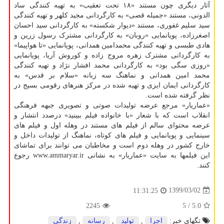
آثار دیگری چون مستند «۱۸ تحت تعقیب» به تهیه کنندگی ساد
الدونی، مستند «جمیله قصی» به کارگردانی مجید کلهر و تهیه کنندگی
سید سلیم غفوری، مستند «دیوار شکسته» به کارگردانی سید احسان
اصغرزاده، پویانمایی «روبان» به کارگردانی مشترک رسول زرین و
هادی طبسی و تهیه کنندگی محمدامین همدانی، پویانمایی «تا هواپیما»
به کارگردانی مشترک زهره مروج زاده و کوروش آریا، پویانمایی
«روزی سگی بود» به کارگردانی محمد افشار نژاد و تهیه کنندگی
محمد امین همدانی و نماهنگ سه زبانه «سلام بر قدس» به
کارگردانی ایمان ایزی و تهیه شده در مرکز هنرهای رقومی بسیج در
نظر گرفته شده است.
«عماریار» مرجع عرضه تولیدات صوتی و تصویری جبهه فرهنگی
انقلاب است که با شعار «با خانواده فیلم ببینید» درصدد انتشار و
عرضه محتوای سالم از فیلم های مستند در وهله اول و فیلم های
سینمایی و پویانمایی و فیلم های کوتاه، نماهنگ از تولیدات داخل و
خارج کشور در وهله دوم است و مخاطبان می توانند برای تماشای
این فیلمها به سایت «عماریار» به نشانی www.ammaryar.ir رجوع
کنند.
1399/03/02
11:31:25
2245
/ 5
5.0
تگهای خبر:
اجرا
,
تولید
,
رسانه
,
زندگی