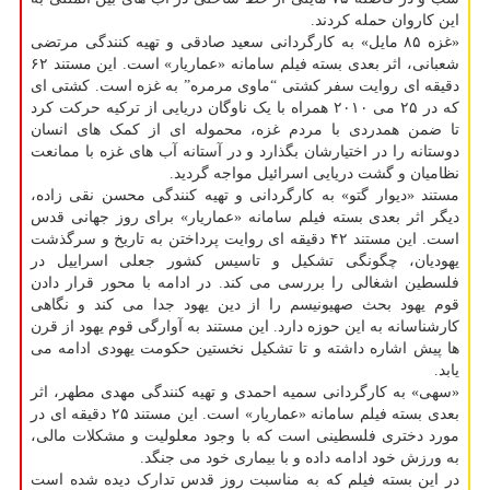
این کاروان حمله کردند.
«غزه ۸۵ مایل» به کارگردانی سعید صادقی و تهیه کنندگی مرتضی
شعبانی، اثر بعدی بسته فیلم سامانه «عماریار» است. این مستند ۶۲
دقیقه ای روایت سفر کشتی “ماوی مرمره” به غزه است. کشتی ای
که در ۲۵ می ۲۰۱۰ همراه با یک ناوگان دریایی از ترکیه حرکت کرد
تا ضمن همدردی با مردم غزه، محموله ای از کمک های انسان
دوستانه را در اختیارشان بگذارد و در آستانه آب های غزه با ممانعت
نظامیان و گشت دریایی اسرائیل مواجه گردید.
مستند «دیوار گتو» به کارگردانی و تهیه کنندگی محسن نقی زاده،
دیگر اثر بعدی بسته فیلم سامانه «عماریار» برای روز جهانی قدس
است. این مستند ۴۲ دقیقه ای روایت پرداختن به تاریخ و سرگذشت
یهودیان، چگونگی تشکیل و تاسیس کشور جعلی اسراییل در
فلسطین اشغالی را بررسی می کند. در ادامه با محور قرار دادن
قوم یهود بحث صهیونیسم را از دین یهود جدا می کند و نگاهی
کارشناسانه به این حوزه دارد. این مستند به آوارگی قوم یهود از قرن
ها پیش اشاره داشته و تا تشکیل نخستین حکومت یهودی ادامه می
یابد.
«سهی» به کارگردانی سمیه احمدی و تهیه کنندگی مهدی مطهر، اثر
بعدی بسته فیلم سامانه «عماریار» است. این مستند ۲۵ دقیقه ای در
مورد دختری فلسطینی است که با وجود معلولیت و مشکلات مالی،
به ورزش خود ادامه داده و با بیماری خود می جنگد.
در این بسته فیلم که به مناسبت روز قدس تدارک دیده شده است