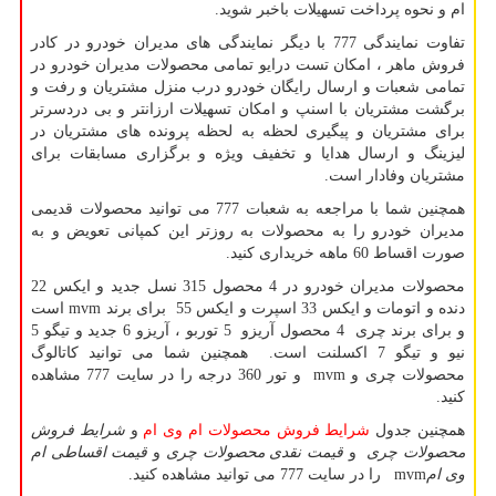
ام و نحوه پرداخت تسهیلات باخبر شوید.
تفاوت نمایندگی 777 با دیگر نمایندگی های مدیران خودرو در کادر
فروش ماهر ، امکان تست درایو تمامی محصولات مدیران خودرو در
تمامی شعبات و ارسال رایگان خودرو درب منزل مشتریان و رفت و
برگشت مشتریان با اسنپ و امکان تسهیلات ارزانتر و بی دردسرتر
برای مشتریان و پیگیری لحظه به لحظه پرونده های مشتریان در
لیزینگ و ارسال هدایا و تخفیف ویژه و برگزاری مسابقات برای
مشتریان وفادار است.
همچنین شما با مراجعه به شعبات 777 می توانید محصولات قدیمی
مدیران خودرو را به محصولات به روزتر این کمپانی تعویض و به
صورت اقساط 60 ماهه خریداری کنید.
محصولات مدیران خودرو در 4 محصول 315 نسل جدید و ایکس 22
دنده و اتومات و ایکس 33 اسپرت و ایکس 55 برای برند
mvm
است
و برای برند چری 4 محصول آریزو 5 توربو ، آریزو 6 جدید و تیگو 5
نیو و تیگو 7 اکسلنت است. همچنین شما می توانید کاتالوگ
محصولات چری و
mvm
و تور 360 درجه را در سایت 777 مشاهده
کنید.
همچنین جدول
شرایط فروش محصولات ام وی ام
و
شرایط فروش
محصولات چری
و
قیمت نقدی محصولات چری
و
قیمت اقساطی ام
وی ام
mvm
را در سایت 777 می توانید مشاهده کنید
.