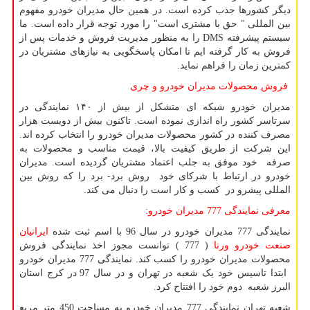
دیگر کشورها جذب کرده است. در همین حال مدیران خودرو مفهوم
بین المللی " حق با مشتری است" را مورد توجه قرار داده است. ما
سیستم پیشرفته
DMS
را به منظور مدیریت فروش و خدمات پس از
فروش به کار گرفته ایم تا امکان پاسخگویی به نیازهای مشتریان در
کمترین زمان را فراهم نماید.
فروش محصولات مدیران خودرو و چری
مدیران خودرو شبکه ای متشکل از بیش از ۱۴۰ نمایندگی در
سرتاسر کشور راه اندازی نموده است. تاکنون بیش از دویست هزار
مصرف کننده در کشور محصولات مدیران خودرو را انتخاب کرده اند.
این شرکت از طریق کیفیت بالا، قیمت مناسب و محصولات به
صرفه خود موفق به جلب اعتماد مشتریان گردیده است. مدیران
خودرو در ارتباط با شرکای خود روش برد- برد را که روش بین
المللی پیشرو در کسب و کار است را دنبال می کند.
معرفی نمایندگی 777 مدیران خودرو:
نمایندگی 777 مدیران خودرو در سال 96 با اسم ثبت شده
ایرانیان
صنعت خودرو ورنا
( 777 )
توانست مجوز اخذ نمایندگی فروش
محصولات مدیران خودرو را کسب کند. نمایندگی 777 مدیران خودرو
ابتدا تاسیس خود یک شعبه در تهران و در سال 97 در کرج استان
البرز شعبه دوم خود را افتتاح کرد.
شعبه تهران نمایندگی 777 مدیران خودرو به مساحت 450 متر مربع