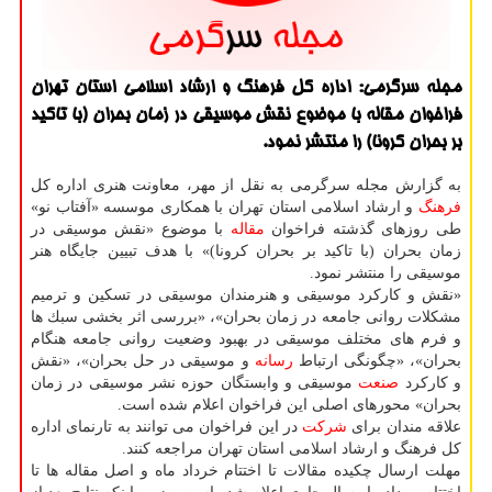
مجله سرگرمی: اداره كل فرهنگ و ارشاد اسلامی استان تهران
فراخوان مقاله با موضوع نقش موسیقی در زمان بحران (با تاكید
بر بحران كرونا) را منتشر نمود.
به گزارش مجله سرگرمی به نقل از مهر، معاونت هنری اداره كل
فرهنگ
و ارشاد اسلامی استان تهران با همكاری موسسه «آفتاب نو»
طی روزهای گذشته فراخوان
مقاله
با موضوع «نقش موسیقی در
زمان بحران (با تاكید بر بحران كرونا)» با هدف تبیین جایگاه هنر
موسیقی را منتشر نمود.
«نقش و كاركرد موسیقی و هنرمندان موسیقی در تسكین و ترمیم
مشكلات روانی جامعه در زمان بحران»، «بررسی اثر بخشی سبك ها
و فرم های مختلف موسیقی در بهبود وضعیت روانی جامعه هنگام
بحران»، «چگونگی ارتباط
رسانه
و موسیقی در حل بحران»، «نقش
و كاركرد
صنعت
موسیقی و وابستگان حوزه نشر موسیقی در زمان
بحران» محورهای اصلی این فراخوان اعلام شده است.
علاقه مندان برای
شركت
در این فراخوان می توانند به تارنمای اداره
كل فرهنگ و ارشاد اسلامی استان تهران مراجعه كنند.
مهلت ارسال چكیده مقالات تا اختتام خرداد ماه و اصل مقاله ها تا