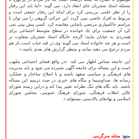
مسئله استاد شجریان جای انتقاد دارد، می گوید: «اما باید این رفتار
را از نظر علمی بررسی كرد برای اینكه این رفتار جمعی است و
مربوط به افراد خاصی نمی گردد. این حركتِ گروهی را می توان با
مراسم خاكسپاری مرتضی پاشایی مقایسه كرد. كسی پیش بینی نمی
كرد آن جمعیت برای یك خواننده در سطح متوسط اجتماعی برای
همدردی به خیابان بیایند؛ گرچه جایگاه استاد شجریان متفاوت تر
است و هر چه خانواده استاد می گویند وی در قید حیات است باز هم
مردم ترجیح می دهند بمانند و منتظر گزارش های بعدی باشند.»
این جامعه شناس اظهار می كند: «در واقع فضای اجتماعی ملتهب
است و این مساله برای جامعه آگهی شمرده می شود و باید مدیریت
های فرهنگی و سیاسی متعهد باشند و با اصلاح ساختار و عملكرد
رسانه ها، صداوسیما و بنگاه های خبری در صدد ترمیم این مساله
باشند. باید نگاه های تنگ نظرانه تغییر پیدا كند و دراین زمینه شورای
عالی انقلاب فرهنگی، شورای فرهنگ عمومی، مجلس شورای
اسلامی و نهادهای بالادستی مسئولند.»
منبع:
مجله سرگرمی