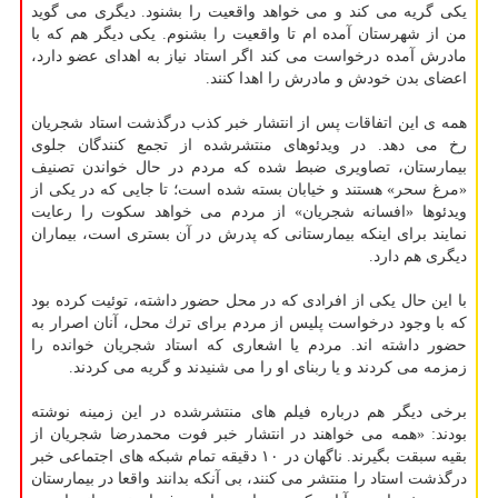
یكی گریه می كند و می خواهد واقعیت را بشنود. دیگری می گوید
من از شهرستان آمده ام تا واقعیت را بشنوم. یكی دیگر هم كه با
مادرش آمده درخواست می كند اگر استاد نیاز به اهدای عضو دارد،
اعضای بدن خودش و مادرش را اهدا كنند.
همه ی این اتفاقات پس از انتشار خبر كذب درگذشت استاد شجریان
رخ می دهد. در ویدئوهای منتشرشده از تجمع كنندگان جلوی
بیمارستان، تصاویری ضبط شده كه مردم در حال خواندن تصنیف
«مرغ سحر» هستند و خیابان بسته شده است؛ تا جایی كه در یكی از
ویدئوها «افسانه شجریان» از مردم می خواهد سكوت را رعایت
نمایند برای اینكه بیمارستانی كه پدرش در آن بستری است، بیماران
دیگری هم دارد.
با این حال یكی از افرادی كه در محل حضور داشته، توئیت كرده بود
كه با وجود درخواست پلیس از مردم برای ترك محل، آنان اصرار به
حضور داشته اند. مردم یا اشعاری كه استاد شجریان خوانده را
زمزمه می كردند و یا ربنای او را می شنیدند و گریه می كردند.
برخی دیگر هم درباره فیلم های منتشرشده در این زمینه نوشته
بودند: «همه می خواهند در انتشار خبر فوت محمدرضا شجریان از
بقیه سبقت بگیرند. ناگهان در ۱۰ دقیقه تمام شبكه های اجتماعی خبر
درگذشت استاد را منتشر می كنند، بی آنكه بدانند واقعا در بیمارستان