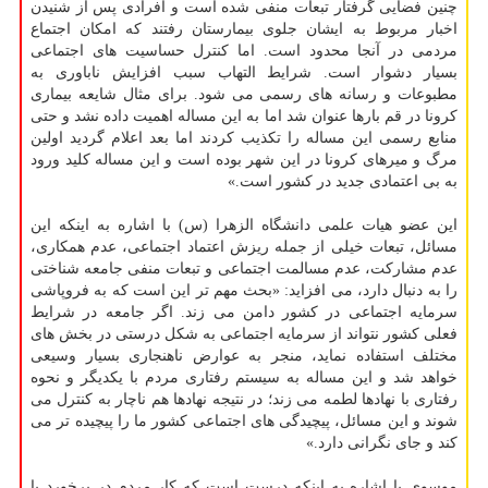
چنین فضایی گرفتار تبعات منفی شده است و افرادی پس از شنیدن
اخبار مربوط به ایشان جلوی بیمارستان رفتند كه امكان اجتماع
مردمی در آنجا محدود است. اما كنترل حساسیت های اجتماعی
بسیار دشوار است. شرایط التهاب سبب افزایش ناباوری به
مطبوعات و رسانه های رسمی می شود. برای مثال شایعه بیماری
كرونا در قم بارها عنوان شد اما به این مساله اهمیت داده نشد و حتی
منابع رسمی این مساله را تكذیب كردند اما بعد اعلام گردید اولین
مرگ و میرهای كرونا در این شهر بوده است و این مساله كلید ورود
به بی اعتمادی جدید در كشور است.»
این عضو هیات علمی دانشگاه الزهرا (س) با اشاره به اینكه این
مسائل، تبعات خیلی از جمله ریزش اعتماد اجتماعی، عدم همكاری،
عدم مشاركت، عدم مسالمت اجتماعی و تبعات منفی جامعه شناختی
را به دنبال دارد، می افزاید: «بحث مهم تر این است كه به فروپاشی
سرمایه اجتماعی در كشور دامن می زند. اگر جامعه در شرایط
فعلی كشور نتواند از سرمایه اجتماعی به شكل درستی در بخش های
مختلف استفاده نماید، منجر به عوارض ناهنجاری بسیار وسیعی
خواهد شد و این مساله به سیستم رفتاری مردم با یكدیگر و نحوه
رفتاری با نهادها لطمه می زند؛ در نتیجه نهادها هم ناچار به كنترل می
شوند و این مسائل، پیچیدگی های اجتماعی كشور ما را پیچیده تر می
كند و جای نگرانی دارد.»
موسوی با اشاره به اینكه درست است كه كار مردم در برخورد با