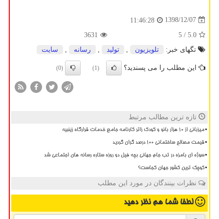
1398/12/07
11:46:28
3631
/ 5
5.0
تگهای خبر:
تلویزیون
,
تولید
,
رسانه
,
سایت
این مطلب را می پسندید؟
(0)
(1)
تازه ترین مطالب مرتبط
میزبانی از ۱۰ هزار بانو و کودک زائر کارنامه جامع خدمات قرارگاه زینبیه
قیمت مصالح ساختمانی ۱۰۰ درصد گران گردید
سوژه ای بامزه در تب جام جهانی بچه فیل دو روزه ستاره رسانه های اجتماعی شد
کوچک ترین کشور جهان کجاست؟
نظرات بینندگان در مورد این مطلب
لطفا شما هم
نظر دهید