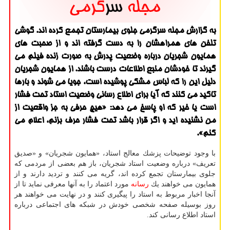
به گزارش مجله سرگرمی جلوی بیمارستان تجمع كرده اند. گوشی
تلفن های همراهشان را به دست گرفته اند و از صحبت های
همایون شجریان درباره وضعیت پدرش به صورت زنده فیلم می
گیرند تا خودشان منبع اطلاعات درست باشند. از همایون شجریان
دلیل این را كه لباس مشكی پوشیده است، جویا می شوند و بارها
تاكید می كنند كه آیا برای اطلاع رسانی وضعیت استاد تحت فشار
است یا خیر كه او پاسخ می دهد: «هیچ حرفی به جز واقعیت از
من نشنیده اید و اگر قرار باشد تحت فشار حرف بزنم، اعلام می
كنم».
با وجود توضیحات پزشك معالج استاد، «همایون شجریان» و «صدیق
تعریف» درباره وضعیت استاد شجریان، باز هم بعضی از مردمی كه
جلوی بیمارستان تجمع كرده اند، گریه می كنند و تردید دارند و از
همایون می خواهند یك
رسانه
مورد اعتماد را به آنها معرفی نماید تا از
آنجا اخبار مربوط به استاد را پیگیری كنند و در نهایت می خواهند هر
روز بوسیله صفحه شخصی خودش در شبكه های اجتماعی درباره
استاد اطلاع رسانی كند.