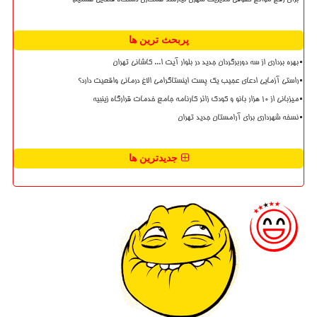
برای رفع موانع حقوقی مدیریت شهری نیازمند همکاری دستگاه قضایی هستیم
پربحث ترین ها
بهره برداری از سه دوربرگردان جدید در بلوار آیت ا... کاشانی تهران
راستی آزمایی ادعای عجیب یک پست اینستاگرامی الاغ درمانی واقعیت دارد؟
میزبانی از ۱۰ هزار بانو و کودک زائر کارنامه جامع خدمات قرارگاه زینبیه
نسخه شهرداری برای آرامستان جدید تهران
جدیدترین ها