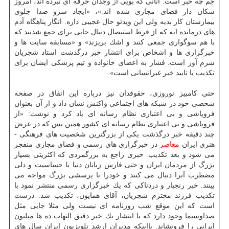
جم چه خبر است. آنانی كه بویی از وجدان حرفه ای نبرده اند، امروز
سكان دار فضای مجازی شده اند.»، «ایجاد سرو صدا جلوی
بیمارستان كار بدیه ولی این ویدئو حال عجیبی داره. انگار پناهگاه آدم
های درمانده ایه كه از فرط استیصال دنبال جایی برای جمع شدنند كه
با هم سوگواری جمعی كنند و اشك بریزند» و «مسابقه سایت ها و
خبرگزاری ها و اشخاص برای انتشار خبر درگذشت استاد شجریان
شرم آور است. فشار به اعضای خانواده و تیم پزشكی ایشان برای
تكذیب یا تایید خبر غیرانسانی است».
حتی كامبیز نوروزی، حقوقدان نیز درباره این اتفاق در صفحه
شخصی خود در شبكه های اجتماعی واكنش نشان داد و از آن بعنوان
فروپاشی و بی اعتباری نظام رسانه ای یاد كرد و نوشت: «از
فروپاشی و بی اعتباری نظام رسانه ای كشور همین بس كه در عرض
چند دقیقه خبر درگذشت یكی از بزرگترین شخصیت های فرهنگی -
هنری ایران
معاصر
در خبرگزاری های رسمی و فضای مجازی منفجر
می شود و بعد تكذیب. خبری راجع به بزرگمردی كه اكثریتی بسیار
بزرگ از مردمان ایران و حتی فارس زبانان دنیا با حساسیت و دلی
مضطرب آنرا دنبال می كنند و خودرا با پرسشی بزرگ مواجه می
بینند. خبر رنجبار و دردناكی كه یك خبرگزاری رسمی منتشر نمود با
تكذیب فرزند محترم شجریان، آقای همایون، تكذیب شد. درست
است كه این موقع شب روزنامه ای نیست ولی مثلا جایی مثل
صداوسیما وجود دارد كه با انتشار یك خبر دقیق التهاب ده ها میلیون
ایرانی را فرونشاند. بااینكه مدیران ارشد تلویزیون ایران سال های