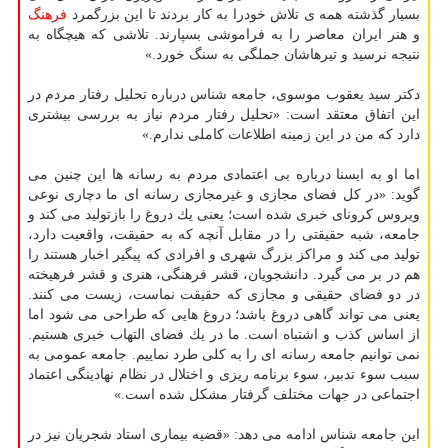
بسیار گذشته همه ی تلاش خودرا به كار بردند تا این بزرگمرد
فرهنگ
و هنر ایران معاصر را به فراموشی بسپارند. تلاشی كه هیچگاه به
نتیجه نرسید و تیرهاشان جملگی به سنگ خورد.»
دكتر سید یعقوب موسوی، جامعه شناس درباره تحلیل رفتار مردم در
این اتفاق معتقد است: «تحلیل رفتار مردم نیاز به بررسی بیشتری
دارد كه من در این زمینه اطلاعات كاملی ندارم.»
اما او به ایسنا درباره بی اعتمادی مردم به رسانه ها این چنین می
گوید: «در كل فضای مجازی و غیرمجازی رسانه ای ما دچاری نوعی
ویروس كرونای خبری شده است؛ یعنی یك دروغ را بازتولید می كند و
جامعه، شبه حقیقتی را در مقابل آنچه كه به حقیقت، واقعیت دارد،
تولید می كند و مراكز بزرگ شهری و افرادی كه پیگیر اخبار هستند را
هم در بر می گیرد. دانشجویان، قشر فرهنگی، هنری و قشر فرهیخته
در دو فضای حقیقی و مجازی كه حقیقت نماست، زیست می كنند.
یعنی می تواند گاهی دروغ باشد؛ دروغ هایی كه طراحی می شود اما
از اساس كذب و اشتباه است. ما در یك فضای التهاب خبری هستیم.
نمی توانیم جامعه رسانه ای را به كلی طرد نماییم. جامعه عمومی به
سبب سوء تدبیر، سوء برنامه ریزی و اختلال در نظام نهادینگی اعتماد
اجتماعی در جهات مختلف گرفتار مشكل شده است.»
این جامعه شناس ادامه می دهد: «قضیه بیماری استاد شجریان نیز در