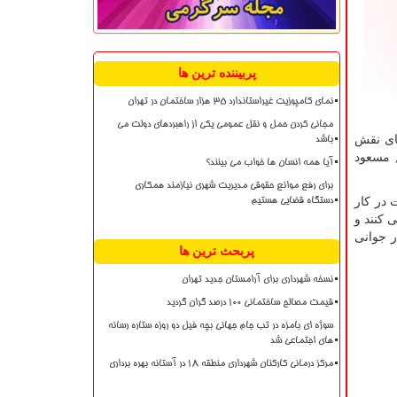
پربیننده ترین ها
نمای کامپوزیت غیراستاندارد ۳۵ هزار ساختمان در تهران
مجانی کردن حمل و نقل عمومی یکی از راهبردهای دولت می
فای نقش
باشد
, مسعود
آیا همه انسان ها خواب می بینند؟
برای رفع موانع حقوقی مدیریت شهری نیازمند همکاری
 در کار
دستگاه قضایی هستیم
 کنند و
 فریبرز در جوانی
پربحث ترین ها
نسخه شهرداری برای آرامستان جدید تهران
قیمت مصالح ساختمانی ۱۰۰ درصد گران گردید
سوژه ای بامزه در تب جام جهانی بچه فیل دو روزه ستاره رسانه
های اجتماعی شد
مرکز درمانی کارکنان شهرداری منطقه ۱۸ در آستانه بهره برداری