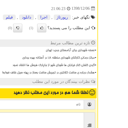
1398/12/06
21:06:23
تگهای خبر:
رپورتاژ
,
اجرا
,
دانلود
,
فیلم
این مطلب را می پسندید؟
(0)
(1)
تازه ترین مطالب مرتبط
نسخه شهرداری برای آرامستان جدید تهران
مرکز درمانی کارکنان شهرداری منطقه ۱۸ در آستانه بهره برداری
گردن کلفتی کنار خیابان ها شورای شهر از جاپارک فروش ها انتقاد نمود
هشدار درباره ی ساخت کلانتری در تجریش ساخت وساز در پهنه سیل خلاف ضوابط
نظرات بینندگان در مورد این مطلب
لطفا شما هم
در مورد این مطلب
نظر دهید