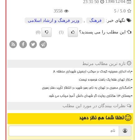
1398/12/04
23:31:50
3558
/ 5
5.0
تگهای خبر:
فرهنگ
,
وزیر فرهنگ و ارشاد اسلامی
این مطلب را می پسندید؟
(0)
(1)
تازه ترین مطالب مرتبط
راه اندازی حسینیه کودک در موکب اربعینی شهرداری منطقه ۸
بازار تهران فقط یک بافت فرسوده نیست
نامگذاری معبری در تهران به نام رهبر شهید در انتظار تأیید دفتر رهبری
بوستان 13 هکتاری روایت گر شهدای دانش آموز میناب می شود
نظرات بینندگان در مورد این مطلب
لطفا شما هم
نظر دهید