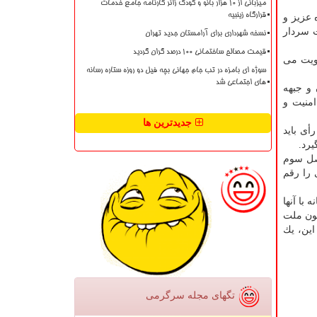
میزبانی از ۱۰ هزار بانو و کودک زائر کارنامه جامع خدمات
قرارگاه زینبیه
 عزیز و
ین روز درگذشت سردار
نسخه شهرداری برای آرامستان جدید تهران
قیمت مصالح ساختمانی ۱۰۰ درصد گران گردید
قویت می
سوژه ای بامزه در تب جام جهانی بچه فیل دو روزه ستاره رسانه
های اجتماعی شد
 و جبهه
امنیت و
جدیدترین ها
أی باید
یرد.
اصل سوم
 را رقم
با آنها
خون ملت
این، یك
تگهای مجله سرگرمی