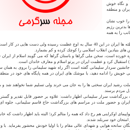
 و نگاه خوش
یران و منطقه
را خوب نشان
ا بدترین رژیم
انب را به همه
وی خاطرنشان كرد: با وجود همه مشكلات، تحریم ها و توطئه ها ایران در این 40 سال به اوج عظمت رسیده ولی دست هایی د
ی بنیادین انقلاب اسلامی را كوچك كرده و كم بشمارد.
 خورده است، سخن ملی گراها و باستان گراها كه می گویند اسلام از ایران
) استقبال كرد و عظمت ایران در پرتو اسلام و معارف خاندان است.
 جانشین سردار سلیمانی گفته است اگر راه شهید سلیمانی را بروی به همان
 خویش را ادامه دهید، با موشك های ایران در همه پایگاه های خود در منطق
ت رشید ایران سختی ها را به جان می خرند ولی تسلیم شما نخواهند شد و 
دل مردم برسند.
 بزرگداشت سرار سلیمانی اظهار داشت: علاوه بر حضور قابل تقدیر و گستر
 جمعیت در شهرهای ایران و حضور ملت در مراسم های بزرگداشت حاج قاسم سلیمانی، جلوه ای
اپیمای اوكراینی هم رخ داد كه همه را متالم كرد؛ البته باید اظهار داشت كه خان
ر امتحان خود سربلند شدند.
گان سانحه هوایی و شهدای عالی مقام را با اولیا خودش محشور بفرماید. با وج