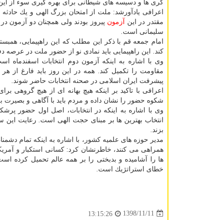
گری ها و دسیسه های شیطانی برای بهره گیری سوء از این حا
اعرافی یادآورشد: ملت از امتحان بزرگ الهی و یك حادثه 
مقتدر در این
آزمون
سلیمانی است.
امام جمعه قم با ذكر این مطلب كه این راهپیمایی، همبست
كند. این راهپیمایی باید نمادی نو از حضور ملت در عرصه دف
وی با اشاره به اینكه آزمون دوم انتخابات اسفندماه ا
مقاومت را تكمیل كند. همه در این روز باید فارغ از هر ا
پیشرفت ایران اسلامی در صحنه انتخابات حاضر شوند.
اعرافی با تاكید بر اینكه هیچ بهانه ای از هیچ گروهی ب
شكوه حضور را نشان داده و مردم باید با آگاهی و بصیرت ب
وی با اشاره به اینكه در انتخابات، اصل اول حضور پر
انتخاب بهترین ها بر مبنای حجت الهی است. رعایت این سه
بزند.
مدیر حوزه های علمیه كشور، با اشاره به اینكه تمام دشمنان
همراهی می كنند، خاطرنشان كرد: كسانی استكبار و آمریك
ها را آشامیده و بدبختی را بر همه عالم تحمیل كرده اس
خطای استراتژیك است.
1398/11/11
13:15:26