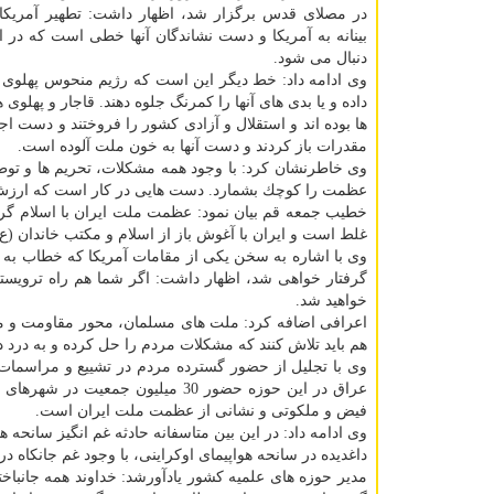
در مصلای قدس برگزار شد، اظهار داشت: تطهیر آمریكا
بینانه به آمریكا و دست نشاندگان آنها خطی است كه در ا
دنبال می شود.
وی ادامه داد: خط دیگر این است كه رژیم منحوس پهلوی 
داده و یا بدی های آنها را كمرنگ جلوه دهند. قاجار و پهلوی ه
ها بوده اند و استقلال و آزادی كشور را فروختند و دست اج
مقدرات باز كردند و دست آنها به خون ملت آلوده است.
عظمت را كوچك بشمارد. دست هایی در كار است كه ارزش ها
خطیب جمعه قم بیان نمود: عظمت ملت ایران با اسلام گره
غلط است و ایران با آغوش باز از اسلام و مكتب خاندان (ع
وی با اشاره به سخن یكی از مقامات آمریكا كه خطاب به
گرفتار خواهی شد، اظهار داشت: اگر شما هم راه ترویستی
خواهید شد.
اعرافی اضافه كرد: ملت های مسلمان، محور مقاومت و مل
هم باید تلاش كنند كه مشكلات مردم را حل كرده و به درد 
وی با تجلیل از حضور گسترده مردم در تشییع و مراسمات
عراق در این حوزه حضور 30 میلیون
فیض و ملكوتی و نشانی از عظمت ملت ایران است.
وی ادامه داد: در این بین متاسفانه حادثه غم انگیز سانحه هو
داغدیده در سانحه هواپیمای اوكراینی، با وجود غم جانكاه د
مدیر حوزه های علمیه كشور یادآورشد: خداوند همه جانباخت