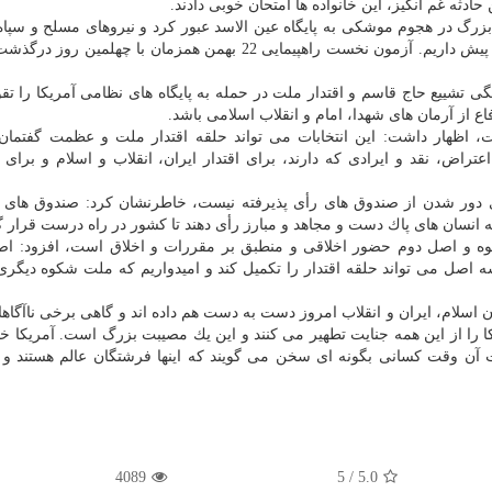
دثه غم انگیز، این خانواده ها امتحان خوبی دادند.
بزرگ در هجوم موشكی به پایگاه عین الاسد عبور كرد و نیروهای مسلح و سپاه
پیروز بودند ولی همچنان دو آزمون در پیش داریم. آزمون نخست راهپیمایی 22 بهمن همزمان با چهلم
گی تشییع حاج قاسم و اقتدار ملت در حمله به پایگاه های نظامی آمریكا را ت
اع از آرمان های شهدا، امام و انقلاب اسلامی باشد.
ست، اظهار داشت: این انتخابات می تواند حلقه اقتدار ملت و عظمت گفتمان
عتراض، نقد و ایرادی كه دارند، برای اقتدار ایران، انقلاب و اسلام و برای 
رای دور شدن از صندوق های رأی پذیرفته نیست، خاطرنشان كرد: صندوق های ر
ه انسان های پاك دست و مجاهد و مبارز رأی دهند تا كشور در راه درست قرار گ
شكوه و اصل دوم حضور اخلاقی و منطبق بر مقررات و اخلاق است، افزود: 
 اصل می تواند حلقه اقتدار را تكمیل كند و امیدواریم كه ملت شكوه دیگری
 اسلام، ایران و انقلاب امروز دست به دست هم داده اند و گاهی برخی ناآگاهانه 
ا را از این همه جنایت تطهیر می كنند و این یك مصیبت بزرگ است. آمریكا 
ت آن وقت كسانی بگونه ای سخن می گویند كه اینها فرشتگان عالم هستند و 
4089
/ 5
5.0