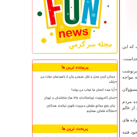
ر كار است كه این
 جداست،
پربیننده ترین ها
 سرنوشت
ه مواجه
مجانی کردن حمل و نقل عمومی یکی از راهبردهای دولت می
باشد
مسؤولان
آیا همه انسان ها خواب می بینند؟
نمای کامپوزیت غیراستاندارد ۳۵ هزار ساختمان در تهران
ده مردم
برای رفع موانع حقوقی مدیریت شهری نیازمند همکاری
 از عالم
دستگاه قضایی هستیم
واده های
پربحث ترین ها
ود فتنه