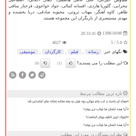
محرابی، گلوریا هاردی، افسانه كمالی، جواد خواجوی، فرحناز منافی
ظاهر، كاوه آهنگر، مهتاب ثروتی، محبوبه صادقی، دریا بخشنده و
مهدی مستبصری از بازیگران این مجموعه هستند.
1398/10/08
20:33:41
4027
/ 5
5.0
تگهای خبر:
رسانه
,
فیلم
,
كارگردان
,
موسیقی
این مطلب را می پسندید؟
(0)
(1)
تازه ترین مطالب مرتبط
سوژه ای بامزه در تب جام جهانی بچه فیل دو روزه ستاره رسانه های اجتماعی شد
آیا همه انسان ها خواب می بینند؟
کوچک ترین کشور جهان کجاست؟
آیا همه انسان ها خواب می بینند؟
نظرات بینندگان در مورد این مطلب