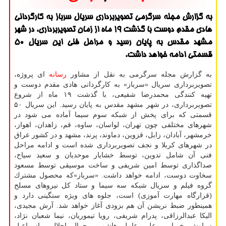
به گزارش مجله سرگرمی تصویربرداری سریال سرباز به كارگردانی
هادی مقدم دوست با گذشت ۱۹ ماه از زمان تصویربرداری، در شهر
مشهد مقدس به پایان رسید و مراحل فنی این سریال ۵۰
قسمتی ادامه خواهد داشت.
به گزارش مجله سرگرمی به نقل از مشاور
رسانه
ای پروژه،
تصویربرداری سریال «سرباز» به كارگردانی هادی مقدم دوست و
تهیه كنندگی محمدرضا شفیعی، با گذشت ۱۹ ماه از شروع
تصویربرداری، در شهر مشهد مقدس به پایان رسید. این سریال ۵۰
قسمتی كه برای پخش از شبكه سوم سیما آماده می شود در
شهرهای مختلفی چون تهران، لواسان، ساوه، قم، زاهدان، اهواز،
خرمشهر، آبادان، زابل، قزوین، دماوند، پرند، مشهد و در كشور عراق
در شهرهای كربلا و نجف تصویربرداری شده است و ادامه مراحل
فنی آن شامل تدوین، توسط خشایار موحدیان و سعید سیاح،
صداگذاری توسط امین شریفی و ساخت موسیقی توسط مسعود
سخاوت دوست، ادامه خواهد داشت. «سرباز»كه محصول مشترك
گروه فیلم و سریال شبكه سه سیما و ستاد كل نیروهای مسلح
(قرارگاه مهارت آموزی) است، جلوه های ویژه سنگینی دارد و
همینطور ضبط نریشن آن هم بزودی آغاز خواهد شد. آرش مجیدی،
الیكا عبدالرزاقی، پدرام شریفی، رویا تیموریان، نیما شعبان نژاد،
سیاوش خیرابی، علی عامل هاشمی، جمال اجلالی، اسماعیل