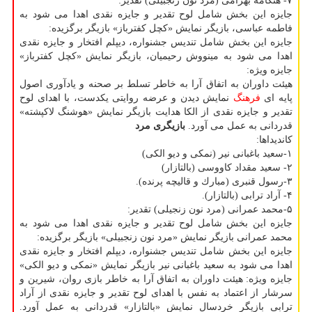
۷- هنگامه بهرامی (مرد نون زنجبیلی) تقدیر:
جایزه این بخش شامل لوح تقدیر و جایزه نقدی اهدا می شود به
فاطمه عباسی، بازیگر نمایش «كچل كفترباز» بازیگر برگزیده:
جایزه این بخش شامل تندیس جشنواره، دیپلم افتخار و جایزه نقدی
اهدا می شود به مینووش رحیمیان، بازیگر نمایش «كچل كفترباز»
جایزه ویژه:
هیئت داوران به اتفاق آرا به خاطر تسلط بر صحنه و یادآوری اصول
پایه ای
فرهنگ
نمایش دیدن و عرضه روایتی یكدست، با اهدای لوح
تقدیر و جایزه نقدی از الكا هدایت بازیگر نمایش «هوشنگ لاكپشته»
قدردانی به عمل می آورد.
بازیگری مرد
كاندیداها:
۱-سعید باغبانی نیر (نمكی و دیو الكی)
۲- سعید مقداد كاووسی (بالتازار)
۳-رسول قنبری (مبارك و قالیچه پرنده).
۴- آراد ترابی (بالتازار).
۵-محمد عمرانی (مرد نون زنجیلی) تقدیر:
جایزه این بخش شامل لوح تقدیر و جایزه نقدی اهدا می شود به
محمد عمرانی بازیگر نمایش «مرد نون زنجبیلی» بازیگر برگزیده:
جایزه این بخش شامل تندیس جشنواره، دیپلم افتخار و جایزه نقدی
اهدا می شود به سعید باغبانی نیر بازیگر نمایش «نمكی و دیو الكی»
جایزه ویژه: هیئت داوران به اتفاق آرا به خاطر بازی روان، شیرین و
سرشار از اعتماد به نفس با اهدای لوح تقدیر و جایزه نقدی از آراد
ترابی بازیگر خردسال نمایش «بالتازار» قدردانی به عمل آورد.