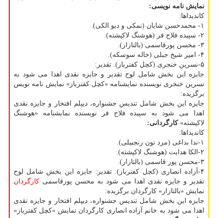
نمایش نامه نویسی:
كاندیداها:
۱- محمدحسن شایان (نمكی و دیو الكی).
۲- سپیده فلاح فر (هوشنگ لاكپشته).
۳- محسن پورقاسمی (بالتازار).
۴- امیر شیخ جبلی (خاله سوسكه).
۵-نسرین خنجری (كچل كفترباز). تقدیر:
جایزه این بخش شامل لوح تقدیر و جایزه نقدی اهدا می شود به
نسرین خنجری نویسنده نمایشنامه «كچل كفترباز» نمایش نامه نویس
برگزیده:
جایزه این بخش شامل تندیس جشنواره، دیپلم افتخار و جایزه نقدی
اهدا می شود به سپیده فلاح فر نویسنده نمایشنامه «هوشنگ
لاكپشته»
كارگردانی:
كاندیداها:
۱-ندا بداغی (مرد نون زنجبیلی).
۲-الكا هدایت (هوشنگ لاكپشته).
۳-محسن پور قاسمی (بالتازار).
۴-آزاده انصاری (كچل كفترباز). تقدیر: جایزه این بخش شامل لوح
تقدیر و جایزه نقدی اهدا می شود به محسن پورقاسمی
كارگردان
نمایش «بالتازار» كارگردان برگزیده:
جایزه این بخش شامل تندیس جشنواره، دیپلم افتخار و جایزه نقدی
اهدا می شود به خانم آزاده انصاری كارگردان نمایش «كچل كفترباز»