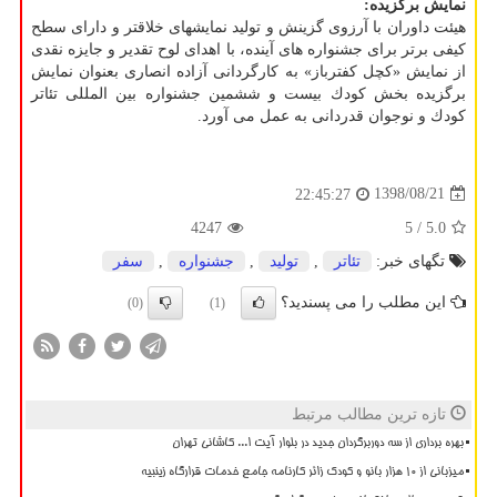
نمایش برگزیده:
هیئت داوران با آرزوی گزینش و تولید نمایشهای خلاقتر و دارای سطح
كیفی برتر برای جشنواره های آینده، با اهدای لوح تقدیر و جایزه نقدی
از نمایش «كچل كفترباز» به كارگردانی آزاده انصاری بعنوان نمایش
برگزیده بخش كودك بیست و ششمین جشنواره بین المللی تئاتر
كودك و نوجوان قدردانی به عمل می آورد.
1398/08/21
22:45:27
4247
/ 5
5.0
تگهای خبر:
تئاتر
,
تولید
,
جشنواره
,
سفر
این مطلب را می پسندید؟
(0)
(1)
تازه ترین مطالب مرتبط
بهره برداری از سه دوربرگردان جدید در بلوار آیت ا... کاشانی تهران
میزبانی از ۱۰ هزار بانو و کودک زائر کارنامه جامع خدمات قرارگاه زینبیه