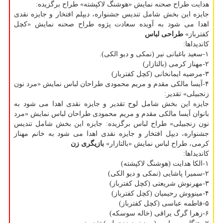
هدایت طراح صحنه نمایش «هوشنگ لاكپشته» طراح برگزیده:
جایزه این بخش شامل تندیس جشنواره، دیپلم افتخار و جایزه نقدی
اهدا می شود به آویده سعادت پژوه طراح صحنه نمایش «كچل
كفترباز»
طراحی لباس
كاندیداها:
۱-سعید باغبانی نیر (نمكی و دیو الكی).
۲-مهناز كرمی (بالتازار)
۳-مرضیه ایمانخانی (كچل كفترباز)
۴-آیسا مالكی مقدم و مریم محمودی طراحان لباس نمایش «مرد نون
زنجبیلی» تقدیر:
جایزه این بخش شامل لوح تقدیر و جایزه نقدی اهدا می شود به
بانوان آیسا مالكی مقدم و مریم محمودی طراحان لباس نمایش «مرد
نون زنجبیلی» طراح لباس برگزیده: جایزه این بخش شامل تندیس
جشنواره، دیپل افتخار و جایزه نقدی اهدا می شود به خانم مهناز
كرمی، طراح لباس نمایش «بالتازار»
بازیگری زن
كاندیداها:
۱-الكا هدایت (هوشنگ لاكپشته)
۲-سمیرا پاشایی (نمكی و دیو الكی)
۳-مهرنوش شریعتی (كچل كفترباز)
۴-مینووش رحیمیان (كچل كفترباز)
۵-فاطمه عباسی (كچل كفترباز)
۶-زهرا گرگ یراقی (خاله سوسكه)