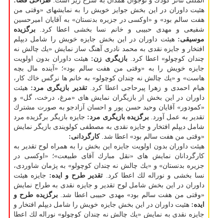
المللی تئاتر كودك و نوجوان همدان به شرح زیر است:
طراحی فضا:
هئیت داوران در این بخش جوایز خویش را به نمایشهای «وقتی من
هفت سالم بود» و «اوكسی در جزیره بدنستان» به آقایان امیرحسین
شفیعی و مهدی حبیبی و خانم نسا بخشی اعطا كرد.
برگزیده
موسیقی:
هیئت داوران در این بخش جایزه خویش را شامل دیپلم
افتخار و جایزه نقدی به محمد نادری آهنگ ساز نمایش «یك چالش نه
چندان كوچولو» اعطا كرد.
بازیگری زن:
هیئت داوران بدون اولویت
جایزه خویش را به «وقتی من هفت سالم بود»؛ «آینده مال بچه
هاست» و «یك چالش نه چندان كوچولو» به خانم ها نرگس خاك كار،
هیام احمدی و زهرا پیرحاجی اعطا كرد.
تقدیر بازیگری مرد:
هیئت
داوران در این بخش از بازیگران نمایش های «مرغ، درخت، گل» و
«كمودور» آقایان وحید حسن پور و احسان آزادجو به صورت مشترك
تقدیر به عمل آورد.
برگزیده بازیگری مرد:
جایزه بازیگر برگزیده مرد
شامل دیپلم افتخار و جایزه نقدی به مصطفی كولویندی بازیگر نمایش
«وقتی من هفت سالم بود» اعطا شد.
كارگردانی:
هیئت داوران بدون اولویت جایزه این بخش را به همراه لوح تقدیر به
كارگردانان نمایش های «نقل مبارك آقای طبیعت»؛ «اوكسی در
جزیره بدنستان» و «یك چالش نه چندان كوچولو» به پژمان شاوردی،
نسا بخشی و نوراله لك اعطا كرد.
تقدیر طرح و ایده:
جایزه هیئت
داوران در این بخش شامل لوح تقدیر و جایزه نقدی به طراح نمایش
«وقتی من هفت سالم بود» مهدی حبیبی اعطا شد.
برگزیده طرح و
ایده:
هئیت داوران در این بخش جایزه خویش را شامل دیپلم افتخار و
جایزه نقدی به نمایش «یك چالش نه چندان كوچولو» نوراله لك اعطا