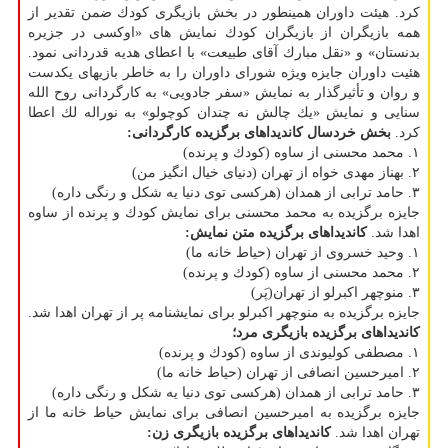
كرد. هیئت داوران همینطور در بخش بازیگری كودك ضمن تقدیر از
همه بازیگران از بازیگران كودك نمایش های «اوكسی در جزیره
بدنستان» و «نقل مبارك آقای طبیعت» با اعطای هدیه قدردانی نمود.
هئیت داوران جایزه ویژه شورای داوران را به خاطر بازیهای یكدست
و روان و تأثیرگذار به نمایش «سفر جادویی» به كارگردانی روح الله
سنایی و نمایش «یك چالش نه چندان كوچولو» به نوراله لك اعطا
كرد.
بخش خردسال
كاندیداهای برگزیده كارگردانی:
۱. محمد محسنی از ساوه (كودك و پرنده)
۲. بهناز مهدی خواه از تهران (دنیای خیال انگیز من)
۳. حامد ترابی از همدان (هركسی توی دنیا یه شكل و رنگی داره)
جایزه برگزیده به محمد محسنی برای نمایش كودك و پرنده از ساوه
اهدا شد.
كاندیداهای برگزیده متن نمایش:
۱. وحید خسروی از تهران (حیاط خانه ما)
۲. محمد محسنی از ساوه (كودك و پرنده)
۳. منوچهر اكبرلو از تهران(پَر)
جایزه برگزیده به منوچهر اكبرلو برای نمایشنامه پر از تهران اهدا شد.
كاندیداهای برگزیده بازیگری مرد؛
۱. مصطفی كولیوندی از ساوه (كودك و پرنده)
۲. امیرحسین انصافی از تهران (حیاط خانه ما)
۳. حامد ترابی از همدان (هركسی توی دنیا یه شكل و رنگی داره)
جایزه برگزیده به امیرحسین انصافی برای نمایش حیاط خانه ما از
تهران اهدا شد.
كاندیداهای برگزیده بازیگری زن: