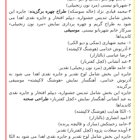
۲-شهربانو نیسنی (مرد نون زنجبیلی)
۳-محمد قبادی نژاد (خاله سوسكه)
طراح چهره برگزیده:
جایزه این
بخش شامل تندیس جشنواره، دیپلم افتخار و جایزه نقدی اهدا می
شود به طراح گریم و چهره پردازی نمایش «مرد نون زنجبیلی»
سركار خانم شهربانو نیسنی.
موسیقی
كاندیداها:
۱- مجید شهبازی (نمكی و دیو الكی)
۲-آذرنوش خدامی (هوشنگ لاكپشته)
۳-رضا عباسی (بالتازار)
۴-عبد آتشانی (كچل كفترباز)
۵- حامد طاهری (مرد نون زنجیلی) تقدیر:
جایزه این بخش شامل لوح تقدیر و جایزه نقدی اهدا می شود به
آذرنوش خدامی، آهنگساز نمایش «هوشنگ لاكپشته» موسیقی
برگزیده:
جایزه این بخش شامل تندیس جشنواره، دیپلم افتخار و جایزه نقدی
به عبد آتشانی آهنگساز نمایش «كچل كفترباز»
طراحی صحنه
كاندیداها:
۱- الكا هدایت (هوشنگ لاكپشته)
۲-امید انصاری (بالتازار)
۳-حامد زحمتكش (مبارك و قالیچه پرنده)
۴-آویده سعادت پژوه (كچل كفترباز) تقدیر:
جایزه این بخش شامل لوح تقدیر و جایزه نقدی اهدا می شود به الكا