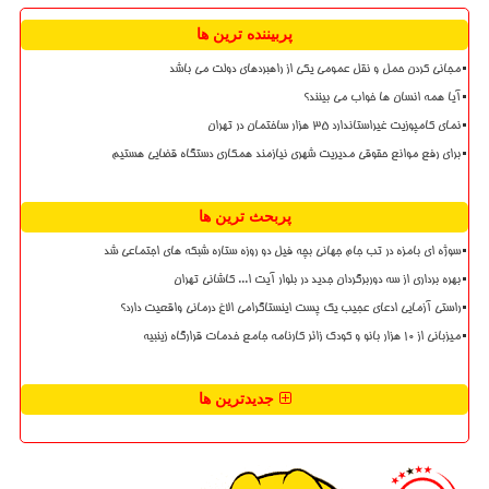
پربیننده ترین ها
مجانی کردن حمل و نقل عمومی یکی از راهبردهای دولت می باشد
آیا همه انسان ها خواب می بینند؟
نمای کامپوزیت غیراستاندارد ۳۵ هزار ساختمان در تهران
برای رفع موانع حقوقی مدیریت شهری نیازمند همکاری دستگاه قضایی هستیم
پربحث ترین ها
سوژه ای بامزه در تب جام جهانی بچه فیل دو روزه ستاره شبکه های اجتماعی شد
بهره برداری از سه دوربرگردان جدید در بلوار آیت ا... کاشانی تهران
راستی آزمایی ادعای عجیب یک پست اینستاگرامی الاغ درمانی واقعیت دارد؟
میزبانی از ۱۰ هزار بانو و کودک زائر کارنامه جامع خدمات قرارگاه زینبیه
جدیدترین ها