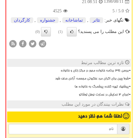
1398/08/11
21:08:51
4525
/ 5
5.0
تگهای خبر:
تئاتر
,
تماشاخانه
,
جشنواره
,
كارگردان
این مطلب را می پسندید؟
(0)
(1)
تازه ترین مطالب مرتبط
بررسی ۳۹۱ برنامه خانواده محور در مرکز زنان و خانواده
شرط چین برای اکران مرد عنکبوتی مجسمه آزادی حذف شود
پیشنهاد تهیه کننده پیشمرگ به خانواده ها
اجرای ۴ نمایش در عمارت نوفل لوشاتو
نظرات بینندگان در مورد این مطلب
لطفا شما هم
نظر دهید