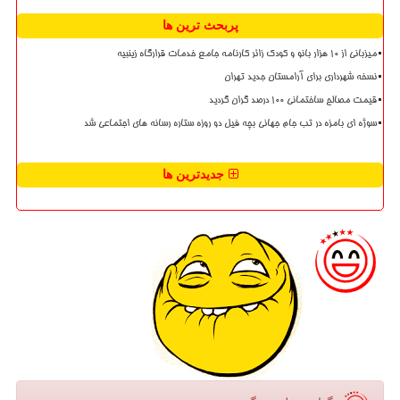
پربحث ترین ها
میزبانی از ۱۰ هزار بانو و کودک زائر کارنامه جامع خدمات قرارگاه زینبیه
نسخه شهرداری برای آرامستان جدید تهران
قیمت مصالح ساختمانی ۱۰۰ درصد گران گردید
سوژه ای بامزه در تب جام جهانی بچه فیل دو روزه ستاره رسانه های اجتماعی شد
جدیدترین ها