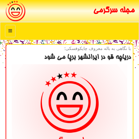
مجله سرگرمی
منو
با نگاهی به باله معروف چایكوفسكی؛
دریاچه قو در ایرانشهر برپا می شود