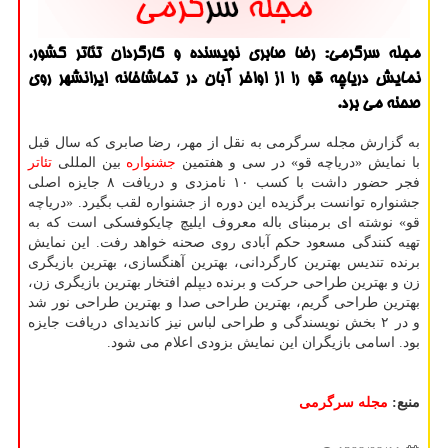
مجله سرگرمی: رضا صابری نویسنده و كارگردان تئاتر كشور،
نمایش دریاچه قو را از اواخر آبان در تماشاخانه ایرانشهر روی
صحنه می برد.
به گزارش مجله سرگرمی به نقل از مهر، رضا صابری كه سال قبل
با نمایش «دریاچه قو» در سی و هفتمین
جشنواره
بین المللی
تئاتر
فجر حضور داشت با كسب ۱۰ نامزدی و دریافت ۸ جایزه اصلی
جشنواره توانست برگزیده این دوره از جشنواره لقب بگیرد. «دریاچه
قو» نوشته ای برمبنای باله معروف ایلیچ چایكوفسكی است كه به
تهیه كنندگی مسعود حكم آبادی روی صحنه خواهد رفت. این نمایش
برنده تندیس بهترین كارگردانی، بهترین آهنگسازی، بهترین بازیگری
زن و بهترین طراحی حركت و برنده دیپلم افتخار بهترین بازیگری زن،
بهترین طراحی گریم، بهترین طراحی صدا و بهترین طراحی نور شد
و در ۲ بخش نویسندگی و طراحی لباس نیز كاندیدای دریافت جایزه
بود. اسامی بازیگران این نمایش بزودی اعلام می شود.
منبع:
مجله سرگرمی