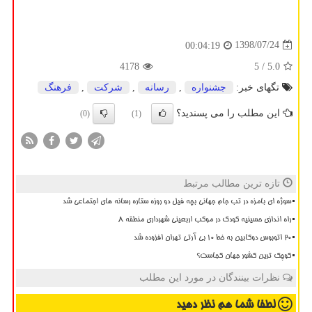
1398/07/24
00:04:19
4178
/ 5
5.0
تگهای خبر:
جشنواره
,
رسانه
,
شركت
,
فرهنگ
این مطلب را می پسندید؟
(0)
(1)
تازه ترین مطالب مرتبط
سوژه ای بامزه در تب جام جهانی بچه فیل دو روزه ستاره رسانه های اجتماعی شد
راه اندازی حسینیه کودک در موکب اربعینی شهرداری منطقه ۸
20 اتوبوس دوکابین به خط 10 بی آرتی تهران افزوده شد
کوچک ترین کشور جهان کجاست؟
نظرات بینندگان در مورد این مطلب
لطفا شما هم
نظر دهید