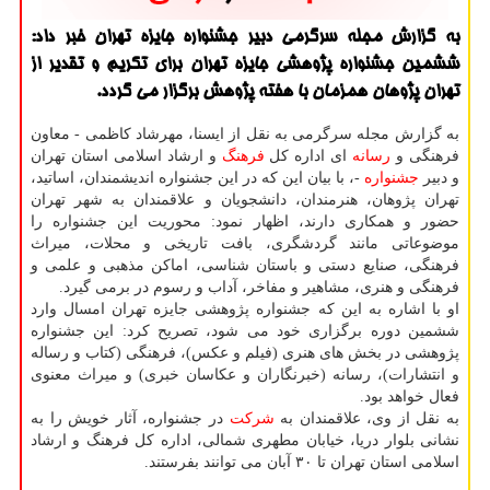
به گزارش مجله سرگرمی دبیر جشنواره جایزه تهران خبر داد:
ششمین جشنواره پژوهشی جایزه تهران برای تكریم و تقدیر از
تهران پژوهان همزمان با هفته پژوهش برگزار می گردد.
به گزارش مجله سرگرمی به نقل از ایسنا، مهرشاد كاظمی - معاون
فرهنگی و
رسانه
ای اداره كل
فرهنگ
و ارشاد اسلامی استان تهران
و دبیر
جشنواره
-، با بیان این كه در این جشنواره اندیشمندان، اساتید،
تهران پژوهان، هنرمندان، دانشجویان و علاقمندان به شهر تهران
حضور و همكاری دارند، اظهار نمود: محوریت این جشنواره را
موضوعاتی مانند گردشگری، بافت تاریخی و محلات، میراث
فرهنگی، صنایع دستی و باستان شناسی، اماكن مذهبی و علمی و
فرهنگی و هنری، مشاهیر و مفاخر، آداب و رسوم در برمی گیرد.
او با اشاره به این كه جشنواره پژوهشی جایزه تهران امسال وارد
ششمین دوره برگزاری خود می شود، تصریح كرد: این جشنواره
پژوهشی در بخش های هنری (فیلم و عكس)، فرهنگی (كتاب و رساله
و انتشارات)، رسانه (خبرنگاران و عكاسان خبری) و میراث معنوی
فعال خواهد بود.
به نقل از وی، علاقمندان به
شركت
در جشنواره، آثار خویش را به
نشانی بلوار دریا، خیابان مطهری شمالی، اداره كل فرهنگ و ارشاد
اسلامی استان تهران تا ۳۰ آبان می توانند بفرستند.