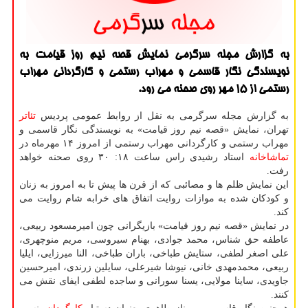
به گزارش مجله سرگرمی نمایش قصه نیم روز قیامت به
نویسندگی نگار قاسمی و مهراب رستمی و كارگردانی مهراب
رستمی از ۱۵ مهر روی صحنه می رود.
به گزارش مجله سرگرمی به نقل از روابط عمومی پردیس
تئاتر
تهران، نمایش «قصه نیم روز قیامت» به نویسندگی نگار قاسمی و
مهراب رستمی و كارگردانی مهراب رستمی از امروز ۱۴ مهرماه در
تماشاخانه
استاد رشیدی راس ساعت ۱۸: ۳۰ روی صحنه خواهد
رفت.
این نمایش ظلم ها و مصائبی كه از قرن ها پیش تا به امروز به زنان
و كودكان شده به موازات روایت اتفاق های خرابه شام روایت می
كند.
در نمایش «قصه نیم روز قیامت» بازیگرانی چون امیرمسعود ربیعی،
عاطفه حق شناس، محمد جوادی، بهنام سیروسی، مریم منوچهری،
علی اصغر لطفی، ستایش طباخی، باران طباخی، النا میرزایی، ایلیا
ربیعی، محمدمهدی خانی، نیوشا شیرعلی، سایلین زرندی، امیرحسین
جاویدی، ساینا مولایی، یسنا سورانی و ساجده لطفی ایفای نقش می
كنند.