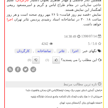
همچنین نگار قاسمی و مهناز طاهری بعنوان دستیار
كارگردان
، نسیم
حاجی ساربانی در مقام طراح لباس و گریم و امیرمسعود ربیعی
آهنگساز این نمایش هستند.
نمایش «قصه نیم روز قیامت» تا ۲۶ مهر روی صحنه است و هر روز
ساعت ۱۸: ۳۰ در تماشاخانه استاد رشیدی پردیس تئاتر تهران
اجرا
خواهد داشت.
1398/07/14
14:38:49
4242
/ 5
5.0
تگهای خبر:
اجرا
,
تئاتر
,
تماشاخانه
,
كارگردان
این مطلب را می پسندید؟
(0)
(1)
تازه ترین مطالب مرتبط
راستی آزمایی ادعای عجیب یک پست اینستاگرامی الاغ درمانی واقعیت دارد؟
میزبانی از ۱۰ هزار بانو و کودک زائر کارنامه جامع خدمات قرارگاه زینبیه
نسخه شهرداری برای آرامستان جدید تهران