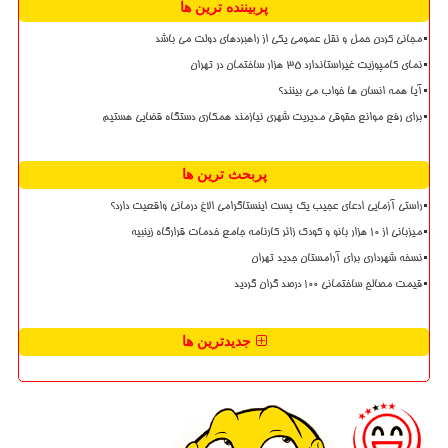
پربیننده ترین ها
مجانی کردن حمل و نقل عمومی یکی از راهبردهای دولت می باشد
نمای کامپوزیت غیراستاندارد ۳۵ هزار ساختمان در تهران
آیا همه انسان ها خواب می بینند؟
برای رفع موانع حقوقی مدیریت شهری نیازمند همکاری دستگاه قضایی هستیم
پربحث ترین ها
راستی آزمایی ادعای عجیب یک پست اینستاگرامی الاغ درمانی واقعیت دارد؟
میزبانی از ۱۰ هزار بانو و کودک زائر کارنامه جامع خدمات قرارگاه زینبیه
نسخه شهرداری برای آرامستان جدید تهران
قیمت مصالح ساختمانی ۱۰۰ درصد گران گردید
جدیدترین ها