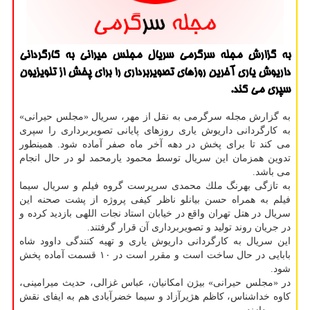
به گزارش مجله سرگرمی سریال مجلس حیرانی به كارگردانی
داریوش یاری آخرین روزهای تصویربرداری را برای پخش از تلویزیون
سپری می كند.
به گزارش مجله سرگرمی به نقل از مهر، سریال «مجلس حیرانی»
به كارگردانی داریوش یاری روزهای پایانی تصویربرداری را سپری
می كند تا برای پخش در دهه آخر ماه صفر آماده شود. همینطور
تدوین همزمان این سریال توسط محمود یارمحمد لو در حال انجام
می باشد.
به تازگی بهرنگ ملك محمدی سرپرست گروه فیلم و سریال سیما
فیلم به همراه حسن بیانلو ناظر كیفی پروژه از پشت صحنه این
سریال در هتل تهران واقع در خیابان استاد نجات اللهی بازدید كرده و
در جریان روند تولید و تصویربرداری آن قرار گرفتند.
این سریال به كارگردانی داریوش یاری و تهیه كنندگی داوود شاه
بابایی در حال ساخت است و مقرر است در ۱۰ قسمت آماده پخش
شود.
در «مجلس حیرانی» بیژن امكانیان، عباس غزالی، حدیث میرامینی،
كاوه خداشناس، كاظم هژیرآزاد و سیما خضرآبادی هم به ایفای نقش