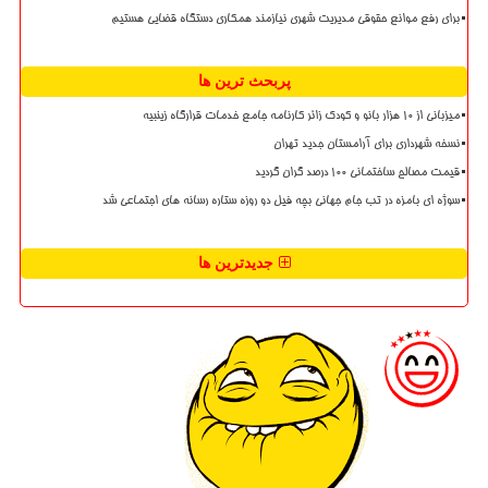
برای رفع موانع حقوقی مدیریت شهری نیازمند همکاری دستگاه قضایی هستیم
پربحث ترین ها
میزبانی از ۱۰ هزار بانو و کودک زائر کارنامه جامع خدمات قرارگاه زینبیه
نسخه شهرداری برای آرامستان جدید تهران
قیمت مصالح ساختمانی ۱۰۰ درصد گران گردید
سوژه ای بامزه در تب جام جهانی بچه فیل دو روزه ستاره رسانه های اجتماعی شد
جدیدترین ها