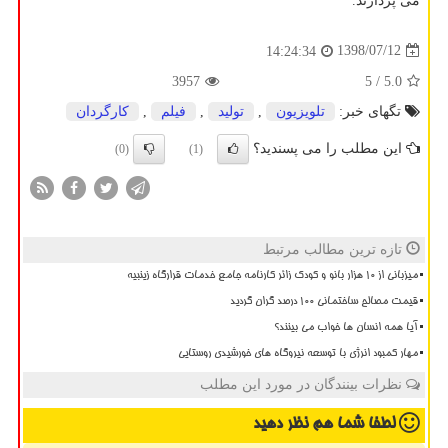
می پردازند.
1398/07/12
14:24:34
3957
/ 5
5.0
تگهای خبر:
تلویزیون
,
تولید
,
فیلم
,
كارگردان
این مطلب را می پسندید؟
(0)
(1)
تازه ترین مطالب مرتبط
میزبانی از ۱۰ هزار بانو و کودک زائر کارنامه جامع خدمات قرارگاه زینبیه
قیمت مصالح ساختمانی ۱۰۰ درصد گران گردید
آیا همه انسان ها خواب می بینند؟
مهار کمبود انرژی با توسعه نیروگاه های خورشیدی روستایی
نظرات بینندگان در مورد این مطلب
لطفا شما هم
نظر دهید