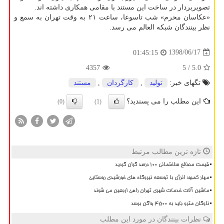
تصویربردار در ساخت این مستند با مقامی همكاری داشته اند.
«عكاسان محرم» شب تاسوعا، ساعت ۲۱ به وقت تهران به سمع و
نظر بینندگان شبكه العالم می رسد.
1398/06/17
01:45:15
4357
/ 5
5.0
تگهای خبر:
تولید
,
كارگردان
,
مستند
این مطلب را می پسندید؟
(0)
(1)
تازه ترین مطالب مرتبط
قیمت مصالح ساختمانی ۱۰۰ درصد گران گردید
مهار کمبود انرژی با توسعه نیروگاه های خورشیدی روستایی
ماشین آلات خدمات شهری تهران راهی اربعین می شوند
ناوگان مترو باید به 4500 واگن برسد
نظرات بینندگان در مورد این مطلب