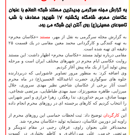
به گزارش مجله سرگرمی جدیدترین مستند شبكه العالم با عنوان
عكاسان محرم، شامگاه یكشنبه ۱۷ شهریور مصادف با شب
تاسوعای حسینی(ع) روی آنتن این شبكه می رود.
به گزارش مجله سرگرمی به نقل از مهر،
مستند
«عكاسان محرم»
به تهیه كنندگی و كارگردانی محمد معین مقامی در یك قسمت ۲۵
دقیقه ای تهیه شده است.
مقامی درباره تولید مستند «عكاسان محرم» اظهار داشت: این مستند
روایت عكاسی ایام محرم در شهرهای مختلف ایران است و مرحله
پیش تولید آنرا از یك ماه پیش آغاز كردیم.
وی اضافه كرد: به منظور مرور تصاویر عاشورایی كه دربردارنده
جلوه های سوگواری حضرت اباعبدالله الحسین(ع) در ماه محرم
است آثار برخی از عكاسان شاخص نظیر مهدی سروری، جلال
میرزایی، طاهره منصورنژاد، سید مهدی طباطبایی، مرتضی شجاعی،
مهسا صادق، مریم خداوردی، ندا رهگذر، زهرا خرازی و امیر شهرابی
را انتخاب كردیم كه كارهای برجسته ای در روزهای محرم انجام داده
اند.
این
كارگردان
توضیح داد: ثبت لحظات حماسی این روزهای محرم از
زاویه لنز دوربین عكاسان، دستمایه تولید «عكاسان محرم» شد.
محمدباقر علی بعنوان راوی، عرفان رجبی در مقام تدوینگر و
مرتضی خرمی، علی میرزاباقری و كاظم بختیاری در كسوت