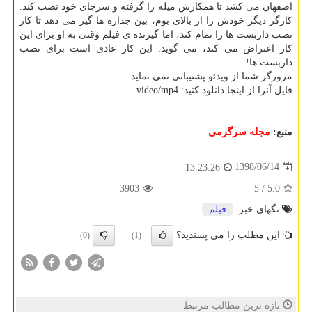
اصفهان می كشد تا همكارش میله را گرفته و سرجای خود نصب كند.
كارگر دیگر خودش را از بالای بوم، بین جداره ها گیر می دهد تا كار
نصب داربست ها را تمام كند، اما گیرنده ی فیلم وقتی به او برای این
كار اعتراض می كند، می گوید: این كار عادی است برای نصب
داربست ها!
مرورگر شما از ویدئو پشتیبانی نمی نماید.
فایل آنرا از اینجا دانلود كنید: video/mp4
منبع:
مجله سرگرمی
1398/06/14
13:23:26
3903
/ 5
5.0
تگهای خبر:
فیلم
این مطلب را می پسندید؟
(0)
(1)
تازه ترین مطالب مرتبط