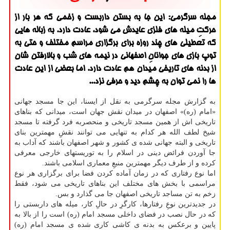
مجله سرگرمی: این جا به بستن داربست و زخمی كه هر بار از
حركتِ میله های فلزی عایدش می شود، عادت دارد. به زباله هایی
كه تعطیلی های چند روزه برای برگزاری مراسم مختلف و حتی به
توپ بازی های جوانانِ اصفهانی در نیمه های شب و بالارفتن شان
از بدنه های تاریخی میدان هم عادت دارد. اما بعضی از این عادت
ها را نمی توان به چشم دید و حرفی نزد...
به گزارش مجله سرگرمی به نقل از ایسنا، این جا مسجد جهانی
«امام (ره)» اصفهان در میدان نقش جهان است، میدانی كه بناهای
تاریخی اش از همین مسجد تاریخی و منحصربه فرد گرفته تا مسجد
شیخ لطف الله هر كدام به تنهایی می توانند نقشِ مهمترین بنای
تاریخی و البته جهانی شده ی كشور و شهر اصفهان باشند كه آداب به
جا آوردن فرائض دینی در اسلام را به توریستهای خارجی معرفی
كرده و از طرف دیگر مهمترین منبعِ معماری اسلامی باشند.
اما نوع رفتاری كه در زمان آماده كردن فضا برای برگزاری هر نوع
مراسمی با بخش های مختلف این بناهای تاریخی می شود، فقط
زخم به تن مساجد تاریخی اصفهان جا می گذارد و بس.
در جدیدترین نوعِ رفتارها، كارگرِ در حالِ كار، میله های داربستی را
كه در حال نصب در فضای داخلی مسجد امام (ره) است را از بالا به
پایین و برعكس به بدنه ی كاشی كاری شده ی مسجد امام (ره)