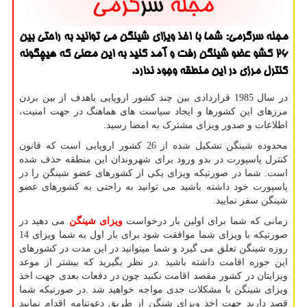
مجله سرگرمی: شما با اخذ ویزای شینگن می توانید به راحتی بین
26 كشو عضو شینگن رفت و آمد كنید به این معنی كه هیچگونه
كنترل مرزی در این منطقه وجود ندارد.
در سال 1985 قراردادی بین چند کشور اروپایی باهدف از بین بردن
مرزهای این کشورها و ایجاد سیاست های هماهنگ در جهت امنیت،
اطلاعات و صدور ویزای مشترک به امضا رسید.
محدوده شینگن تشکیل شده از 26 کشور اروپایی است که قانون
کنترل پاسپورت در بدو ورود برای شهروندان این منطقه حذف شده
است. شما در صورتیکه ویزای یکی از کشورهای عضو شینگن را در
پاسپورت خود داشته باشید می توانید به راحتی به کشورهای عضو
شینگن سفر نمایید.
زمانی که شما برای اولین بار درخواست
ویزای شینگن
می دهید در
صورتیکه با ویزای شما موافقت شود برای بار اول به شما ویزای 14
روزه شینگن تعلق می گیرد و شما میتوانید در این مدت در کشورهای
این حوزه اقامت داشته باشید .در نظر بگیرید که بیشتر از موعد
ویزایتان در کشور مقصد اقامت نکنید چون در دفعات بعدی جهت اخذ
ویزای شینگن با مشکلات جدی مواجه خواهید شد .در صورتیکه شما
قصد دارید جهت اخذ ویزای شنگن از طریق دعوتنامه اقدام نمایید