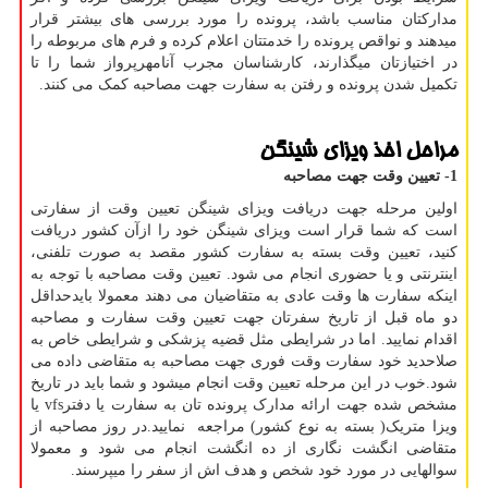
مدارکتان مناسب باشد، پرونده را مورد بررسی های بیشتر قرار
میدهند و نواقص پرونده را خدمتتان اعلام کرده و فرم های مربوطه را
در اختیازتان میگذارند، کارشناسان مجرب آنامهرپرواز شما را تا
تکمیل شدن پرونده و رفتن به سفارت جهت مصاحبه کمک می کنند.
مراحل اخذ ویزای شینگن
1- تعیین وقت جهت مصاحبه
اولین مرحله جهت دریافت ویزای شینگن تعیین وقت از سفارتی
است که شما قرار است ویزای شینگن خود را ازآن کشور دریافت
کنید، تعیین وقت بسته به سفارت کشور مقصد به صورت تلفنی،
اینترنتی و یا حضوری انجام می شود. تعیین وقت مصاحبه با توجه به
اینکه سفارت ها وقت عادی به متقاضیان می دهند معمولا بایدحداقل
دو ماه قبل از تاریخ سفرتان جهت تعیین وقت سفارت و مصاحبه
اقدام نمایید. اما در شرایطی مثل قضیه پزشکی و شرایطی خاص به
صلاحدید خود سفارت وقت فوری جهت مصاحبه به متقاضی داده می
شود.خوب در این مرحله تعیین وقت انجام میشود و شما باید در تاریخ
مشخص شده جهت ارائه مدارک پرونده تان به سفارت یا دفتر
vfs
یا
ویزا متریک( بسته به نوع کشور) مراجعه نمایید.در روز مصاحبه از
متقاضی انگشت نگاری از ده انگشت انجام می شود و معمولا
سوالهایی در مورد خود شخص و هدف اش از سفر را میپرسند.