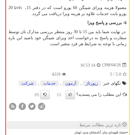
معمولا هزینه ویزای شینگن 60 یورو است که در دفتر 15،
vfs
تا 20
یورو بابت خدمات علاوه بر هزینه ویزا دریافت می گردد.
6- بررسی و پاسخ ویزا
.در نهایت شما باید بین 15 تا 30 روز منتظر بررسی مدارک تان توسط
سفارت و پاسخ به درخواست اخذ ویزای شینگن خود باشید این بازه
زمانی با توجه به شرایط هر فرد متغیر است.
1398/04/26
16:53:14
4219
/ 5
5.0
تگهای خبر:
رپورتاژ
,
آزمون
,
خدمات
,
شركت
این مطلب را می پسندید؟
(0)
(1)
تازه ترین مطالب مرتبط
نسخه شهرداری برای آرامستان جدید تهران