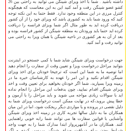
داشته باشید . شما با اخذ ویزای شینگن می توانید به راحتی بین 26
کشو عضو شینگن رفت و آمد کنید این به این معناست که هیچگونه
کنترل مرزی در این منطقه وجود ندارد. فقط حتما به این نکته توجه
کنید که ورود شما باید به کشوری باشد که ویزای خود را از آن کشور
دریافت کرده اید به طور مثال اگر شما ویزای فرانسه را دریافت
کرده اید حتما باید ورودتان به منطقه شینگن از کشور فرانسه بوده و
بعد از آن به هر کشوری در ناحیه شینگن با همان ویزا به راحتی می
توانید رفت و آمد کنید.
جهت درخواست ویزای شینگن شاید شما با کمی جستجو در اینترنت
بتوانید مراحل درخواست ویزا و تعیین وقت از سفارت را انجام دهید
اما توصیه ما به شما این است که ترجیحا خودتان برای اخذ ویزای
شینگن اقدام نکنید و این امر را عهده به کارشناسان خبره ما در
زمینه ویزا بسپارید، شما اگر خودتان بخواهید برای تعیین وقت و اخذ
ویزای شینگن اقدام نمایید، چون بدفعات این مراحل را انجام نداده
اید با سوالات زیادی مواجه می شوید و باید مراحل را با آزمون و
خطا پیش بروید،که در نهایت ممکن است درخواست ویزای شما به
دلیل نقصی در پرونده و یا مواردی دیگر ریجکت شود، اما در این میان
همکاران ما به دلیل سالها تجربه کاری در زمینه اخذ ویزای شینگن
وآشنایی با قوانین سفارت ها می توانند شما رابه خوبی راهنمایی
کنند. همکاران ما در آنامهرپرواز ابتدا مدارک شما را به جهت واجد
شرایط بودن برای دریافت ویزای شینگن بررسی کرده و اگر