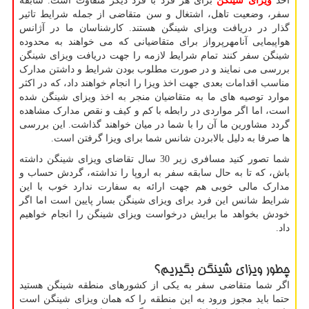
اخذ
ویزای شینگن
برای هر فرد با فرد دیگر متفاوت است. سابقه
سفر، وضعیت تاهل، اشتغال و سن متقاضی از جمله شرایط تاثیر
گذار در دریافت ویزای شینگن هستند. کارشناسان ما در آژانس
هواپیمایی آنامهرپرواز برای متقاضیانی که می خواهند به محدوده
شینگن سفر کنند تمام شرایط لازمه را جهت دریافت ویزای شینگن
بررسی می نمایند و در صورت مطلوب بودن شرایط و داشتن مدارک
مناسب اقدامات بعدی جهت اخذ ویزا را انجام خواهند داد، که در اکثر
موارد توصیه های ما به متقاضیان منجر به اخذ ویزای شینگن شده
است، اما اگر مواردی در رابطه با کم و کیف و نقص مدارک مشاهده
گردد مشاورین ما آن را با شما در میان خواهند گذاشت. این بررسی
ها صرفا به دلیل بالابردن شانس شما برای ویزا گرفتن است.
شما تصور کنید مسافری زیر 30 سال تقاضای ویزای شینگن داشته
باش، که تا به حال سابقه سفر به اروپا را نداشته، گردش حساب و
مدارک مالی خوبی هم جهت ارائه به سفارت ندارد خوب با این
شرایط شانس این فرد برای ویزای شینگن بسار پایین است اما اگر
خودش بخواهد ما برایش درخواست ویزای شینگن را انجام خواهیم
داد.
چطور ویزای شینگن بگیریم؟
اگر شما متقاضی سفر به یکی از کشورهای منطقه شینگن هستید
حتما باید مجوز ورود به این منطقه را که همان ویزای شینگن است