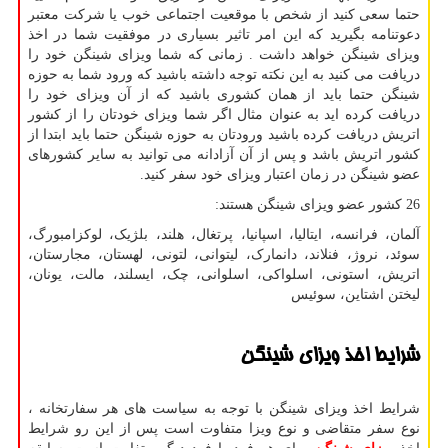
حتما سعی کنید از شخص با موقعیت اجتماعی خوب یا شرکت معتبر
دعوتنامه بگیرید که این امر تاثیر بسیاری در موفقیت شما در اخذ
ویزای شینگن خواهد داشت . زمانی که شما ویزای شینگن خود را
دریافت می کنید به این نکته توجه داشته باشید که ورود شما به حوزه
شینگن حتما باید از همان کشوری باشید که از آن ویزای خود را
دریافت کرده اید به عنوان مثال اگر شما ویزای خودتان را از کشور
اتریش دریافت کرده باشید ورودتان به حوزه شینگن حتما باید ابتدا از
کشور اتریش باشد و پس از آن آزادانه می توانید به سایر کشورهای
عضو شینگن در زمان اعتبار ویزای خود سفر کنید.
26 کشور عضو ویزای شینگن هستند
:
آلمان، فرانسه، ایتالیا، اسپانیا، پرتغال، هلند، بلژیک، لوکزامبورگ،
سوئد، نروژ، فنلاند، دانمارک، لیتوانی، لتونی، لهستان، مجارستان،
اتریش، استونی، اسلواکی، اسلوانی، چک، ایسلند، مالت، یونان،
لیختن اشتاین، سوئیس
شرایط اخذ ویزای شینگن
شرایط اخذ ویزای شینگن با توجه به سیاست های هر سفارتخانه ،
نوع سفر متقاضی و نوع ویزا متفاوت است پس از این رو شرایط