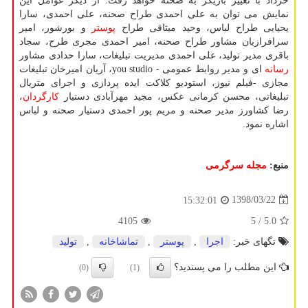
خرداد با تغییر بازیگر به صحنه خواهد رفت. از دیگر عوامل این
نمایش می توان به علی احمدی طراح صحنه، علی احمدی، سارا
یحیایی طراح لباس، وحید میثاقی طراح
پوستر
و بورشور، امیر
سرافرازیان مشاور طراح صحنه، امیر احمدی مجری طرح، سجاد
باقری مدیر تولید، علی احمدی مدیریت تبلیغات، سارا حدادی مشاور
رسانه
ای و مدیر روابط عمومی - you studio، آریان امیرخان تبلیغات
مجازی -فیلم نیوز، استودیو كلاكت ایده پردازی و اجرای متریال
تبلیغاتی، محسن كرمانی عكس، مجید مهرآبادی دستیار
كارگردان
،
رضا كشاورز مدیر صحنه و مریم پور احمدی دستیار صحنه و لباس
اشاره نمود.
منبع:
مجله سرگرمی
1398/03/22
15:32:01
4105
/ 5
5.0
تگهای خبر:
اجرا
,
پوستر
,
تماشاخانه
,
تولید
این مطلب را می پسندید؟
(0)
(1)