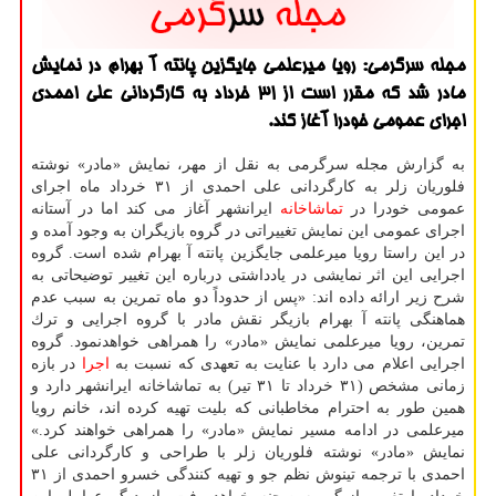
مجله سرگرمی: رویا میرعلمی جایگزین پانته آ بهرام در نمایش
مادر شد كه مقرر است از 31 خرداد به كارگردانی علی احمدی
اجرای عمومی خودرا آغاز كند.
به گزارش مجله سرگرمی به نقل از مهر، نمایش «مادر» نوشته
فلوریان زلر به كارگردانی علی احمدی از ۳۱ خرداد ماه اجرای
عمومی خودرا در
تماشاخانه
ایرانشهر آغاز می كند اما در آستانه
اجرای عمومی این نمایش تغییراتی در گروه بازیگران به وجود آمده و
در این راستا رویا میرعلمی جایگزین پانته آ بهرام شده است. گروه
اجرایی این اثر نمایشی در یادداشتی درباره این تغییر توضیحاتی به
شرح زیر ارائه داده اند: «پس از حدوداً دو ماه تمرین به سبب عدم
هماهنگی پانته آ بهرام بازیگر نقش مادر با گروه اجرایی و ترك
تمرین، رویا میرعلمی نمایش «مادر» را همراهی خواهدنمود. گروه
اجرایی اعلام می دارد با عنایت به تعهدی كه نسبت به
اجرا
در بازه
زمانی مشخص (۳۱ خرداد تا ۳۱ تیر) به تماشاخانه ایرانشهر دارد و
همین طور به احترام مخاطبانی كه بلیت تهیه كرده اند، خانم رویا
میرعلمی در ادامه مسیر نمایش «مادر» را همراهی خواهند كرد.»
نمایش «مادر» نوشته فلوریان زلر با طراحی و كارگردانی علی
احمدی با ترجمه تینوش نظم جو و تهیه كنندگی خسرو احمدی از ۳۱