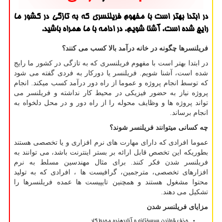
در ابتدا بهتر است با مفهوم فریلنسری كه به تازگی در كشور ما
رایج شده است، آشنا شویم. در ادامه با ما همراه باشید.
فریلنسرها چگونه در خانه درآمد بالا کسب می کنند؟
در ابتدا بهتر است با مفهوم فریلنسری که به تازگی در کشور ما رایج
شده است، آشنا شویم. فریلنسر یا دورکار به فردی گفته می شود
که توسط انجام پروژه و عموما از راه دور درآمد کسب میکند. انجام
پروژه نیاز به حضور فیزیکی در محیط کار نداشته و فریلنسر می
تواند پروژه ها و وظایف محوله را از راه دور و در محل دلخواه به
انجام برساند
.
چه کسانی میتوانند فریلنسر شوند؟
عموما افرادی که دارای مهارت های نرم افزاری و یا تخصصی هستند
بطوریکه این تخصص قابل ارائه بر بستر اینترنت باشد، می توانند به
فریلنسر شدن فکر کنند. برای مثال مهندسین مسلط به نرم
افزارهای تخصصی، مترجمین، گرافیست ها ، افرادی که به تولید
محتوا مشغول هستند و همچنین تایپیست ها عمده فریلنسرها را
تشکیل می دهند.
مزایای فریلنسر شدن
حذف قوانین سرسختانه و آزاردهنده محیط کار