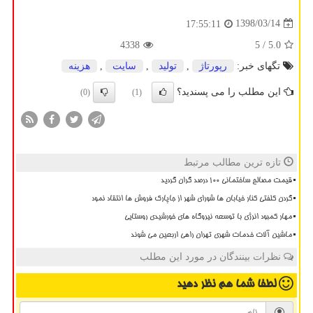
1398/03/14
17:55:11
4338
/ 5
5.0
تگهای خبر:
رپورتاژ
,
تولید
,
سایت
,
هزینه
این مطلب را می پسندید؟
(0)
(1)
تازه ترین مطالب مرتبط
قیمت مصالح ساختمانی ۱۰۰ درصد گران گردید
گردن کلفتی کنار خیابان ها شورای شهر از جاپارک فروش ها انتقاد نمود
مهار کمبود انرژی با توسعه نیروگاه های خورشیدی روستایی
ماشین آلات خدمات شهری تهران راهی اربعین می شوند
نظرات بینندگان در مورد این مطلب
لطفا شما هم
نظر دهید