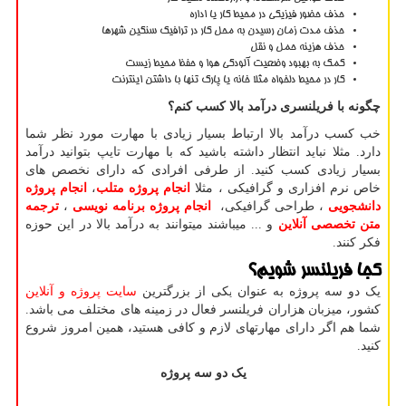
حذف حضور فیزیکی در محیط کار یا اداره
حذف مدت زمان رسیدن به محل کار در ترافیک سنگین شهرها
حذف هزینه حمل و نقل
کمک به بهبود وضعیت آلودگی هوا و حفظ محیط زیست
کار در محیط دلخواه مثلا خانه یا پارک تنها با داشتن اینترنت
چگونه با فریلنسری درآمد بالا کسب کنم؟
خب کسب درآمد بالا ارتباط بسیار زیادی با مهارت مورد نظر شما
دارد. مثلا نباید انتظار داشته باشید که با مهارت تایپ بتوانید درآمد
بسیار زیادی کسب کنید. از طرفی افرادی که دارای نخصص های
خاص نرم افزاری و گرافیکی ، مثلا
انجام پروژه متلب
،
انجام پروژه
دانشجویی
، طراحی گرافیکی،
انجام پروژه برنامه نویسی
،
ترجمه
متن تخصصی آنلاین
و ... میباشند میتوانند به درآمد بالا در این حوزه
فکر کنند
.
کجا فریلنسر شویم؟
یک دو سه پروژه به عنوان یکی از بزرگترین
سایت پروژه و آنلاین
کشور، میزبان هزاران فریلنسر فعال در زمینه های مختلف می باشد.
شما هم اگر دارای مهارتهای لازم و کافی هستید، همین امروز شروع
کنید.
یک دو سه پروژه