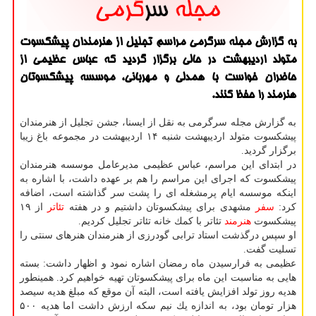
به گزارش مجله سرگرمی مراسم تجلیل از هنرمندان پیشكسوت
متولد اردیبهشت در حالی برگزار گردید كه عباس عظیمی از
حاضران خواست با همدلی و مهربانی، موسسه پیشكسوتان
هنرمند را حفظ كنند.
به گزارش مجله سرگرمی به نقل از ایسنا، جشن تجلیل از هنرمندان
پیشكسوت متولد اردیبهشت شنبه ۱۴ اردیبهشت در مجموعه باغ زیبا
برگزار گردید.
در ابتدای این مراسم، عباس عظیمی مدیرعامل موسسه هنرمندان
پیشكسوت كه اجرای این مراسم را هم بر عهده داشت، با اشاره به
اینكه موسسه ایام پرمشغله ای را پشت سر گذاشته است، اضافه
كرد:
سفر
مشهدی برای پیشكسوتان داشتیم و در هفته
تئاتر
از ۱۹
پیشكسوت
هنرمند
تئاتر با كمك خانه تئاتر تجلیل كردیم.
او سپس درگذشت استاد ترابی گودرزی از هنرمندان هنرهای سنتی را
تسلیت گفت.
عظیمی به فرارسیدن ماه رمضان اشاره نمود و اظهار داشت: بسته
هایی به مناسبت این ماه برای پیشكسوتان تهیه خواهیم كرد. همینطور
هدیه روز تولد افزایش یافته است، البته آن موقع كه مبلغ هدیه سیصد
هزار تومان بود، به اندازه یك نیم سكه ارزش داشت اما هدیه ۵۰۰