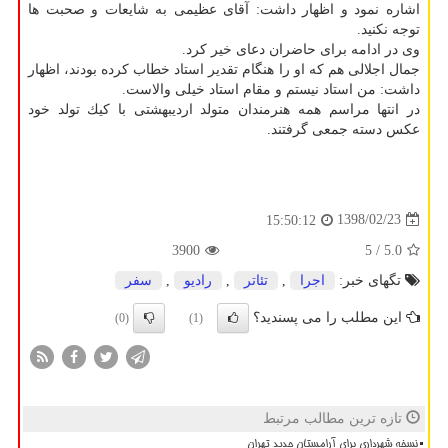
اشاره نمود و اظهار داشت: آقای عظیمی به شایعات و صحبت ها
توجه نكنید.
وی در ادامه برای حاضران دعای خیر كرد.
جمال اجلالی هم كه او را هنگام تقدیر استاد خطاب كرده بودند، اظهار
داشت: من استاد نیستم و مقام استاد خیلی والاست.
در انتها مراسم همه هنرمندان متولد اردیبهشتی با كیك تولد خود
عكس دسته جمعی گرفتند.
1398/02/23
15:50:12
3900
/ 5
5.0
تگهای خبر:
اجرا
,
تئاتر
,
رادیو
,
سفر
این مطلب را می پسندید؟
(0)
(1)
تازه ترین مطالب مرتبط
نسخه شهرداری برای آرامستان جدید تهران