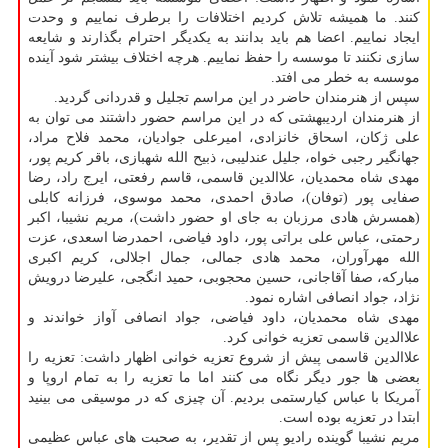
كنند. ما همیشه تلاش كردیم اختلافات را برطرف نماییم و وحدت
ایجاد نماییم. اعضا هم باید بدانند به یكدیگر احترام بگذارند و شایعه
سازی نكنند تا موسسه را حفظ نماییم. هرچه اختلاف بیشتر شود آینده
موسسه به خطر می افتد.
سپس از هنرمندان حاضر در این مراسم تجلیل و قدردانی گردید.
از هنرمندان اردیبهشتی كه در این مراسم حضور داشتند می توان به
علی ژكان، اسحاق خانزادی، امیرعلی جوادیان، محمد فلاح مراد،
جهانگیر رجبی خواه، جلیل عندلیبی، ذبیح الله شهبازی، باقر كریم پور،
مهدی شاه محمدیان، علاالدین قاسمی، قاسم رفعتی، ایرج راد، رضا
صفایی پور (توفان)، صادق احمدی، محمد موسوی، فرزانه كابلی
(همسرش هادی مرزبان به جای او حضور داشت)، مریم نشیبا، اكبر
رحمتی، عباس علی براتی پور، داود فیاضی، احمدرضا اسعدی، عزت
الله مهرآوران، محمد هادی جمالی، جمال اجلالی، كریم اكبری
مباركه، صفا آقاجانی، حسین محجوبی، حمید انگجی، علیرضا درویش
نژاد، جواد انصافی اشاره نمود.
مهدی شاه محمدیان، داود فیاضی، جواد انصافی آواز خواندند و
علاالدین قاسمی تعزیه خوانی كرد.
علاالدین قاسمی پیش از شروع تعزیه خوانی اظهار داشت: تعزیه را
بعضی ها جور دیگر نگاه می كنند اما ما تعزیه را به تمام اروپا و
آمریكا با عباس كیارستمی بردیم. آن چیزی كه در موسیقی می بینید
ابتدا در تعزیه بوده است.
مریم نشیبا گوینده رادیو پس از تقدیر، به صحبت های عباس عظیمی