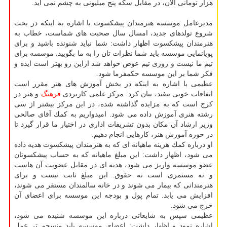
هزار تومانی الان، در مقابل سكه پنج میلیونی به چشم نمی آید.
مدیرعامل موسسه هنرمندان پیشكسوت با اشاره به اینكه در بحث
شروع تولدهای جدید، امسال سال صحبت های شماست، خطاب به
هنرمندان پیشكسوت اظهار داشت: شما نباید شنونده باشید و برای
پویانمایی موسسه باید شما نظرات تان را به ما بگویید. موسسه برای
تیم ما نیست و روزی تیم عوض خواهد شد ازاین رو بهتر است ایده و
فكر شما بر این موسسه حكمفرما شود.
عظیمی با اشاره به اینكه در بخش آموزش های هنر مقرر است
اتفاقات خوبی بیفتد، بیان كرد: مركز علمی كاربردی
فرهنگ
و هنر در
كرج است كه به مزایده گذاشته شده، در این مركز بیشتر از سی
رشته هنری آموزش داده می شود. امیدواریم به كمك آقای صالحی
وزیر ارشاد آن مكان بدون تشریفات اداری در اختیار ما قرار گیرد تا
در حوزه آموزش هنر، كارهایی انجام دهیم.
او درباره كمك هزینه ماهیانه ای كه به هنرمندان پیشكسوت هدیه داده
می شود، اظهار داشت: این مبلغ ماهیانه كه به حساب پیشكسوتان
عضو موسسه واریز می شود، هدیه ای در مقابل عضویت آن هاست
و نه مستمری است نه حقوق. این مبلغ ثابت نیست و برای
هنرمندانی كه بیمار می شوند و در خانه سالمندان مستقر می شوند،
افزایش می یابد. تمام پول و بودجه این موسسه برای اعضای آن
خرج می شود.
عظیمی سپس به شایعاتی درباره این موسسه شنیده می شود،
اشاره نمود و اظهار داشت: اعضای موسسه باید منسجم تر عمل