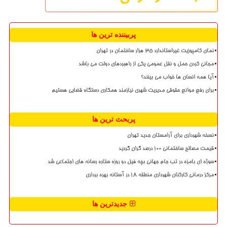
پربیننده ترین ها
نمای کامپوزیت غیراستاندارد ۳۵ هزار ساختمان در تهران
مجانی کردن حمل و نقل عمومی یکی از راهبردهای دولت می باشد
آیا همه انسان ها خواب می بینند؟
برای رفع موانع حقوقی مدیریت شهری نیازمند همکاری دستگاه قضایی هستیم
پربحث ترین ها
نسخه شهرداری برای آرامستان جدید تهران
قیمت مصالح ساختمانی ۱۰۰ درصد گران گردید
سوژه ای بامزه در تب جام جهانی بچه فیل دو روزه ستاره رسانه های اجتماعی شد
مرکز درمانی کارکنان شهرداری منطقه ۱۸ در آستانه بهره برداری
جدیدترین ها