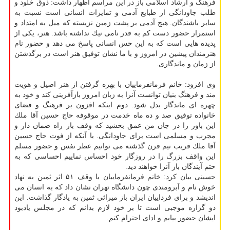
فرهنگ و ارشاد اسلامی باز در این مراسم اظهار داشت: ذوق خلود و
طلب جاودانگی از طبایع آدمی و تمایزات انسانی است نسبت به
سایر باشندگان. هیچ آدمی بر پشت زمین نزیسته كه میل به امتداد و
استمرار حضور دست كم به قدر نامی نیك نداشته باشد. هنر، یكی از
پدیده هایی است كه به این حس انسانی پاسخ می دهد و حضور نام
هنرمندان پیشین در امروز و با ما نشان توفیق هنر است در برگذشتن
از زمان و ماندگاری.
وی افزود: خانم فرمانفرماییان با بهره گرفتن از هنر اصیل و هویت
مند و فرهنگ بنیان توانست آنرا به زبان امروز بازآفرینی كند و خود به
چهره ای ماندگار بدل شود. دوم اینكه افزون بر فرهنگ و فضای
خانواده توفیق صد و ده ماه خدمت در موقوفه حاج حسین آقا ملك
این باور را در جان من عمق بخشید كه وقف باز راه ضمان دار و
مجرب و مسلمی است برای جاودانگی. با آنكه از فوت حاج حسین
آقا ملك قریب نیم قرن گذشته می توانیم عطر نفس و حضور مسلم
این واقف بزرگ را در روزگار خود احساس نماییم احساسی كه به
حتم آیندگان باز آنرا خواهند دید.
حسینی بیان كرد: خانم فرمانفرماییان با وقف ۵۱ اثر ثمین به نهاد
خوش نام و آبرومندی چون دانشگاه تهران نشان داد كه به انسان می
اندیشد و برای فرداییان ایران باز میراثی ثمین به یادگار گذاشت. این
دو گزاره موجبی است تا بر خود لازم بدانم كه در مجلس یادبود
ایشان حضور بیابم و ادای احترام كنم.