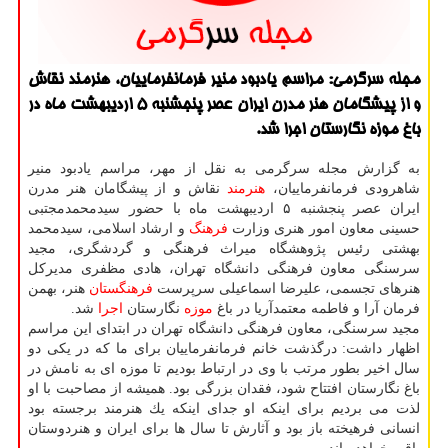
مجله سرگرمی: مراسم یادبود منیر فرمانفرماییان، هنرمند نقاش
و از پیشگامان هنر مدرن ایران عصر پنجشنبه ۵ اردیبهشت ماه در
باغ موزه نگارستان اجرا شد.
به گزارش مجله سرگرمی به نقل از مهر، مراسم یادبود منیر
شاهرودی فرمانفرماییان،
هنرمند
نقاش و از پیشگامان هنر مدرن
ایران عصر پنجشنبه ۵ اردیبهشت ماه با حضور سیدمحمدمجتبی
حسینی معاون امور هنری وزارت
فرهنگ
و ارشاد اسلامی، سیدمحمد
بهشتی رئیس پژوهشگاه میراث فرهنگی و گردشگری، مجید
سرسنگی معاون فرهنگی دانشگاه تهران، هادی مظفری مدیركل
هنرهای تجسمی، علیرضا اسماعیلی سرپرست
فرهنگستان
هنر، بهمن
فرمان آرا و فاطمه معتمدآریا در باغ
موزه
نگارستان
اجرا
شد.
مجید سرسنگی، معاون فرهنگی دانشگاه تهران در ابتدای این مراسم
اظهار داشت: درگذشت خانم فرمانفرماییان برای ما كه در یكی دو
سال اخیر بطور مرتب با وی در ارتباط بودیم تا موزه ای به نامش در
باغ نگارستان افتتاح شود، فقدان بزرگی بود. همیشه از مصاحبت با او
لذت می بردیم برای اینكه او جدای اینكه یك هنرمند برجسته بود
انسانی فرهیخته باز بود و آثارش تا سال ها برای ایران و هنردوستان