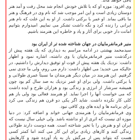
باقی خواهد ماند.
وی افزود: موزه او كه با تلاش خودش انجام شد محل رفت و آمد هنر
دوستان زیادی است و این امر موجب شد كه نام وی در فرهنگ و هنر
ما باقی بماند. او عمر با بركتی داشت. از او به این علت كه نام هنر
ایرانی را زنده كرد و نگه داشت تشكر می نماییم. امیدوارم بتوانیم
امانت دار خوبی برای آثار و یاد و خاطره این هنرمند باشیم.
منیر فرمانفرماییان در جهان شناخته شده تر از ایران بود
سیدمحمد بهشتی در ادامه مراسم به دیداری كه یك هفته پیش از
درگذشت منیر فرمانفرماییان با وی داشته، اشاره نمود و اظهار
داشت: نزدیك یك هفته پیش از فوت او توفیق دیدارش را داشتیم، در
حالیكه می خندید؛ می اظهار داشت: دارم می روم، ولی ما جدی نمی
گرفتیم. این هنرمند در میان دیگر هنرمندان ما نسبتاً عمری طولانی و
با بركتی داشت. ولی برای او عمر نزدیك به صد سال كم بود چون
همیشه سرشار از انرژی و زندگی بود و هزاران طرح و ایده داشت
كه می خواست آنها را اجرا نماید. او هنرمند فعالی بود ولی باز هم
كلی كار نكرده داشت. شاید اگر یكی دو قرن هم زندگی می كرد
برای برنامه ها و ایده های وی كافی نبود.
وی فرمانفرماییان را هنرمندی جهانی خواند و اضافه كرد: در دنیا
موزه ای نیست كه اثری از او نداشته باشد. ولی خیلی سال نیست كه
ایران او و هنرش را با تحیر شناخته است. همه دوست دارند طولانی
زندگی كنند و كارهای زیادی برای این كار می كنند اما كمتر كسی
هست كه بتواند پس از مرگش باز به یاد آورده شود و كارهایش