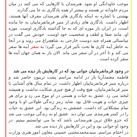
موجب جاودانگی او شود. هنرمندان با كارهایی كه می كنند در میان
مردم جاودانه تر هستند و بیشتر از همه یادگاری به جا می گذارند.
بهشتی با اشاره به اینكه یادگاری های هنرمندان معرف آنها هستند،
اظهار داشت: یادگاری های زیادی از منیر فرمانفرماییان به جا مانده
است، در ایران باز موزه ای كه به جا گذاشته یادگاری اوست. موزه
او، مانند صفا و لطف و شخصیت خود اوست. خودش می گفت در
میانسالی همراه چند دوست خارجی به شاهچراغ می روند و در آنجا
به خاطر آینه كاری ها تحت تأثیر قرار می گیرد؛ به
سفر
آینه ها سفر
می كند و تا آخر در آن سفر می ماند. الان باز به همان جهان آینه ها
سفر كرده است.
در وجود فرمانفرماییان جوانی بود كه در كارهایش باز دیده می شد
فاطمه معتمدآریا باز در ادامه مراسم پشت تریبون حاضر شد و
درباره منیر فرمانفرماییان اظهار داشت: در تمام سال های آشنایی با
منیر فرمانفرماییان، هیچ وقت از هیچ چیزی شكایت نداشت و همیشه
لبخند می زد. عشق به حیات و هستی در او موج می زد و برای هر
چیزی حیات و هویت قائل بود. شاید رمز زندگی طولانی او با وجود
تمام مشكلاتی كه داشت، عشقش به زندگی بود. این عشق به حیات
را در كمتر هنرمندی می توان دید. عشق او به زندگی موجب می شد
كه جزو خلاق ترین هنرمندانی باشد كه ما می توانستیم ببینیم. در
وجود او جوانی بود و این در كارهایش باز دیده می شد.
در اختتام مراسم، سیدمحمدمجتبی حسینی معاون امور هنری وزارت