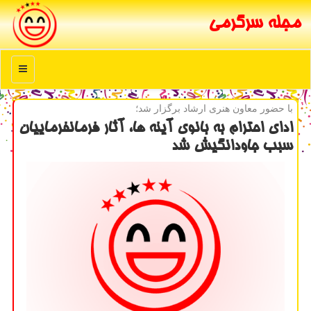
مجله سرگرمی
منو
با حضور معاون هنری ارشاد برگزار شد؛
ادای احترام به بانوی آینه ها، آثار فرمانفرماییان
سبب جاودانگیش شد