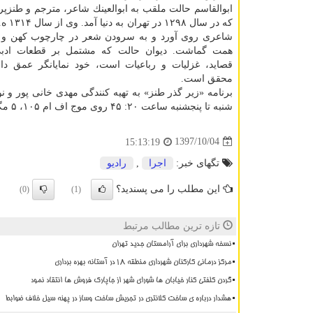
ابوالقاسم حالت ملقب به ابوالعینك شاعر، مترجم و طنزپردا
كه در سال
شاعری روی آورد و به سرودن شعر در چارچوب كهن و 
همت گماشت. دیوان حالت كه مشتمل بر قطعات ادبی،
قصاید، غزلیات و رباعیات است، خود نمایانگر عمق دا
محقق است.
برنامه «زیر گذر طنز» به تهیه كنندگی مهدی خانی پور و ن
شنبه تا پنجشنبه ساعت ۲۰: ۴۵ روی موج اف ام ۱۰۵، ۵ مگاهرتز از رادیو صبا پخش میگردد.
1397/10/04
15:13:19
تگهای خبر:
اجرا
,
رادیو
این مطلب را می پسندید؟
(0)
(1)
تازه ترین مطالب مرتبط
نسخه شهرداری برای آرامستان جدید تهران
مرکز درمانی کارکنان شهرداری منطقه ۱۸ در آستانه بهره برداری
گردن کلفتی کنار خیابان ها شورای شهر از جاپارک فروش ها انتقاد نمود
هشدار درباره ی ساخت کلانتری در تجریش ساخت وساز در پهنه سیل خلاف ضوابط