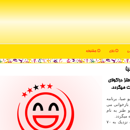
می
بازی
جشنواره
با
نز دراكولای
ت میگردد.
صبا، برنامه
 بازخوانی می
تانی كوتاه و طنز به نام
 میگردد.
این داستان از كتاب «هپل هپوخان» انتخاب شده است كه نزدیك به ۷۰