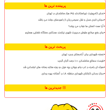
پربیننده ترین ها
نمای کامپوزیت غیراستاندارد ۳۵ هزار ساختمان در تهران
مجانی کردن حمل و نقل عمومی یکی از راهبردهای دولت می باشد
آیا همه انسان ها خواب می بینند؟
برای رفع موانع حقوقی مدیریت شهری نیازمند همکاری دستگاه قضایی هستیم
پربحث ترین ها
نسخه شهرداری برای آرامستان جدید تهران
قیمت مصالح ساختمانی ۱۰۰ درصد گران گردید
سوژه ای بامزه در تب جام جهانی بچه فیل دو روزه ستاره رسانه های اجتماعی شد
مرکز درمانی کارکنان شهرداری منطقه ۱۸ در آستانه بهره برداری
جدیدترین ها