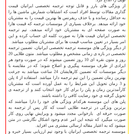
از ویژگی های بارز و قابل توجه ترجمه تخصصی ایرانیان قیمت
گذاری مقالات توسط افراد است که اشتباهات شمارش ماشین ها را
به حداقل رسانده و با حذف ریفرنس ها بهترین قیمت را به مشتریان
خود ارائه می­دهد. برخلاف بسیاری از موسسات ترجمه که قیمت هارا
به صورت صفحه ای به مشتریان خود ارائه می­دهند، تیم ترجمه
تخصصی ایرانیان قیمت هارا به صورت کلمه ای حساب کرده و این
امر بسیار در تعیین مناسب قیمت ها برای مشتریان مطلوب می­باشد.
از دیگر ویژگی های موسسه ترجمه تخصصی ایرانیان، تضمین ترجمه
تخصصی در بازه ی زمانی مشخص و مطلوب می­باشد. متون طلایی 20
روز و متون نقره ای 10 روز تضمین می­شوند که در صورت وجود هر
ایرادی از طرف موسسه پیگیری و اصلاح شوند؛ که در مقایسه با
دیگر موسسات که تضمین کارهایشان 24 ساعت می­باشد به جرعت
بهترین زمان تضمین را این تیم ترجمه دارا می­باشد. استفاده از 4 پلن
و 3 زمان تحویل این شرایط را به عمل آورده است که مشتریان
کارآمدترین زمان و پلن را برای کار خود انتخاب کنند و از ترجمه ی
تحویل گرفته ی خود رضایت کافی را داشته باشند.
پلن های این موسسه هرکدام ویژگی های خود را دارا می­باشند که
برترین ویژگی در ترجمه طلایی است که کار پس از ترجمه به
صورت حرفه ای بازخوانی مجدد می­شود و ویرایش نهایی روی کار
صورت می­گیرد که نتیجه این امر عدم وجود اشکال نگارشی در متن
می­شود که به اعتبار مقاله ارسالی مشتری می افزاید.
موسسه ترجمه تخصصی ایرانیان با وجود تیم ارزیابی بسیار خبره و