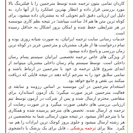
کاردان تمامی متون ترجمه شده توسط مترجمین را با فیلترینگ بالا
مورد بررسی قرار داده و انتظار بهترین عملکرد را از آن­ها دارد. به
دلیل این ارزیابی دقیق تایم تحویلی که به مشتریان داده می­شود، برای
کوتاه ترین متن ها هم 24 ساعت می­باشد؛ در نتیجه نظم کاری موسسه
در هر شرایطی حفظ شده و امکان بروز اشکال به حداقل رسیده
است.
خدمات رسانی سایت ترجمه ایرانیان، به صورت شبانه روزی بوده و
تمام درخواست ها از طرف مشتریان و مترجمین عزیز در کوتاه ترین
زمان بررسی و پاسخ داده می­شود.
از ویژگی های خاص ترجمه تخصصی ایرانیان سیستم پسام رسان
داخلی است. توسط سیستم پیام رسان داخلی مشتریان می­توانند از
ابتدای شروع فایل ترجمه ی خود با مترجمین در ارتباط باشند و
تمامی سلایق خود را به مترجم ارائه دهند در نتیجه فایلی که دریافت
می­کنند بی نقص و جامع خواهد بود.
استخدام مترجمین در این موسسه بر اساس رزومه و سابقه ی
فعالیت مترجمین عزیز صورت میگیرد؛ یک آزمون استاندارد برای
متقاضی محترم ارسال شده و پس از شرکت در آزمون توسط تیم
ارزیابی بررسی های دقیقی صورت میگیرد و در صورت رضایت از
ترجمه ی ارسال شده، تخصص های مترجم پرسیده شده و همکاری
ما با مترجم آغاز می­شود. در نتیجه متون ارسالی شما به متخصصین در
هر رشته ارسال می­شود و جلوی بروز کوچک ترین ایرادات را هم می­
گیرد. مثلا برای
ترجمه پزشکی
، فایل برای یک پزشک یا دانشجوی