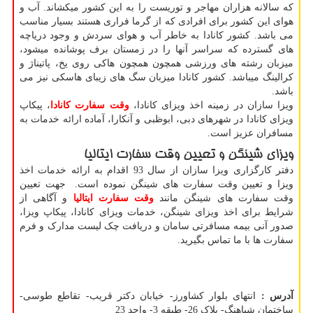
که سالانه هزاران مهاجر و توریست را به این کشور میکشاند. آب و
هوای این کشور برای افرادی که از گرما فراری هستند بسیار مناسب
می باشد. کشور کانادا به خاطر آب و هوای سردش و وجود دریاچه
های گسترده که سراسر آنها را در زمستان برف پوشانده میشود،
میزبان رشته های ورزشی همچون همچون هاکی روی یخ، پاتیناژ و
کرالینگ میباشد. کشور کانادا میزبان سگ های زیبای هاسکی نیز می
باشد.
ویزا سازان در زمینه اخذ ویزای کانادا،
وقت سفارت کانادا
، پیکاپ
ویزای کانادا در شهرهای دبی، ابوظبی و آنکارا، آماده ارائه خدمات به
مسافران عزیز است.
ویزای شینگن و تعیین وقت سفارت ایتالیا
دفتر کارگزاری ویزا سازان از سال 93 اقدام به ارائه خدمات اخذ
ویزا و تعیین وقت سفارت های شینگن نموده است. جهت تعیین
وقت سفارت های شینگن مانند
وقت سفارت ایتالیا
و آگاهی از
شرایط برای اخذ ویزای شینگن، خدمات ویزای کانادا، پیکاپ ویزا،
صدور آنی بیمه مسافرتی سامان و دریافت چک لیست مدارک و فرم
سفارت ها با ما تماس بگیرید.
آدرس :
انتهای بلوار کشاورز- خیابان دکتر قریب- تقاطع طوسی-
ساختمان شباهنگ- پلاک 26- طبقه 3- واحد 23