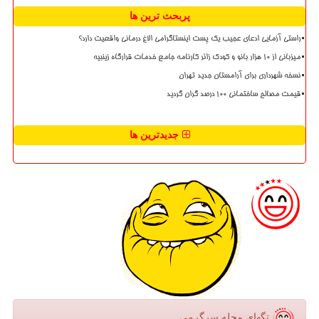
پربحث ترین ها
راستی آزمایی ادعای عجیب یک پست اینستاگرامی الاغ درمانی واقعیت دارد؟
میزبانی از ۱۰ هزار بانو و کودک زائر کارنامه جامع خدمات قرارگاه زینبیه
نسخه شهرداری برای آرامستان جدید تهران
قیمت مصالح ساختمانی ۱۰۰ درصد گران گردید
جدیدترین ها
تگهای مجله سرگرمی