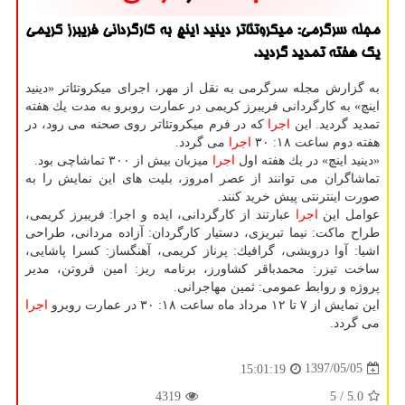
مجله سرگرمی: میكروتئاتر دینید اینچ به كارگردانی فریبرز كریمی
یك هفته تمدید گردید.
به گزارش مجله سرگرمی به نقل از مهر، اجرای میكروتئاتر «دینید
اینچ» به كارگردانی فریبرز كریمی در عمارت روبرو به مدت یك هفته
تمدید گردید. این
اجرا
كه در فرم میكروتئاتر روی صحنه می رود، در
هفته دوم ساعت ۱۸: ۳۰
اجرا
می گردد.
«دینید اینچ» در یك هفته اول
اجرا
میزبان بیش از ۳۰۰ تماشاچی بود.
تماشاگران می توانند از عصر امروز، بلیت های این نمایش را به
صورت اینترنتی پیش خرید كنند.
عوامل این
اجرا
عبارتند از كارگردانی، ایده و اجرا: فریبرز كریمی،
طراح ماكت: نیما تبریزی، دستیار كارگردان: آزاده مردانی، طراحی
اشیا: آوا درویشی، گرافیك: پرناز كریمی، آهنگساز: كسرا پاشایی،
ساخت تیزر: محمدباقر كشاورز، برنامه ریز: امین فروتن، مدیر
پروژه و روابط عمومی: ثمین مهاجرانی.
این نمایش از ۷ تا ۱۲ مرداد ماه ساعت ۱۸: ۳۰ در عمارت روبرو
اجرا
می گردد.
1397/05/05
15:01:19
4319
/ 5
5.0