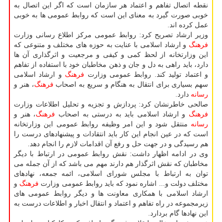
نقطه اتصال تفاهم و اعتماد هر سازمان است كه اگر این اتصال به
خوبی صورت گیرد به معنای این است كه روابط عمومی ها به خوبی
عمل كرده اند.
وزیر ارشاد تصریح كرد: روابط عمومی مركز اطلاع رسانی وزارت
فرهنگ
و ارشاد اسلامی با عنایت به حوزه های مختلف و متنوعی كه
این وزارتخانه از لحظ كمی و كیفی و مرجعیت و اثرگذاری آن ها
دارد، باید راهی به دل و جان و ذهن مخاطبان خود با استفاده از تفاهم
و اعتماد تولید كند. روابط عمومی وزارت
فرهنگ
و ارشاد اسلامی
سهم بسیاری برای انتقال به هنگام و سریع به اصحاب
فرهنگ
، هنر و
رسانه
دارد.
صالحی خاطرنشان كرد: پردازش و تجزیه و تحلیل اطلاعات وزارت
فرهنگ
و ارشاد اسلامی باید به درستی به اصحاب
فرهنگ
، هنر و
رسانه
منتقل شود و این امر وظیفه روابط عمومی این وزارتخانه
است كه در عین انجام این كار باید انتقادات و پیشنهادهای درست را
هم رسیدگی و در جهت حل و رفع آن اقدامات لازم را انجام دهد.
وی در ادامه اظهار داشت: نقش روابط عمومی در ارتباط با دیگر
مخاطبان كه نقش اثرگذار هم دارند مهم می باشد كه از آن جمله می
توان به ارتباط با مجلس شورای اسلامی، ائمه جمعه، نهادهای
مختلف دولت و... اشاره نمود كه باید روابط عمومی وزارت
فرهنگ
و
ارشاد اسلامی با همكاری معاونت ها و دیگر روابط عمومی های
زیرمجموعه در راه تفاهم و اعتماد و انتقال اخبار و اطلاعات درست به
این نهادها گام بردارد.