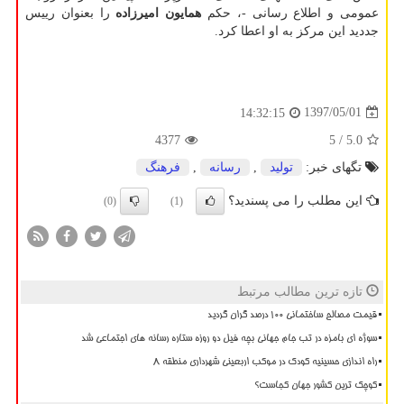
عمومی و اطلاع رسانی -، حكم
همایون امیرزاده
را بعنوان رییس
جددید این مركز به او اعطا كرد.
1397/05/01
14:32:15
4377
/ 5
5.0
تگهای خبر:
تولید
,
رسانه
,
فرهنگ
این مطلب را می پسندید؟
(0)
(1)
تازه ترین مطالب مرتبط
قیمت مصالح ساختمانی ۱۰۰ درصد گران گردید
سوژه ای بامزه در تب جام جهانی بچه فیل دو روزه ستاره رسانه های اجتماعی شد
راه اندازی حسینیه کودک در موکب اربعینی شهرداری منطقه ۸
کوچک ترین کشور جهان کجاست؟