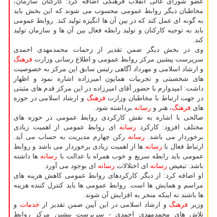
عضو شورای عالی انقلاب فرهنگی اضافه كرد: كاركنان سازمان،
مخاطبان دیگر روابط عمومی محسوب می شوند كه این بخش باید
به گونه ای عمل كند كه در بین آن ها انگیزه تولید كند. روابط عمومی
باید به توجیه كاركنان و تولید رابطه فعال بین آن ها و سازمان تولید
كند.
وی در بخش دیگر ضمن تقدیر از زحمات محمدمهدی احمدی
سرپرست پیشین مركز روابط عمومی و اطلاع رسانی وزارت
فرهنگ
و ارشاد اسلامی و مهرداد آگاهی رئیس سابق این مركز به خصوصیت
های شخصیتی و تجربیات همایون امیرزاده اشاره نمود و اظهار
داشت: امیدوارم با حضور آقای امیرزاده در این مركز قدم های مثبتی
در جهت ارتباط با مخاطبان وزارت
فرهنگ
و ارشاد اسلامی در حوزه
های
فرهنگ
، هنر و
رسانه
برداشته شود.
صالحی با اشاره به نقش كاركردی روابط عمومی در حوزه های
مختلف افزود: كاركرد
رسانه
ای روابط عمومی از اهمیت زیادی
برخوردار می باشد.
رسانه
ركن چهارم مدیریت به حساب می آید.
ارتباط فعال با
رسانه
ها از اهمیت زیادی برخوردار می باشد و روابط
عمومی باید رابطه سریع و خوب همراه با عدالت با
رسانه
ها داشته
باشد. تبعیض
رسانه
ای اختلالات
رسانه
ای بوجود می آورد.
او اضافه كرد: از دیگر كاركردهای روابط عمومی كاهش هزینه های
مراسم و همایش ها است. روابط عمومی ها باید كنترل كننده هزینه
ها باشند نه اینكه منجر به افزایش آن شوند.
وزیر
فرهنگ
و ارشاد اسلامی در این آیین ضمن تقدیر از
خدمات
و
تلاش های محمدمهدی احمدی - سرپرست پیشین مركز روابط