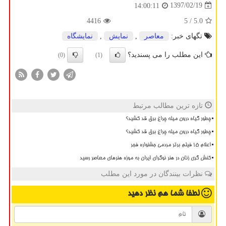
1397/02/19
14:00:11
4416
/ 5
5.0
تگهای خبر:
معاصر
,
نمایش
,
نمایشگاه
این مطلب را می پسندید؟
(0)
(1)
تازه ترین مطالب مرتبط
چطور گیاه درون میله چراغ برق قد کشید؟
چطور گیاه درون میله چراغ برق قد کشید؟
اعلام ۱۵ فیلم برتر مردمی جشنواره فجر
کنش گری زنان در هنر نوگرای ایران به موزه هنرهای معاصر رسید
نظرات بینندگان در مورد این مطلب
لطفا شما هم
نظر دهید