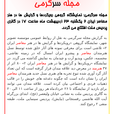
مجله سرگرمی: نمایشگاه گروهی رویكردها و گرایش ها در هنر
معاصر ایران ۲ یكشنبه ۲۳ اردیبهشت ماه ساعت ۱۷ در گالری
پردیس ملت افتتاح می گردد.
به گزارش مجله سرگرمی به نقل از روابط عمومی موسسه تصویر
شهر، نمایشگاه گروهی «رویكردها و گرایش ها در هنر
معاصر
ایران
۲» تلاشی است برای معرفی نمونه های آثار خلق شده توسط نسل
هنرمندان
معاصر
و پیشرو ایران امسال كه در زمینه نقاشی،
مجسمه، عكس، ویدیو آرت و چیدمان به نمایش گذاشته می گردد. در
نمایشگاه «رویكردها و گرایش ها در هنر
معاصر
ایران ۲» ۸۰ اثر از
۳۷
هنرمند
در معرض دید علاقه مندان قرار گرفته است كه این تعداد
آثار گرد آوری شده تنوع تجربه های هنری نسل جدید هنرمندان
معاصر
ایران را نشان داده است كه چگونه دغدغه های خویش را در قالب
ذهنیات فردی و اجتماعی بیان كرده است. علاقه مندان می توانند
برای بازدید از نمایشگاه تا ۲۶ خردادماه هر روز از ساعت ۱۱ الی ۲۰
به گالری پردیس ملت به نشانی خیابان ولیعصر (عج)، ابتدای بزرگراه
آیت الله هاشمی رفسنجانی (نیایش)، پردیس سینمایی ملت، طبقه
منفی ۲ رجوع كنند.