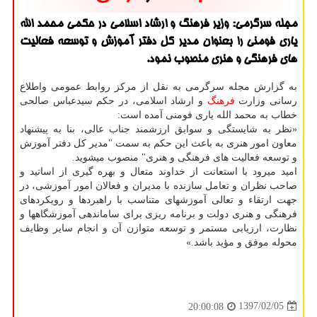
مجله سرگرمی: وزیر فرهنگ و ارشاد اسلامی در حكمی محمد الله
یاری فومنی را بعنوان مدیر كل دفتر آموزش و توسعه فعالیت
های فرهنگی و هنری منصوب نمود.
به گزارش مجله سرگرمی به نقل از مركز روابط عمومی واطلاع
رسانی وزارت
فرهنگ
و ارشاد اسلامی، در حكم سیدعباس صالحی
خطاب به محمد الله یاری فومنی آمده است:
«نظر به شایستگی و سوابق ارزشمند جناب عالی، بنا به پیشنهاد
معاون امور هنری به باعث این حكم به سمت "مدیر كل دفتر آموزش
و توسعه فعالیت های فرهنگی و هنری" منصوب میشوید.
امید میرود با استعانت از خداوند متعال و بهره گیری از اساتید و
صاحب نظران و تعامل سازنده با مدیران و فعالان امور آموزشی، در
جهت ارتقاء و تعالی آموزشهای متناسب با راهبردها و رویكردهای
فرهنگی و هنری دولت و برنامه ریزی برای ساماندهی آموزشگاهها و
نظارت، ارزیابی مستمر و توسعه متوازن آن و انجام سایر وظایف
محوله موفق و مؤید باشد.»
1397/02/05
20:00:08