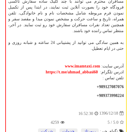
مسافران محترم می توانند با چند کلیک ساده سفارش تاکسی
فرودگاه خود را بصورت آنلاین ثبت نمایند، در ابتدا پس از تکمیل
نمودن فرم مربوطه شامل مشخصات نام و نام خانوادگی، تلفن
همراه، تاریخ و ساعت حرکت و مشخص نمودن مبدا و مقصد سفر و
همچنین تعداد نفرات مسافران سفارش خود رو ثبت نمایند. در آخر،
منتظر تماس راننده خود باشند.
به همین سادگی می توانید از پشتیبانی 24 ساعته و شبانه روزی و
حتی در ایام تعطیل.
آدرس سایت:
www.imamtaxi.com
ادرس تلگرام:
https://t.me/ahmad_abbasi60
تلفن تماس :
+989127087076
+989373998224
1396/12/18
16:52:30
4259
/ 5
5.0
تگهای خبر:
رپورتاژ
,
خدمات
,
شركت