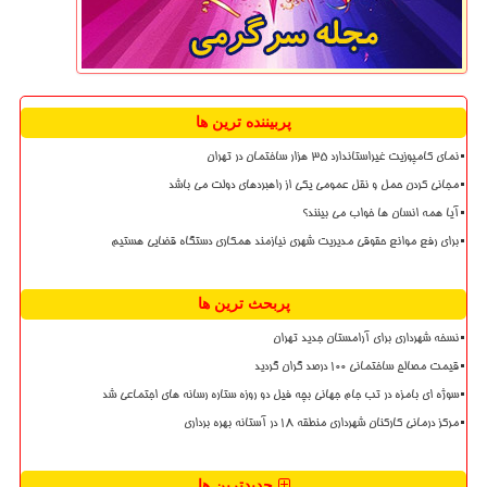
پربیننده ترین ها
نمای کامپوزیت غیراستاندارد ۳۵ هزار ساختمان در تهران
مجانی کردن حمل و نقل عمومی یکی از راهبردهای دولت می باشد
آیا همه انسان ها خواب می بینند؟
برای رفع موانع حقوقی مدیریت شهری نیازمند همکاری دستگاه قضایی هستیم
پربحث ترین ها
نسخه شهرداری برای آرامستان جدید تهران
قیمت مصالح ساختمانی ۱۰۰ درصد گران گردید
سوژه ای بامزه در تب جام جهانی بچه فیل دو روزه ستاره رسانه های اجتماعی شد
مرکز درمانی کارکنان شهرداری منطقه ۱۸ در آستانه بهره برداری
جدیدترین ها