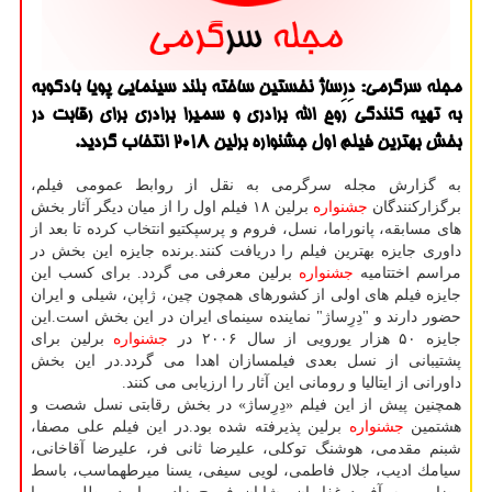
مجله سرگرمی: دِرِساژ نخستین ساخته بلند سینمایی پویا بادكوبه
به تهیه كنندگی روح الله برادری و سمیرا برادری برای رقابت در
بخش بهترین فیلم اول جشنواره برلین ۲۰۱۸ انتخاب گردید.
به گزارش مجله سرگرمی به نقل از روابط عمومی فیلم،
برگزاركنندگان
جشنواره
برلین ۱۸ فیلم اول را از میان دیگر آثار بخش
های مسابقه، پانوراما، نسل، فروم و پرسپكتیو انتخاب كرده تا بعد از
داوری جایزه بهترین فیلم را دریافت كنند.برنده جایزه این بخش در
مراسم اختتامیه
جشنواره
برلین معرفی می گردد. برای كسب این
جایزه فیلم های اولی از كشورهای همچون چین، ژاپن، شیلی و ایران
حضور دارند و "دِرِساژ" نماینده سینمای ایران در این بخش است.این
جایزه ۵۰ هزار یورویی از سال ۲۰۰۶ در
جشنواره
برلین برای
پشتیبانی از نسل بعدی فیلمسازان اهدا می گردد.در این بخش
داورانی از ایتالیا و رومانی این آثار را ارزیابی می كنند.
همچنین پیش از این فیلم «دِرِساژ» در بخش رقابتی نسل شصت و
هشتمین
جشنواره
برلین پذیرفته شده بود.در این فیلم علی مصفا،
شبنم مقدمی، هوشنگ توكلی، علیرضا ثانی فر، علیرضا آقاخانی،
سیامك ادیب، جلال فاطمی، لویی سیفی، یسنا میرطهماسب، باسط