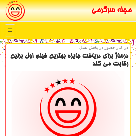
مجله سرگرمی
منو
در كنار حضور در بخش نسل
درساژ برای دریافت جایزه بهترین فیلم اول برلین
رقابت می كند