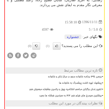
رضایی، به آفرید غفاریان، شایان فصیح زاده، رامبد مطلبی و با
معرفی نگار مقدم به ایفای نقش می پردازند.
1396/11/11
15:58:10
4597
/ 5
5.0
تگهای خبر:
جشنواره
این مطلب را می پسندید؟
(0)
(1)
تازه ترین مطالب مرتبط
بررسی ۳۹۱ برنامه خانواده محور در مرکز زنان و خانواده
پیشنهاد تهیه کننده پیشمرگ به خانواده ها
تغییر زمان برگزاری مراسم اختتامیه چهل و یکمین جشنواره موسیقی فجر
بیشترین سیمرغ های فیلم فجر ۴۴ به سرزمین فرشته ها رسید
نظرات بینندگان در مورد این مطلب