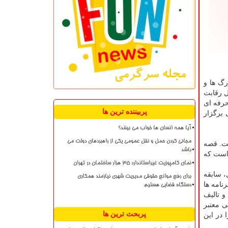
ان (۱۸سال به بالا) و مادربزرگ ها و
ل رقابت
ان حرفه ای
پربیننده ترین ها
 برگزار
آیا همه انسان ها خواب می بینند؟
مجانی کردن حمل و نقل عمومی یکی از راهبردهای دولت می
ت. قصه
باشد
 است که
نمای کامپوزیت غیراستاندارد ۳۵ هزار ساختمان در تهران
لل، سابقه
برای رفع موانع حقوقی مدیریت شهری نیازمند همکاری
نامه ها
دستگاه قضایی هستیم
و تالیف
زشی معتبر
پربحث ترین ها
 در این