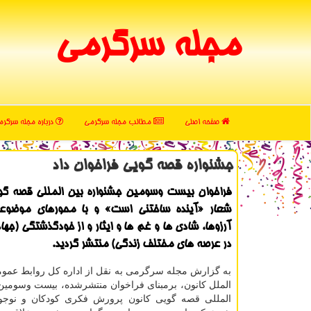
مجله سرگرمی
صفحه اصلی
مطالب مجله سرگرمی
درباره مجله سرگر
جشنواره قصه گویی فراخوان داد
فراخوان بیست وسومین جشنواره بین المللی قصه گوی
شعار «آینده ساختنی است» و با محورهای موضوعی
آرزوها، شادی ها و غم ها و ایثار و از خودگذشتگی (جه
در عرصه های مختلف زندگی) منتشر گردید.
به گزارش مجله سرگرمی به نقل از اداره کل روابط عموم
الملل کانون، برمبنای فراخوان منتشرشده، بیست وسومی
المللی قصه گویی کانون پرورش فکری کودکان و نوجو