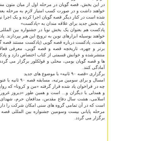
در این بخش، قصه گویان در مرحله اول از میان متون 
خواهند داشت و در صورت کسب امتیاز لازم به مرحله بع
شده است در کنار دیگر قصه گویان اجرا کرده و یک اجرا ن
یک بخش جدید برای علاقه مندان به «پادکست»
پادکست هم بعنوان یک بخش نوپا در جشنواره بین الملل
خواهند بوسیله ابزارهای نوین به ترویج این هنر بپردازند
هاست، پادکست درباره قصه گویی (پادکست مستند قصه گو
برتر و چهره، تاریخچه قصه و قصه گویی، معرفی فعالان
منتشرشده و خوانش قسمتی از کتاب اختصاص دارد و پاد
ها و قصه گویان بومی، محلی و فولکلور برگزار می گردد
آمادگی کنند.
برگزاری «قصه ۹۰ ثانیه» با موضوع های جدید
امسال و برای سو
چه در فراخوان یاد شده قرار گرفته «من و کرونا» که روای
و همدلی با دیگران و... است و همین طور «دیروز غرورآ
است که در آن تمامی گروه های سنی امکان شرکت را دارن
مرحله پایانی بیست وسومین جشنواره بین المللی قصه 
برگزار می گردد.