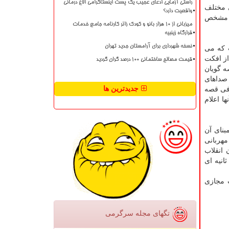
راستی آزمایی ادعای عجیب یک پست اینستاگرامی الاغ درمانی
 مختلف
واقعیت دارد؟
شی مشخص
میزبانی از ۱۰ هزار بانو و کودک زائر کارنامه جامع خدمات
قرارگاه زینبیه
نسخه شهرداری برای آرامستان جدید تهران
ت که می
از افکت
قیمت مصالح ساختمانی ۱۰۰ درصد گران گردید
ه گویان
صداهای
جدیدترین ها
فی قصه
ا اعلام
برمبنای آن
مهربانی
 انقلاب
ی، هشت سال دفاع مقدس، مدافعان حرم، شهدای هسته ای و قهرمانان حوزه علم و دانش است دو محور موضوعی بخش ۹۰ ثانیه ای
 مجازی
تگهای مجله سرگرمی