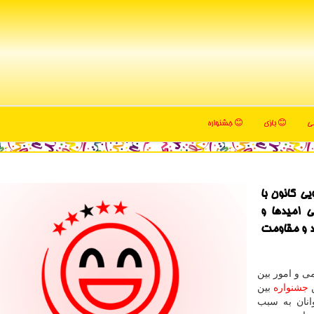
می
بازی
جشنواره
ی کانون با
 امیدها و
اد و مقاومت
ی و امور بین
ن
جشنواره
بین
انان به سبب