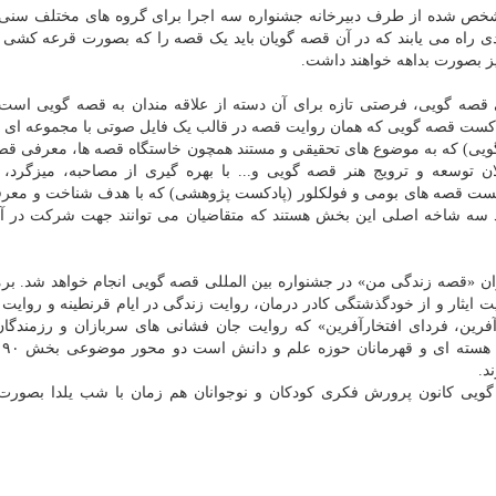
مشخص شده از طرف دبیرخانه جشنواره سه اجرا برای گروه های مختلف سنی
دی راه می یابند که در آن قصه گویان باید یک قصه را که بصورت قرعه ک
یز بصورت بداهه خواهند داشت.
ی قصه گویی، فرصتی تازه برای آن دسته از علاقه مندان به قصه گویی اس
. پادکست قصه گویی که همان روایت قصه در قالب یک فایل صوتی با مجموعه ای 
یی) که به موضوع های تحقیقی و مستند همچون خاستگاه قصه ها، معرفی قص
 توسعه و ترویج هنر قصه گویی و... با بهره گیری از مصاحبه، میزگرد، 
کست قصه های بومی و فولکلور (پادکست پژوهشی) که با هدف شناخت و معر
 سه شاخه اصلی این بخش هستند که متقاضیان می توانند جهت شرکت در آنه
مین مرتبه، مسابقه قصه ۹۰ ثانیه با عنوان «قصه زندگی من» در جشنواره بین المللی قصه گویی انجام خواهد شد. 
ت ایثار و از خودگذشتگی کادر درمان، روایت زندگی در ایام قرنطینه و روایت 
فرین، فردای افتخارآفرین» که روایت جان فشانی های سربازان و رزمندگان
اسلام
د.
گویی کانون پرورش فکری کودکان و نوجوانان هم زمان با شب یلدا بصورت