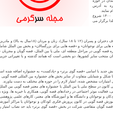
دان در حوزه
ره به آدرس
 نمایند.
بر این اساس، پروسه اجرائی جشنواره از ۲۵ فروردین ۱۴۰۰ شروع
دا برگزار می
بخش ملی شامل اجرای زنده (مجازی) قصه گویی از طرف دختران و پسران (۱۲ تا ۱۸ سال)، زنان و مرد
هایی برای نوجوانان» و «قصه هایی برای بزرگسالان» و بخش بین الملل شام
صه گویان برگزیده ی ۲۲ دوره جشنواره قصه گویی در مراحل منطقه ای، ملی یا بین الملل، قصه گویان و مجری
 منتخب سایر کشورها، دو بخشی است که همانند گذشته و با تغییراتی جزیی
ش جدید با اسامی «قصه گوی برتر» و «پادکست» به جشنواره اضافه شده اس
ا شکل و شمایلی متفاوت از سایر بخش های جشنواره بین المللی قصه گویی
ل امتیازات مشخص شده، امتیاز لازم را در حوزه های مختلف به دست بیاورند.
اره های قصه گویی کانون در سطح ملی یا بین الملل یا جشنواره های معتبر قصه گویی بین الم
لی، فعالیت موثر اجتماعی در رخدادهای قصه گویی، همکاری با خیریه ها، ویژه بر
ان و نوجوانان و دانشگاه ها و آموزشگاه های معتبر، کارهای علمی پژوهشی 
گذراندن بیش از ۸۰ ساعت دوره آموزش قصه گویی در کانون پرورش فکری کودکان و نوجوانان یا مراکز آمو
 قصه گویان متقاضی شرکت در بخش «قصه گوی برتر» باید حد نصاب امتیاز را