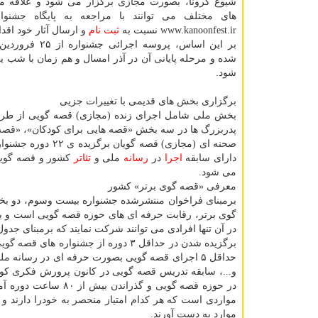
شیوع کرونا، بصورت مجازی برگزار می شود و علاقه من
های مختلف می توانند با مراجعه به پایگاه جشنوا
www.kanoonfest.ir نسبت به
ثبت نام
و ارسال آثار خود اقدام
شده و مرحله پایانی آن در آذر امسال و هم زمان با شب یل
شود.
برگزاری بخش های قدیمی با تغییرات جزیی
پدربزرگ ها در سه بخش «قصه هایی برای کودکان»، «قصه 
صحنه ای (مجازی) ق
دارای سابقه
اجرا
در
رسانه
ملی و
تئاتر
کشور و قصه گویان
می شود.
معرفی «قصه گوی برتر» کشور
برمبنای فراخوان منتشرشده جشنواره بیست وسوم، دو بخ
گوی برتر، رقابت حرفه ای های حوزه قصه گویی است و ب
در آن تنها افرادی می توانند شرکت نمایند که برمبنای جدو
برگزیده شدن در حداقل ۳ دوره از جشنو
حداقل ۵ اجرای قصه گویی بصورت حرفه ای در رسانه م
و...، سابقه تدریس قصه گویی در کانون پرورش فکری کودک
در حوزه قصه گویی و 
مواردی است که هر کدام امتیاز منحصر به خودرا دارند و
موارد به دست آورند.