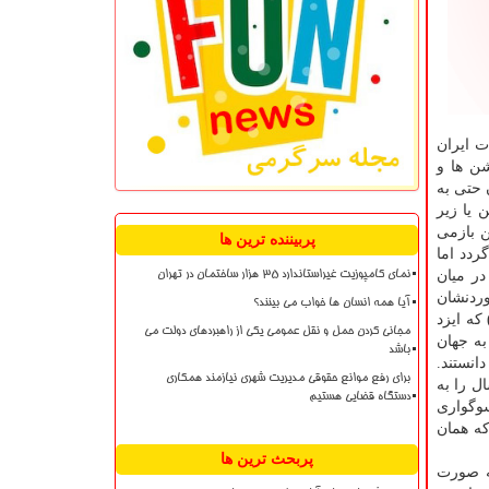
ت ایران
ن ها و
 حتی به
 یا زیر
ن بازمی
پربیننده ترین ها
ردد اما
در میان
نمای کامپوزیت غیراستاندارد ۳۵ هزار ساختمان در تهران
وردنشان
آیا همه انسان ها خواب می بینند؟
که ایزد
مجانی کردن حمل و نقل عمومی یکی از راهبردهای دولت می
به جهان
باشد
انستند.
برای رفع موانع حقوقی مدیریت شهری نیازمند همکاری
ال را به
دستگاه قضایی هستیم
سوگواری
که همان
پربحث ترین ها
به صورت