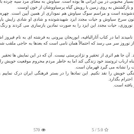
ار محبوبی در بین ایرانی ها بوده است. سیاوش به معنای مرد سیه چرده باز
 بازگشتش به روی زمین با رویش گیاه پرسیاووشان از خون اوست.
 شهیدشونده است و مراسم سوگ سیاوش هم نموداری از همین آیین است. چهره 
خون سرخ سیاوش و حیات مجدد ایزد شهیدشونده و شادی او شادی زایش بارد
روزی، حیات مجدد این ایزد را به صورت نمادین بازسازی می کردند و رنگ 
امیدند اما در کتاب آثارالباقیه، ابوریحان بیرونی به فرشته ای به نام فیروز ا
از نوروز سر می رسد که احتمالاً همان نامی است که بعدها به حاجی ملقب شده
 آن جا هم اثری از تحقیر و نژادپرستی نیست. آن که در این نمایش ها تحقیر
ناه ارباب ثروتمند خود زندگی کند اما به خاطر مردم محروم موقعیت خویش را
ت را نشانه می گیرد قهرمان است.
گی خویش را نقد نکنیم. این نمادها را در بستر فرهنگی ایران درک نماییم
احترام بگذارد.
یافته است.
570
/ 5
5.0