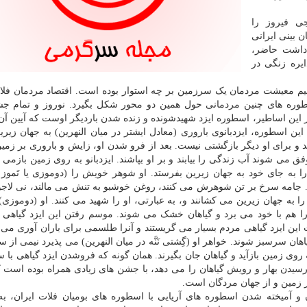
ی فیروز را
ن بینی ایرانی
دداشت حاضر،
یره زنگی در
ببینیم معیشت مردمان یک سرزمین بر چه استوار بوده است. اقتصاد مردمان فلا
طوره های چنین مردمانی حول همین دو محور شکل بگیرد. نوروز و تمام جش
از این اساطیر، اسطوره ایزد شهیدشونده و زنده شدن باردیگر اوست که آیین آن
ین اسطوره، ایزدبانوی باروری (معادل ایشتر در میان النهرین) به جهان زیرین
و برای او دیگر بازگشتی نیست. بعد از فرو شدن او، زایش و باروری بر زمی
 می شوند آب زندگی را بیابند و بر او بپاشند. ایزدبانو به روی زمین بازمی گ
را به جای خود به جهان زیرین بفرستد. او شوهر خویش را (دوموزی یا تَموز 
ت. جامه سرخ بر تن شوهرش می کنند، روغن خوشبو به تنش می مالند، نی لاج
 به جهان زیرین می کشانند و، به عبارتی، او را شهید می کنند. او (دوموزی) 
 هم با خود می برد و گیاهان خشک می شوند. موسم رفتن این ایزد گیاهی 
این ایزد گیاهی مردم بسیار می گریستند و آنرا طلسمی برای باران آوری می د
اهان سرسبز شوند. خواهر او (گِشتی نَنَّه در میان النهرین) می پذیرد نیمی از س
وی زمین بازآید و گیاهان جان بگیرند. همان گونه که فروشدن ایزد گیاهی با 
ه رسیدن بهار و رویش گیاهان را می دهد، با جشن های زیادی همراه بوده است 
ر زمین و از جهان مردگان است.
ان و آمیخته شدن اسطوره های آریایی با اسطوره های بومیان فلات ایران، 