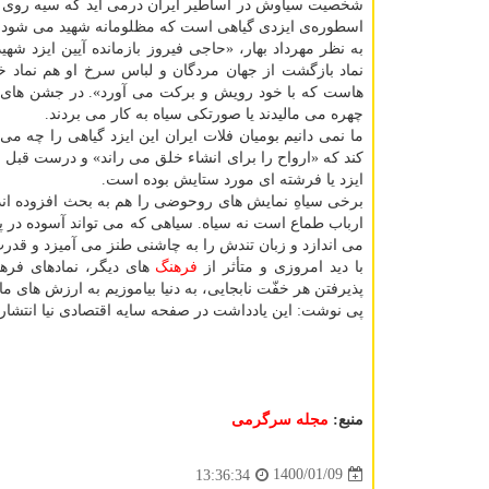
شخصیت سیاوش در اساطیر ایران درمی آید که سیه روی بسی
اسطوره‌ی ایزدی گیاهی است که مظلومانه شهید می شود و
به نظر مهرداد بهار، «حاجی فیروز بازمانده آیین ایزد
نماد بازگشت از جهان مردگان و لباس سرخ او هم نماد 
هاست که با خود رویش و برکت می آورد». در جشن های نو
چهره می مالیدند یا صورتکی سیاه به کار می بردند.
ما نمی دانیم بومیان فلات ایران این ایزد گیاهی را چه می ن
کند که «ارواح را برای انشاء خلق می راند» و درست قبل 
ایزد یا فرشته ای مورد ستایش بوده است.
برخی سیاهِ نمایش های روحوضی را هم به بحث افزوده اند.
ارباب طماع است نه سیاه. سیاهی که می تواند آسوده در پ
می اندازد و زبان تندش را به چاشنی طنز می آمیزد و قدر
با دید امروزی و متأثر از
فرهنگ
های دیگر، نمادهای فرهن
پذیرفتن هر خفّت نابجایی، به دنیا بیاموزیم به ارزش های ما 
پی نوشت: این یادداشت در صفحه سایه اقتصادی نیا انتشار 
منبع:
مجله سرگرمی
1400/01/09
13:36:34