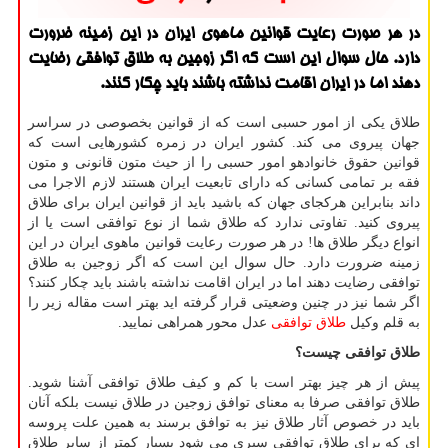
در هر صورت رعایت قوانین ماهوی ایران در این زمینه ضرورت
دارد. حال سوال این است كه اگر زوجین به طلاق توافقی رضایت
دهند اما در ایران اقامت نداشته باشند باید چكار كنند.
طلاق یکی از امور حسبی است که از قوانین بخصوصی در سراسر
جهان پیروی می کند. کشور ایران در زمره کشورهایی است که
قوانین حقوق خانوادهو امور حسبی را از حیث متون قانونی و متون
فقه بر تمامی کسانی که دارای تابعیت ایران هستند لازم الاجرا می
داند بنابراین هرکجای جهان که باشید باید از قوانین ایران برای طلاق
پیروی کنید. تفاوتی ندارد که طلاق شما از نوع توافقی است یا از
انواع دیگر طلاق ها! در هر صورت رعایت قوانین ماهوی ایران در این
زمینه ضرورت دارد. حال سوال این است که اگر زوجین به طلاق
توافقی رضایت دهند اما در ایران اقامت نداشته باشند باید چکار کنند؟
اگر شما نیز در چنین وضعیتی قرار گرفته اید بهتر است مقاله زیر را
به قلم وکیل
طلاق توافقی
عدل محور همراهی نمایید.
طلاق توافقی چیست؟
پیش از هر چیز بهتر است با کم و کیف طلاق توافقی آشنا شوید.
طلاق توافقی صرفا به معنای توافق زوجین در طلاق نیست بلکه آنان
باید در خصوص آثار طلاق نیز به توافق برسند به همین علت پروسه
ای که برای طلاق توافقی سپری می شود بسیار کمتر از سایر طلاق