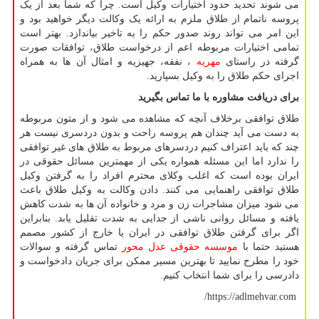
می شوند تحدید حدود اختیارات وکیل است. چرا که شما بعد از یک
پروسه ناتمام از طلاق ملزم به ارائه یک وکالت دیگر خواهید بود و
این امر می تواند روند صدور حکم را به تاخیر بیاندازد. بهتر است
تمامی اختیارات مربوطه اعم از درخواست طلاق، توافقات صورت
گرفته در راستای
مهریه
، نفقه، جهیزیه و امثال آن ها به همراه
اجرای حکم طلاق را به وکیل بسپارید.
برای دریافت مشاوره با ما تماس بگیرید
طلاق توافقی برخلاف آنچه که مشاهده می شود و از متون مربوطه
به دست می آید چندان هم پروسه راحت و بدون دردسری نیست هر
چند که باید اعتراف کنیم دردسرهای مربوط به طلاق های غیر توافقی
را ندارد اما این مسئله همواره یکی از مهمترین مسائل حقوقی در
ایران بوده است که اغلب وکلای محترم افراد را به گرفتن وکیل
طلاق توافقی راهنمایی می کنند. دادن وکالت به وکیل طلاق باعث
می شود میزان مشاجرات زن و مرد و خانواده آن ها به شدت کاهش
یافته و مسائل روانی ناشی از جدایی به شدت تقلیل یابد. بنابراین
اگر برای گرفتن طلاق توافقی در ایران یا خارج از کشور مصمم
هستید حتما با
موسسه حقوقی عدل محور
تماس گرفته و سوالات
خود را مطرح نمایید تا بهترین مسیر ممکن برای جریان دادخواست و
دادرسی را برای شما انتخاب کنیم.
/
https://adlmehvar.com