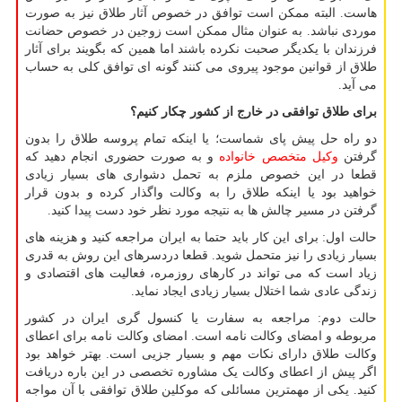
هاست. البته ممکن است توافق در خصوص آثار طلاق نیز به صورت
موردی نباشد. به عنوان مثال ممکن است زوجین در خصوص حضانت
فرزندان با یکدیگر صحبت نکرده باشند اما همین که بگویند برای آثار
طلاق از قوانین موجود پیروی می کنند گونه ای توافق کلی به حساب
می آید.
برای طلاق توافقی در خارج از کشور چکار کنیم؟
دو راه حل پیش پای شماست؛ یا اینکه تمام پروسه طلاق را بدون
گرفتن
وکیل متخصص خانواده
و به صورت حضوری انجام دهید که
قطعا در این خصوص ملزم به تحمل دشواری های بسیار زیادی
خواهید بود یا اینکه طلاق را به وکالت واگذار کرده و بدون قرار
گرفتن در مسیر چالش ها به نتیجه مورد نظر خود دست پیدا کنید.
حالت اول: برای این کار باید حتما به ایران مراجعه کنید و هزینه های
بسیار زیادی را نیز متحمل شوید. قطعا دردسرهای این روش به قدری
زیاد است که می تواند در کارهای روزمره، فعالیت های اقتصادی و
زندگی عادی شما اختلال بسیار زیادی ایجاد نماید.
حالت دوم: مراجعه به سفارت یا کنسول گری ایران در کشور
مربوطه و امضای وکالت نامه است. امضای وکالت نامه برای اعطای
وکالت طلاق دارای نکات مهم و بسیار جزیی است. بهتر خواهد بود
اگر پیش از اعطای وکالت یک مشاوره تخصصی در این باره دریافت
کنید. یکی از مهمترین مسائلی که موکلین طلاق توافقی با آن مواجه