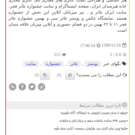
هنر عکاسی و طراحی است. گالری های مجازی بام، گالری مجازی
خانه هنرمندان ایران، صفحه اینستاگرام و سایت جشنواره تئاتر فجر،
سایت ایران تئاتر و… نیز میزبانان آنلاین این بخش از جشنواره
هستند. نمایشگاه عکس و پوستر تئاتر سی و نهمین جشنواره تئاتر
فجر ۱۱ تا ۲۲ بهمن در دو فضای حضوری و آنلاین میزبان علاقه مندان
است.
1399/11/10
17:06:54
515
/ 5
0.0
تگهای خبر:
پوستر
,
تئاتر
,
جشنواره
,
سایت
این مطلب را می پسندید؟
(0)
(0)
تازه ترین مطالب مرتبط
چطور از زمان رسیدن اتوبوس به ایستگاه آگاه شویم؟
بررسی ۳۹۱ برنامه خانواده محور در مرکز زنان و خانواده
شرط چین برای اکران مرد عنکبوتی مجسمه آزادی حذف شود