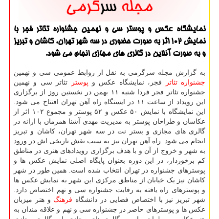
نمایشگاه عکس و پوستر سی و نهمین جشنواره تئاتر فجر با
نمایش 102 اثر به صورت حضوری در سه شهر تهران، کاشان و تبریز
و به صورت آنلاین در گالری های مجازی انجام می شود.
به گزارش مجله سرگرمی به نقل از روابط عمومی سی و نهمین
جشنواره
تئاتر
فجر، نمایشگاه عکس و
پوستر
تئاتر سی و نهمین
جشنواره تئاتر فجر فردا شنبه ۱۱ بهمن در نخستین روز از برگزاری
این رویداد از ساعت ۱۱ در ایستگاه راه آهن تهران افتتاح می شود.
این نمایشگاه با نمایش ۵۰ عکس و ۵۲ پوستر و مجموع ۱۰۲ اثر از
عکاسان و طراحان پوستر به مدیریت مهدی آشنا همزمان با ارائه در
گالری های مجازی و بستر نت در سه شهر تهران، کاشان و تبریز
انجام می شود. راه آهن تهران نیز به سبب نقش تاریخی اش در ورود
به شهر و خروج از آن و با هدف برگزاری رویدادهای هنری در مناطق
کم برخوردار، در این دوره بعنوان پایگاه اصلی نمایش عکس ها و
پوسترهای جشنواره در تهران انتخاب شده است. همین طور در شهر
کاشان نیز یک خیابان از مناطق مرکزی این شهر به نمایش عکس ها
و پوسترهای راه یافته به رقابت جشنواره سی و نهم اختصاص دارد.
شهر تبریز نیز با اختصاص فضایی در دانشگاه
فرهنگ
و هنر میزبان
عکس ها و پوسترهای حاضر در جشنواره سی و نهم و علاقه مندان به