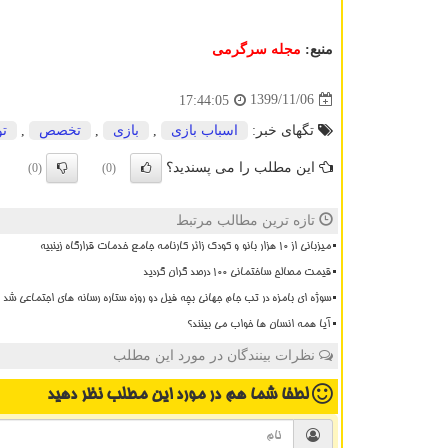
منبع:
مجله سرگرمی
1399/11/06
17:44:05
تگهای خبر:
اسباب بازی
,
بازی
,
تخصص
,
تو
این مطلب را می پسندید؟
(0)
(0)
تازه ترین مطالب مرتبط
میزبانی از ۱۰ هزار بانو و کودک زائر کارنامه جامع خدمات قرارگاه زینبیه
قیمت مصالح ساختمانی ۱۰۰ درصد گران گردید
سوژه ای بامزه در تب جام جهانی بچه فیل دو روزه ستاره رسانه های اجتماعی شد
آیا همه انسان ها خواب می بینند؟
نظرات بینندگان در مورد این مطلب
لطفا شما هم
در مورد این مطلب
نظر دهید