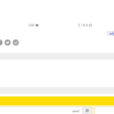
510
/ 5
0.0
لید