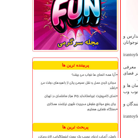
مدارس و
وجوانان
ایگاه ششمین جشنواره ملی اسباب بازی به نشانی irantoyfestival.ir
پربیننده ترین ها
 معرفی
ر فضای
آیا همه انسان ها خواب می بینند؟
مجانی کردن حمل و نقل عمومی یکی از راهبردهای دولت می
ان ها و
باشد
رچوب وب
نمای کامپوزیت غیراستاندارد ۳۵ هزار ساختمان در تهران
ندگان و
برای رفع موانع حقوقی مدیریت شهری نیازمند همکاری
دستگاه قضایی هستیم
همن تا ۱۱ اسفند ۱۳۹۹ در پایگاه جشنواره به نشانی irantoyfestival.ir
پربحث ترین ها
راستی آزمایی ادعای عجیب یک پست اینستاگرامی الاغ درمانی