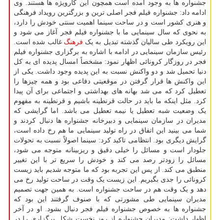
جشنواره ها به وجود آمده است همچون این کارویژه ها هستند. وی
ادامه داد: جشنواره فیلم فجر اصلی ترین و بزرگترین رویداد فرهنگی
و هنری کشور است و در ساحت سینما اهمیت سنتی خودش را دارد،
به نحوی که سال سینمایی ما با جشنواره فیلم فجر آغاز می شود و
این رویکرد طی سالیان گذشته تبدیل به یک
فرهنگ
غالب شده است.
رئیس سازمان سینمایی در ادامه با اشاره به برگزاری جشنواره فیلم
فجر در روزگار کرونائی اظهار نمود: مشخصاً امسال پدیده ای به کل
دنیا تحمیل شد و دو واکنش نسبت به این پدیده وجود داشت. یکی از
این واکنش ها قرار گرفتن در موقعیتی دفاعی بود و همه چیزها را
تعطیل کرد که می شد بهانه های بهداشتی و اجتماعی برای آن پیدا
کرد. مثل اینکه ما باید در حالت قرنطینه باشیم و قرنطینه به مفهوم
یک وضعیت شبه تعطیل یا نیمه تعطیل می باشد. اما گرایشی که
مدیران در سازمان سینمایی و دبیرخانه جشنواره ها دنبال کردند و
شما می بینید این اتفاق در راه تولید سینمایی ما هم رخ داده است،
گرایش دیگری بود. انتظامی تاکید کرد: سینما اصولاً نسبت به تحولات
جلودار است و مسائل را خیلی دقیق و ریزبینانه متوجه می شود،
مسائل را زودتر رصد می کند و خودش را سریع تر با این تغییر
منطبق می کند. از پس این تجربه بود که ما متوجه شدیم باید زیست
کرونائی را جدی بگیریم. این زیست یک وقت در ساحت تولید رخ می
دهد و یک وقت هم در ساحت جشنواره است. به همین جهت تصمیم
مدیران سینمایی طی مشورتی که با صنوف گرفتند این بود که
جشنواره ها به خصوص جشنواره فیلم فجر دنبال بشود. او در آخر
اظهار داشت: مدیران جشنواره از روز نخست شکل برگزاری را در