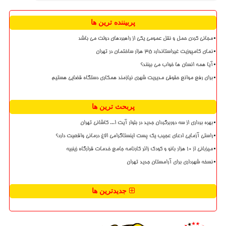
پربیننده ترین ها
مجانی کردن حمل و نقل عمومی یکی از راهبردهای دولت می باشد
نمای کامپوزیت غیراستاندارد ۳۵ هزار ساختمان در تهران
آیا همه انسان ها خواب می بینند؟
برای رفع موانع حقوقی مدیریت شهری نیازمند همکاری دستگاه قضایی هستیم
پربحث ترین ها
بهره برداری از سه دوربرگردان جدید در بلوار آیت ا... کاشانی تهران
راستی آزمایی ادعای عجیب یک پست اینستاگرامی الاغ درمانی واقعیت دارد؟
میزبانی از ۱۰ هزار بانو و کودک زائر کارنامه جامع خدمات قرارگاه زینبیه
نسخه شهرداری برای آرامستان جدید تهران
جدیدترین ها