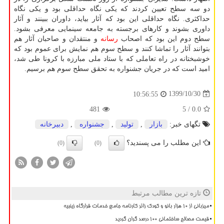
دو سه سطح تعیین کردند که یکی نگاه حداقلی بود و یکی نگاه
حداکثری. نگاه حداقلی این بود که آثار بیاید، داوران ببینند و آثار
داوری بشوند و کارهای برجسته به جامعه سینمایی معرفی بشود.
سطح دوم این بود که اصحاب
رسانه
و منتقدان و صاحبان آثار هم
بتوانند آثار را تماشا کنند و سطح سوم هم نمایش برای عموم بود که
خوشبختانه در راه تعاملی که با ستاد ملی مبارزه با کرونا طی شد،
امید است که در جریان جشنواره به تحقق سطح سوم هم برسیم.
1399/10/30
10:56:55
481
/ 5
0.0
تگهای خبر:
بازار
,
تولید
,
جشنواره
,
دبیرخانه
این مطلب را می پسندید؟
(0)
(0)
تازه ترین مطالب مرتبط
میزبانی از ۱۰ هزار بانو و کودک زائر کارنامه جامع خدمات قرارگاه زینبیه
قیمت مصالح ساختمانی ۱۰۰ درصد گران گردید