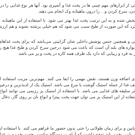
ی از ابزارهای مهم چینی ها در پخت غذا و آشپزی بود. آنها هر نوع غذایی را در ا
ن، سرخ کردن و... را درون ماهیتابه وک انجام می دهند.
 شده و به این ترتیب پخت غذا بهتر می شود. با استفاده از این ماهیتابه 
خ کرد که این صورت از طبخ سبب می شود که هم خیلی برشته نشوند و هم ارز
نیومی و همچنین جنس پوشش داخلی شان گرانیتی می‌باشد که برای پخت غذاها
یواره های بلند آن است که باعث می شود درحین سرخ کردن و طبخ غذا هیچ ر
به فرد و زیبایی که دارد یک ظرف همه کاره در پخت و پز می باشد.
ی اضافه وزن هستند، نقش مهمی را ایفا می کنند. مهم‌ترین مزیت استفاده ا
لف غذا از جمله استیک گوشت یا مرغ می باشد. استیک یک از لذیذترین و درعین
سلیقه های غذایی می باشد. با استفاده از استیک پز رژیمی می توانید انواع
تفاده از این استیک پز می توان جهت پخت پیتزا و انواع نان بر روی گاز، ذغال و
ایین و برای زمان طولانی را حتی بدون حضور ما فراهم می کنند. با استفاده ا
 پایین پخت. باید توجه داشت که آرام پز دستگاه مناسبی جهت پخت و پز غذا