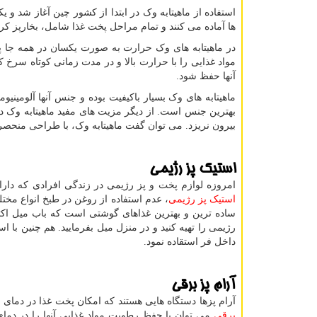
استفاده از ماهیتابه وک در ابتدا از کشور چین آغاز شد و یک
ها آماده می کنند و تمام مراحل پخت غذا شامل، بخارپز کرد
در ماهیتابه های وک حرارت به صورت یکسان در همه جا پخش
مواد غذایی را با حرارت بالا و در مدت زمانی کوتاه سر
آنها حفظ شود.
ماهیتابه های وک بسیار باکیفیت بوده و جنس آنها آلومی
بهترین جنس است. از دیگر مزیت های مفید ماهیتابه وک د
بیرون نریزد. می توان گفت ماهیتابه وک، با طراحی منحصر 
استیک پز رژیمی
امروزه لوازم پخت و پز رژیمی در زندگی افرادی که دارا
استیک پز رژیمی
، عدم استفاده از روغن در طبخ انواع مخت
ساده ترین و بهترین غذاهای گوشتی است که باب میل اکثر 
رژیمی را تهیه کنید و در منزل میل بفرمایید. هم چنین با اس
داخل فر استقاده نمود.
آرام پز برقی
آرام پزها دستگاه هایی هستند که امکان پخت غذا در دمای پ
برقی
می توان با حفظ رطوبت مواد غذایی آنها را در دمای