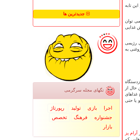
ین تابه
جدیدترین ها
می توان
ش غذایی
ی رژیمی
وغنی به
زدستگاه
 حال از
تگهای مجله سرگرمی
 غذاهای
 یا حتی
اجرا
بازی
تولید
رپورتاژ
جشنواره
فرهنگ
تخصص
بازار
ز
آرام پز
هایی که