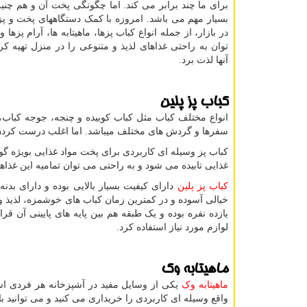
برای ما چند برابر می کند. اما چگونگی پخت آن و هم چن
بسیار مهم می باشد. امروزه با کمک دستگاههای پخت و پز
در بازار، از جمله انواع کباب پزها، ماهیتابه ها، آرام پزها 
توان به راحتی غذاهای لذیذ و متنوعی را در منزل تهیه کر
آنها لذت برد.
کباب پز پلین
انواع مختلف کباب مثل کباب کوبیده و چنجه، جوجه کباب،
سفرها و گردش های مختلف میباشد. اما اغلب درست کردن 
کباب پز وسیله ای کاربردی برای پخت مواد غذایی بویژه گوش
غذایی تابیده می شود و به راحتی می توان تمامیه این غذاها
کباب پز پلین
دارای کیفیت بسیار بالایی بوده و دارای بد
خیالی آسوده و در کمترین زمان کباب های خوشمزه، لذیذ و م
یازده نفره بوده و یک طبقه هم بین پایه های پایینی آن قر
لوازم مورد نیاز استفاده کرد.
ماهیتابه وک
ماهیتابه وک
یکی از وسایل مفید در آشپزخانه هر فردی است
واقع وسیله ای کاربردی را خریداری می کنید و می توانید با 