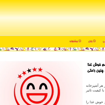
می
بازی
جشنواره
عم خوش غذا
 چنین راحتی
هر آشپزخانه
 کیفیت تاثیر
 خوش غذا را