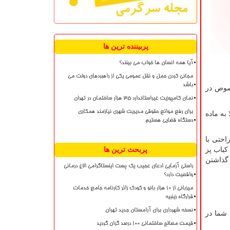
پربیننده ترین ها
آیا همه انسان ها خواب می بینند؟
مجانی کردن حمل و نقل عمومی یکی از راهبردهای دولت می
باشد
خصوص در
نمای کامپوزیت غیراستاندارد ۳۵ هزار ساختمان در تهران
برای رفع موانع حقوقی مدیریت شهری نیازمند همکاری
به ماده
دستگاه قضایی هستیم
احتی با
کباب پز
پربحث ترین ها
 گذاشتن
راستی آزمایی ادعای عجیب یک پست اینستاگرامی الاغ درمانی
واقعیت دارد؟
میزبانی از ۱۰ هزار بانو و کودک زائر کارنامه جامع خدمات
قرارگاه زینبیه
نسخه شهرداری برای آرامستان جدید تهران
 شما در
قیمت مصالح ساختمانی ۱۰۰ درصد گران گردید