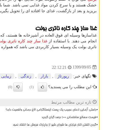
خشک هستند و یا سرخ کردن مواد غذایی نمی باشد. شما با اس
بریزید و بعد از بازگشت، غذای جا افتاده ای را تحویل بگیری
غذا ساز چند کاره ناتری بولت
غذاسازها وسیله ای فوق العاده در آشپزخانه ها هستند، ک
انجام می دهند. با استفاده از
غذا ساز چند کاره ناتری بول
ناتری بولت یک وسیله بسیار کاربردی می باشد که همواره 
1399/09/05
22:12:21
تگهای خبر:
رپورتاژ
,
بازار
,
زندگی
,
زیبایی
این مطلب را می پسندید؟
(0)
(1)
تازه ترین مطالب مرتبط
راستی آزمایی ادعای عجیب یک پست اینستاگرامی الاغ درمانی واقعیت دارد؟
قیمت مصالح ساختمانی ۱۰۰ درصد گران گردید
گردن کلفتی کنار خیابان ها شورای شهر از جاپارک فروش ها انتقاد نمود