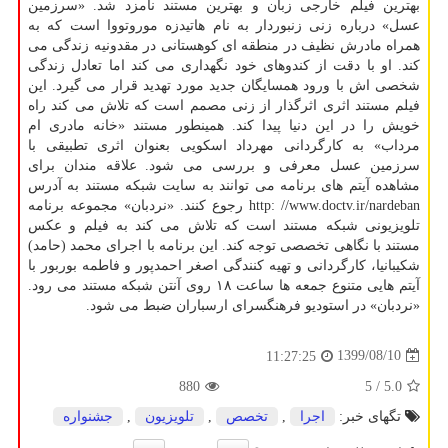
بهترین فیلم خارجی زبان و بهترین مستند نامزد شد. «سرزمین
عسل» درباره زنی زنبوردار به نام هاتیدزه موروتووا است که به
همراه مادرش نظیف در منطقه ای کوهستانی در مقدونیه زندگی می
کند. او با دقت از کندوهای خود نگهداری می کند اما تعادل زندگی
شخصی اش با ورود همسایگان جدید مورد تهدید قرار می گیرد. این
فیلم مستند اثری اثرگذار از زنی مصمم است که تلاش می کند راه
خویش را در این دنیا پیدا کند. همینطور مستند «خانه مادری ام
مرداب» به کارگردانی مهرداد اسکویی بعنوان اثری تطبیقی با
سرزمین عسل معرفی و بررسی می شود. علاقه مندان برای
مشاهده آیتم های برنامه می توانند به سایت شبکه مستند به آدرس
http: //www.doctv.ir/nardeban رجوع کنند. «نردبان» مجموعه برنامه
تلویزیونی شبکه مستند است که تلاش می کند به فیلم و عکس
مستند با نگاهی تخصصی توجه کند. این برنامه با اجرای محمد (حامد)
شکیبانیا، کارگردانی و تهیه کنندگی اصغر احمدپور و فاطمه بوربور با
آیتم هایی متنوع جمعه ها ساعت ۱۸ روی آنتن شبکه مستند می رود.
«نردبان» در استودیو فرهنگسرای ارسباران ضبط می شود.
1399/08/10
11:27:25
880
/ 5
5.0
تگهای خبر:
اجرا
,
تخصص
,
تلویزیون
,
جشنواره