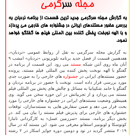
به گزارش مجله سرگرمی جدید ترین قسمت از برنامه نردبان به
بررسی حضور مستندهای ایرانی در جشنواره های خارجی می پردازد
و با الهه نوبخت پخش كننده بین المللی فیلم ها گفتگو خواهد
نمود.
به گزارش مجله سرگرمی به نقل از روابط عمومی «نردبان»،
هفدهمین قسمت از فصل جدید برنامه تلویزیونی «نردبان» امشب ۹
آبان ماه روی آنتن شبکه
مستند
می رود. این قسمت از برنامه در
گفتگو با الهه نوبخت پخش کننده بین المللی فیلم مستند، پرونده
حضور مستندهای ایرانی در
جشنواره
های خارجی را به صورت جدی
مورد بررسی قرار داده است. نوبخت با حضور در برنامه نردبان و
گفتگو با حامد شکیبانیا به مسائل و چالش های پخش بین المللی فیلم
مستند می پردازد و از تجربیاتش در این حوزه سخن می گوید. وی
همینطور وضعیت مستندهای ایرانی در جشنواره های خارجی را مورد
بحث قرار می دهد و ضمن سفارش هایی به مستندسازان، توقعات
جشنواره های خارجی برای پذیرش فیلم مستند را بیان می کند. در
بخش دیگر برنامه، مستند «سرزمین عسل» به کارگردانی تامارا
کوتوسکا و لوبومیر استفانو معرفی می شود. این مستند که در سال
۲۰۱۹ منتشر گردید در نود و دومین دوره جوایز اسکار در ۲ رشته