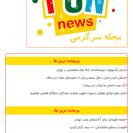
پربیننده ترین ها
نمای کامپوزیت غیراستاندارد ۳۵ هزار ساختمان در تهران
مجانی کردن حمل و نقل عمومی یکی از راهبردهای دولت می باشد
آیا همه انسان ها خواب می بینند؟
برای رفع موانع حقوقی مدیریت شهری نیازمند همکاری دستگاه قضایی هستیم
پربحث ترین ها
نسخه شهرداری برای آرامستان جدید تهران
قیمت مصالح ساختمانی ۱۰۰ درصد گران گردید