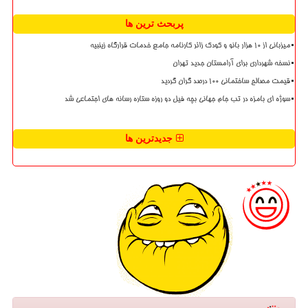
پربحث ترین ها
میزبانی از ۱۰ هزار بانو و کودک زائر کارنامه جامع خدمات قرارگاه زینبیه
نسخه شهرداری برای آرامستان جدید تهران
قیمت مصالح ساختمانی ۱۰۰ درصد گران گردید
سوژه ای بامزه در تب جام جهانی بچه فیل دو روزه ستاره رسانه های اجتماعی شد
جدیدترین ها