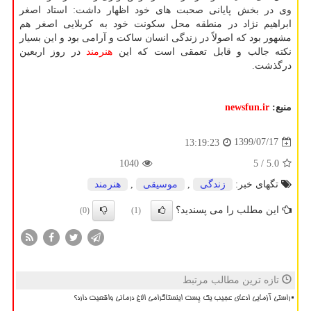
وی در بخش پایانی صحبت های خود اظهار داشت: استاد اصغر
ابراهیم نژاد در منطقه محل سکونت خود به کربلایی اصغر هم
مشهور بود که اصولاً در زندگی انسان ساکت و آرامی بود و این بسیار
نکته جالب و قابل تعمقی است که این
هنرمند
در روز اربعین
درگذشت.
منبع:
newsfun.ir
1399/07/17
13:19:23
1040
/ 5
5.0
تگهای خبر:
زندگی
,
موسیقی
,
هنرمند
این مطلب را می پسندید؟
(0)
(1)
تازه ترین مطالب مرتبط
راستی آزمایی ادعای عجیب یک پست اینستاگرامی الاغ درمانی واقعیت دارد؟