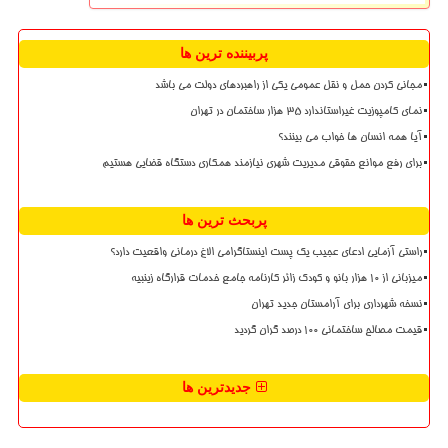
پربیننده ترین ها
مجانی کردن حمل و نقل عمومی یکی از راهبردهای دولت می باشد
نمای کامپوزیت غیراستاندارد ۳۵ هزار ساختمان در تهران
آیا همه انسان ها خواب می بینند؟
برای رفع موانع حقوقی مدیریت شهری نیازمند همکاری دستگاه قضایی هستیم
پربحث ترین ها
راستی آزمایی ادعای عجیب یک پست اینستاگرامی الاغ درمانی واقعیت دارد؟
میزبانی از ۱۰ هزار بانو و کودک زائر کارنامه جامع خدمات قرارگاه زینبیه
نسخه شهرداری برای آرامستان جدید تهران
قیمت مصالح ساختمانی ۱۰۰ درصد گران گردید
جدیدترین ها