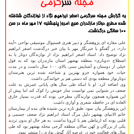
به گزارش مجله سرگرمی اصغر ابراهیم نژاد از نوازندگان شناخته
شده مطرح دوتار مازندران صبح امروز پنجشنبه ۱۷ مهر ماه در سن
۱۰۰ سالگی درگذشت.
علی مغازه ای پژوهشگر و دبیر هنری فستیوال موسیقی نواحی «آینه
دار»، در گفتگو با خبرنگار مهر با بیان خبر درگذشت اصغر ابراهیم
نژاد توضیح داد: استاد اصغر ابراهیم نژاد از نوازندگان دوتار یا به
اصطلاح «دوتاری» منطقه بهشهر استان مازندران بود که به قول
خیلی از دوستان و آشنایش سنی بالای ۱۰۰ سال داشت و در مدت
حیات خود همواره جزو بهترین و شناخته شده ترین هنرمندان
دوتارنواز منطقه بودی که دستی هم بر خوانندگی داشت.
وی اضافه کرد: او با اینکه طی سال های پایانی عمرش به علت
ضعف در شنوایی نمی توانست ساز خویش را کوک کند اما پیش از
این همواره همچون نوازندگان مطرحی بوده که قدرت بسیار خارق
العاده ای در حافظه شعری و آوازی داشت.
این پژوهشگر بیان نمود: طبق تازه ترین شنیده های بنده از بیمارستان
خاتم الانبیای بهشهر دلیل مرگ استاد ابراهیم نژاد ضعف جسمی و
قلبی بوده که ارتباطی هم با کرونا نداشت. به هر حال او بدون تردید
یکی از بزرگان و کهن سالان منطقه گرجی محله بهشهر بود که طی
سال های فعالیت خود در عرصه آثار گوش نوازی را منتشر نمود.