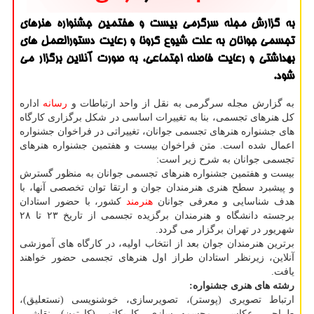
به گزارش مجله سرگرمی بیست و هفتمین جشنواره هنرهای
تجسمی جوانان به علت شیوع كرونا و رعایت دستورالعمل های
بهداشتی و رعایت فاصله اجتماعی، به صورت آنلاین برگزار می
شود.
به گزارش مجله سرگرمی به نقل از واحد ارتباطات و
رسانه
اداره
کل هنرهای تجسمی، بنا به تغییرات اساسی در شکل برگزاری کارگاه
های جشنواره هنرهای تجسمی جوانان، تغییراتی در فراخوان جشنواره
اعمال شده است. متن فراخوان بیست و هفتمین جشنواره هنرهای
تجسمی جوانان به شرح زیر است:
بیست و هفتمین جشنواره هنرهای تجسمی جوانان به منظور گسترش
و پیشبرد سطح هنری هنرمندان جوان و ارتقا توان تخصصی آنها، با
هدف شناسایی و معرفی جوانان
هنرمند
کشور، با حضور استادان
برجسته دانشگاه و هنرمندان برگزیده تجسمی از تاریخ ۲۳ تا ۲۸
شهریور در تهران برگزار می گردد.
برترین هنرمندان جوان بعد از انتخاب اولیه، در کارگاه های آموزشی
آنلاین، زیرنظر استادان طراز اول هنرهای تجسمی حضور خواهند
یافت.
رشته های هنری جشنواره
:
ارتباط تصویری (پوستر)، تصویرسازی، خوشنویسی (نستعلیق)،
طراحی، عکاسی، مجسمه سازی، کاریکاتور (کارتون)، نقاشی،