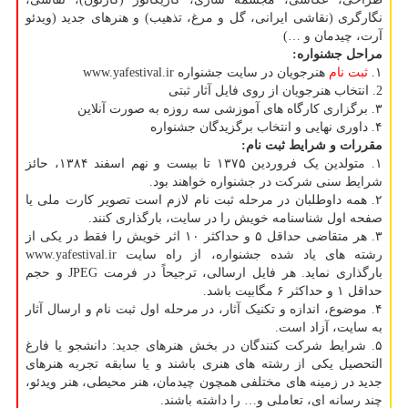
نگارگری (نقاشی ایرانی، گل و مرغ، تذهیب) و هنرهای جدید (ویدئو
آرت، چیدمان و …)
مراحل جشنواره
:
۱.
ثبت نام
هنرجویان در سایت جشنواره www.yafestival.ir
2. انتخاب هنرجویان از روی فایل آثار ثبتی
۳. برگزاری کارگاه های آموزشی سه روزه به صورت آنلاین
۴. داوری نهایی و انتخاب برگزیدگان جشنواره
مقررات و شرایط ثبت نام
:
۱. متولدین یک فروردین ۱۳۷۵ تا بیست و نهم اسفند ۱۳۸۴، حائز
شرایط سنی شرکت در جشنواره خواهند بود.
۲. همه داوطلبان در مرحله ثبت نام لازم است تصویر کارت ملی یا
صفحه اول شناسنامه خویش را در سایت، بارگذاری کنند.
۳. هر متقاضی حداقل ۵ و حداکثر ۱۰ اثر خویش را فقط در یکی از
رشته های یاد شده جشنواره، از راه سایت www.yafestival.ir
بارگذاری نماید. هر فایل ارسالی، ترجیحاً در فرمت JPEG و حجم
حداقل ۱ و حداکثر ۶ مگابیت باشد.
۴. موضوع، اندازه و تکنیک آثار، در مرحله اول ثبت نام و ارسال آثار
به سایت، آزاد است.
۵. شرایط شرکت کنندگان در بخش هنرهای جدید: دانشجو یا فارغ
التحصیل یکی از رشته های هنری باشند و یا سابقه تجربه هنرهای
جدید در زمینه های مختلفی همچون چیدمان، هنر محیطی، هنر ویدئو،
چند رسانه ای، تعاملی و… را داشته باشند.