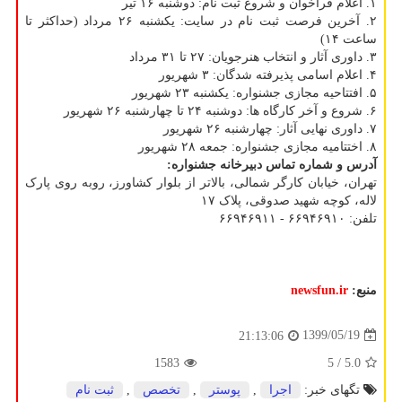
۱. اعلام فراخوان و شروع ثبت نام: دوشنبه ۱۶ تیر
۲. آخرین فرصت ثبت نام در سایت: یکشنبه ۲۶ مرداد (حداکثر تا
ساعت ۱۴)
۳. داوری آثار و انتخاب هنرجویان: ۲۷ تا ۳۱ مرداد
۴. اعلام اسامی پذیرفته شدگان: ۳ شهریور
۵. افتتاحیه مجازی جشنواره: یکشنبه ۲۳ شهریور
۶. شروع و آخر کارگاه ها: دوشنبه ۲۴ تا چهارشنبه ۲۶ شهریور
۷. داوری نهایی آثار: چهارشنبه ۲۶ شهریور
۸. اختتامیه مجازی جشنواره: جمعه ۲۸ شهریور
آدرس و شماره تماس دبیرخانه جشنواره
:
تهران، خیابان کارگر شمالی، بالاتر از بلوار کشاورز، روبه روی پارک
لاله، کوچه شهید صدوقی، پلاک ۱۷
تلفن: ۶۶۹۴۶۹۱۰ - ۶۶۹۴۶۹۱۱
منبع:
newsfun.ir
1399/05/19
21:13:06
1583
/ 5
5.0
تگهای خبر:
اجرا
,
پوستر
,
تخصص
,
ثبت نام