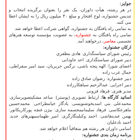
جوایز
:
در هر رشته، هیأت داوران، یک نفر را بعنوان برگزیده انتخاب و
تندیس جشنواره، لوح افتخار و مبلغ ۴۰ میلیون ریال را به ایشان اعطا
می کنند.
به تمامی راه یافتگان به جشنواره، گواهی شرکت اعطا خواهد شد.
تمامی راه یافتگان به
جشنواره
، به عضویت مؤسسه توسعه هنرهای
تجسمی
معاصر
، درخواهند آمد.
ارکان جشنواره
:
رئیس شورای سیاستگذاری: هادی مظفری
دبیر شورای سیاستگذاری: احد جاودانی
اعضای شورا: الهه پنجه باشی، نرگس حریریان، سید امیر سقراطی،
جمال عرب زاده
دبیر جشنواره: رضوان صادق زاده
دبیر اجرایی: عبدالرحیم سیاهکارزاده
مدیر هنری: فرهاد فزونی
اساتید کارگاه ها
:
ارتباط تصویری (پوستر): ساعد مشکیتصویرسازی:
محمدعلی بنی اسدیخوشنویسی: یادگار خیامطراحی: محمدحسین
ماهرعکاسی: فرهاد سلیمانیمجسمه سازی: بیژن غنچه پورکاریکاتور:
بهمن عبدینقاشی: احمد وکیلینگارگری: امیر طهماسبیهنرهای جدید:
احمد نادعلیان
اسامی داوران هر رشته هم متعاقباً اعلام خواهد شد.
برنامه زمان بندی جشنواره
: