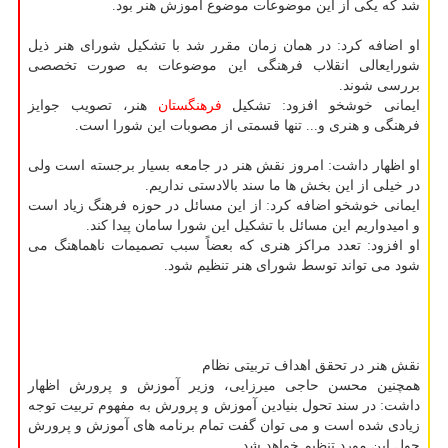
شد که یکی از این موضوعات موضوع آموزش هنر بود.
او اضافه کرد: در همان زمان مقرر شد با تشکیل شورای هنر ذیل
شورایعالی انقلاب فرهنگی این موضوعات به صورت تخصصی
بررسی شوند.
ایمانی خوشخو افزود: تشکیل
فرهنگستان
هنر، تصویب جوایز
فرهنگی و هنری و... تنها قسمتی از مصوبات این شورا است.
او اظهار داشت: امروز نقش هنر در جامعه بسیار برجسته است ولی
در خیلی از این بخش ها ما سند بالادستی نداریم.
ایمانی خوشخو اضافه کرد: از این مسائل در حوزه فرهنگ زیاد است
و امیدواریم این مسائل با تشکیل این شورا سامان پیدا کند.
او افزود: تعدد مراکز هنری که بعضاً سبب تصمیمات ناهماهنگ می
شود می تواند توسط شورای هنر تنظیم شود.
نقش هنر در تحقق اهداف تربیتی نظام
همچنین محسن حاجی میرزایی، وزیر آموزش و پرورش اظهار
داشت: در سند تحول بنیادین آموزش و پرورش به مفهوم تربیت توجه
زیادی شده است و می توان گفت تمام برنامه های آموزش و پرورش
حول این مورد تنظیم خواهد شد.