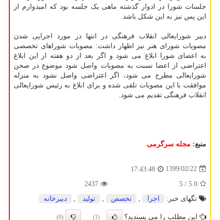
جلسات شورا در ادوار گذشته ماهی یک جلسه بود که امیدوارم از
این پس نیز به این شکل باشد.
دبیر شورایعالی انقلاب فرهنگی در انتها در مورد اجرایی شدن
مصوبات شورای هنر نیز اظهار داشت: مصوبات شوراهای تخصصی
به اعضای شورا ابلاغ می شود و اگر بعد از دو هفته از این ابلاغ
اعتراضی از اعضا نسبت به مصوبات واصل شود موضوع در صحن
شورایعالی مطرح می ­شود، اگر اعتراضی واصل نشود به منزله
موافقت با این مصوبات تلقی شده و برای ابلاغ به رئیس شورایعالی
انقلاب فرهنگی تقدیم می شود.
منبع:
مجله سرگرمی
1399/02/22
17:43:48
2437
/ 5
5.0
تگهای خبر:
اجرا
,
تخصص
,
تولید
,
دبیرخانه
این مطلب را می پسندید؟
(0)
(1)