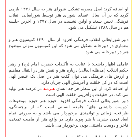
او اضافه کرد: اصل مصوبه تشکیل شورای هنر به سال ۱۳۷۶ بازمی
گردد که در آن سال اعضای شورای هنر توسط شورایعالی انقلاب
فرهنگی تعیین شدند و اولین نشست در سال ۱۳۷۷ و آخرین جلسه
هم در سال ۱۳۸۸ تشکیل می شود.
دبیر شورایعالی انقلاب فرهنگی افزود: از سال ۱۳۹۰ کمیسیون هنر و
معماری در دبیرخانه تشکیل می شود که این کمیسیون متولی موضوع
هنر در دبیرخانه می شود.
عاملی اظهار داشت: با عنایت به تأکیدات حضرت امام (ره) و رهبر
حکیم انقلاب (مدظله العالی) درباره هنر و نقش هنر در انتقال مفاهیم
و ارزش های فرهنگی می توان گفت هنر در اصل یک عنصر الهی
است که در کل خلقت و آفرینش الهی جریان دارد.
او اضافه کرد: از این منظر هر چه انسان
هنرمند
در عرصه هنر تولید
می کند، در حقیقت بازآفرینی خلقت الهی است.
دبیر شورایعالی انقلاب فرهنگی افزود: حوزه هنر حوزه موضوعات
"دوست داشتنی های" جامعه انسانی است که از برجستگی،
ظرافت، زیبائی و توانمندی برخوردار می باشد و به صورتی تمام
ابعاد تمدن بشری با هنر پیوند دارد. در واقع هنر از ماهیت تمدنی،
فاخر و دوست داشتنی بودن برخوردار می باشد.