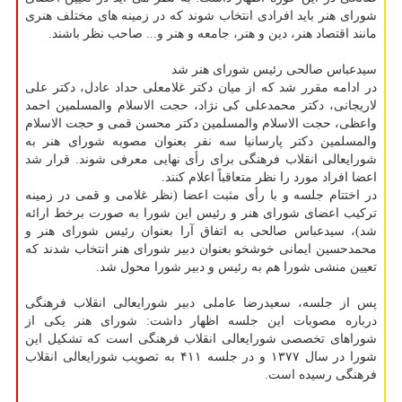
شورای هنر باید افرادی انتخاب شوند که در زمینه های مختلف هنری
مانند اقتصاد هنر، دین و هنر، جامعه و هنر و... صاحب نظر باشند.
سیدعباس صالحی رئیس شورای هنر شد
در ادامه مقرر شد که از میان دکتر غلامعلی حداد عادل، دکتر علی
لاریجانی، دکتر محمدعلی کی نژاد، حجت الاسلام والمسلمین احمد
واعظی، حجت الاسلام والمسلمین دکتر محسن قمی و حجت الاسلام
والمسلمین دکتر پارسانیا سه نفر بعنوان مصوبه شورای هنر به
شورایعالی انقلاب فرهنگی برای رأی نهایی معرفی شوند. قرار شد
اعضا افراد مورد را نظر متعاقباً اعلام کنند.
در اختتام جلسه و با رأی مثبت اعضا (نظر غلامی و قمی در زمینه
ترکیب اعضای شورای هنر و رئیس این شورا به صورت برخط ارائه
شد)، سیدعباس صالحی به اتفاق آرا بعنوان رئیس شورای هنر و
محمدحسین ایمانی خوشخو بعنوان دبیر شورای هنر انتخاب شدند که
تعیین منشی شورا هم به رئیس و دبیر شورا محول شد.
پس از جلسه، سعیدرضا عاملی دبیر شورایعالی انقلاب فرهنگی
درباره مصوبات این جلسه اظهار داشت: شورای هنر یکی از
شوراهای تخصصی شورایعالی انقلاب فرهنگی است که تشکیل این
شورا در سال ۱۳۷۷ و در جلسه ۴۱۱ به تصویب شورایعالی انقلاب
فرهنگی رسیده است.