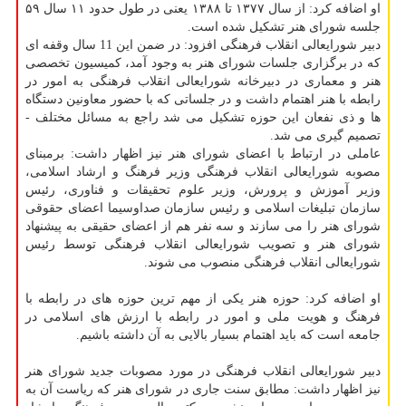
او اضافه کرد: از سال ۱۳۷۷ تا ۱۳۸۸ یعنی در طول حدود ۱۱ سال ۵۹
جلسه شورای هنر تشکیل شده است.
دبیر شورایعالی انقلاب فرهنگی افزود: در ضمن این 11 سال وقفه ­ای
که در برگزاری جلسات شورای هنر به وجود آمد، کمیسیون تخصصی
هنر و معماری در دبیرخانه شورایعالی انقلاب فرهنگی به امور در
رابطه با هنر اهتمام داشت و در جلساتی که با حضور معاونین دستگاه
­ها و ذی نفعان این حوزه تشکیل می شد راجع به مسائل مختلف ­
تصمیم گیری می ­شد.
عاملی در ارتباط با اعضای شورای هنر نیز اظهار داشت: برمبنای
مصوبه شورایعالی انقلاب فرهنگی وزیر فرهنگ و ارشاد اسلامی،
وزیر آموزش و پرورش، وزیر علوم تحقیقات و فناوری، رئیس
سازمان تبلیغات اسلامی و رئیس سازمان صداوسیما اعضای حقوقی
شورای هنر را می سازند و سه نفر هم از اعضای حقیقی به پیشنهاد
شورای هنر و تصویب شورایعالی انقلاب فرهنگی توسط رئیس
شورایعالی انقلاب فرهنگی منصوب می شوند.
او اضافه کرد: حوزه هنر یکی از مهم ترین حوزه­ های در رابطه با
فرهنگ و هویت ملی و امور در رابطه با ارزش ­های اسلامی در
جامعه است که باید اهتمام بسیار بالایی به آن داشته باشیم.
دبیر شورایعالی انقلاب فرهنگی در مورد مصوبات جدید شورای هنر
نیز اظهار داشت: مطابق سنت جاری در شورای هنر که ریاست آن به