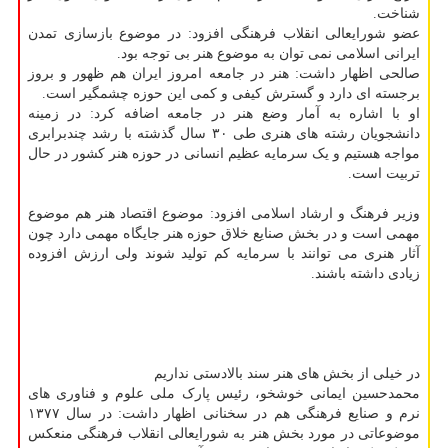
شناخت.
عضو شورایعالی انقلاب فرهنگی افزود: در موضوع بازسازی تمدن
ایرانی اسلامی نمی توان به موضوع هنر بی توجه بود.
صالحی اظهار داشت: هنر در جامعه امروز ایران هم ظهور و بروز
برجسته ای دارد و گسترش کیفی و کمی این حوزه چشمگیر است.
او با اشاره به آمار وضع هنر در جامعه اضافه کرد: در زمینه
دانشجویان رشته های هنری طی ۳۰ سال گذشته با رشد چندبرابری
مواجه هستیم و یک سرمایه عظیم انسانی در حوزه هنر کشور در حال
تربیت است.
وزیر فرهنگ و ارشاد اسلامی افزود: موضوع اقتصاد هنر هم موضوع
مهمی است و در بخش صنایع خلاق حوزه هنر جایگاه مهمی دارد چون
آثار هنری می توانند با سرمایه کم تولید شوند ولی ارزش افزوده
زیادی داشته باشند.
در خیلی از بخش های هنر سند بالادستی نداریم
محمدحسین ایمانی خوشخو، رئیس پارک ملی علوم و فناوری های
نرم و صنایع فرهنگی هم در سخنانی اظهار داشت: در سال ۱۳۷۷
موضوعاتی در مورد بخش هنر به شورایعالی انقلاب فرهنگی منعکس