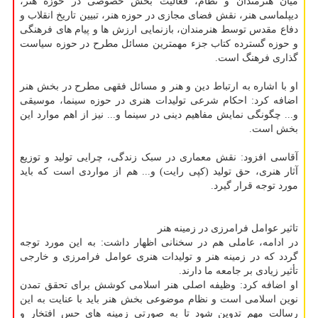
میان هنرمندان و نظام، فعالیت بخش خصوصی در حوزه هنر،
دیپلماسی هنر، نقش فضای مجازی در حوزه هنر، تبیین تاریخ انقلاب و
دفاع مقدس توسط هنرمندان، بازنمایی ارزش ها و پیام های فرهنگی
و حوزه گسترده کتاب جزء مهمترین مسائل مطرح در حوزه سیاست
گذاری فرهنگ است.
او با اشاره به ارتباط دین و هنر و مسائل فقهی مطرح در بخش هنر
اضافه کرد: احکام شرعی تولیدات هنری در حوزه سینما، موسیقی
و... چگونگی نمایش مفاهیم دینی در سینما و... نیز از اهم موارد این
بخش است.
آقاسی افزود: نقش معماری در سبک زندگی، چرایی تولید و توزیع
آثار هنری، حق تولید (کپی رایت) و... هم از مواردی است که باید
مورد توجه قرار گیرد.
تاثیر عوامل فرامرزی در زمینه هنر
در ادامه، عاملی هم در سخنانی اظهار داشت: به این مورد توجه
گردد که در زمینه هنر و تولیدات هنری عوامل فرامرزی و خارجی
تأثیر زیادی بر جامعه ما دارند.
او اضافه کرد: وظیفه اصلی هنر اسلامی کوشش برای تحقق تمدن
نوین اسلامی است و نظام موضوعی بخش هنر باید با عنایت به این
رسالت مهم تدوین شود تا به صورتی زمینه های حس افتخار و