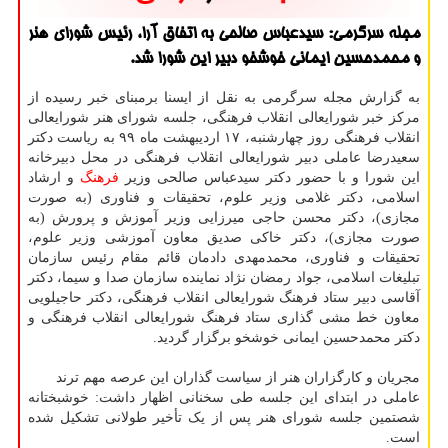
مجله سرگرمی: سیدعباس صالحی به اتفاق آرا، رئیس شورای هنر
و محمدحسین ایمانی خوشخو دبیر این شورا شد.
به گزارش مجله سرگرمی به نقل از ایسنا برمبنای خبر رسیده از
مرکز خبر شورایعالی انقلاب فرهنگی، جلسه شورای هنر شورایعالی
انقلاب فرهنگی روز چهارشنبه، ۱۷ اردیبهشت ماه ۹۹ به ریاست دکتر
سعیدرضا عاملی دبیر شورایعالی انقلاب فرهنگی در محل دبیرخانه
این شورا و با حضور دکتر سیدعباس صالحی وزیر
فرهنگ
و ارشاد
اسلامی، دکتر غلامی وزیر علوم، تحقیقات و فناوری (به صورت
مجازی)، دکتر محسن حاجی میرزایی وزیر آموزش و پرورش (به
صورت مجازی)، دکتر خاکی صدیق معاون آموزشی وزیر علوم،
تحقیقات و فناوری، محمدمهدی دادمان قائم مقام رئیس سازمان
تبلیغات اسلامی، جواد رمضان نژاد نماینده سازمان صدا و سیما، دکتر
آقاسی دبیر ستاد فرهنگ شورایعالی انقلاب فرهنگی، دکتر حاجیلویی
معاون خط مشی گذاری ستاد فرهنگ شورایعالی انقلاب فرهنگی و
دکتر محمدحسین ایمانی خوشخو برگزار گردید.
مجریان و کارگزاران هنر از سیاست گذاران این عرصه مهم ترند
عاملی در ابتدای این جلسه طی سخنانی اظهار داشت: خوشبختانه
شصتمین جلسه شورای هنر پس از یک تأخیر طولانی تشکیل شده
است.