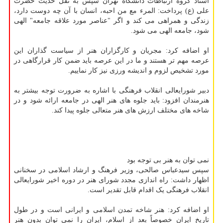
استاد گروه ارتباطات دانشگاه تهران سپس به نقل حدیث حضرت
علی (ع) پرداخت: المرء مع من احبه، انسان با آن چه دوست دارد،
زندگی و همراهی می کند و اگر "عناصر مورد علاقه جامعه" الهی
شود، جامعه الهی می شود.
او اضافه کرد: مجریان و کارگزاران هنر از سیاست گذاران این
عرصه مهم تر هستند و ما در این عرصه باید ضمن کار قرارگاهی در
مورد تشخیص لزوم و اندیشه ورزی نیز کار نماییم.
دبیر شورایعالی انقلاب فرهنگی با اشاره به ضرورت توجه بیشتر به
هنرمندان افزود: باید جلوه های هنر الهی در جامعه ارائه شود و در
شاخه های مختلف ارزش های هنر متعالی جلوه پیدا کند.
نمی توان به هنر بی توجه بود
سپس سیدعباس صالحی، وزیر فرهنگ و ارشاد اسلامی در سخنانی
اظهار داشت: راه اندازی مجدد شورای هنر در دوره اخیر شورایعالی
انقلاب فرهنگی یک اقدام قابل تقدیر است.
او اضافه کرد: هنر شاخه تمدن اسلامی و ایرانی است و در طول
تاریخ ایران خصوصاً بعد از اسلام، ایران را نمی توان بدون هنر