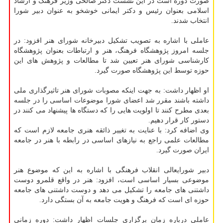
صورت دوره است در این نشست دکتر صالحی وزیر فرهنگ و ارشاد
اسلامی بعنوان رئیس و دکتر ایمانی خوشخو به­ عنوان دبیر شورا
انتخاب شدند.
عاملی با اشاره به تصویب تشکیل دبیرخانه شورای هنر افزود: در
جلسه امروز پژوهشگاه فرهنگ، هنر و ارتباطات بعنوان پژوهشگاه
کارشناسی شورای هنر تعیین شد تا مطالعات و پژوهش های این
حوزه­ توسط این پژوهشگاه صورت گیرد.
او اظهار داشت: به جهت اینکه مصوبات شورای هنر تاثیرگذاری ملی
داشته باشند مقرر شد اعضای شورا موضوعات اساسی را در جلسه
بعدی مطرح کنند تا اولویت هایی را که دستگاه­ ها پیشنهاد می کنند در
دستور کار قرار دهیم.
وی اضافه کرد: با عنایت به تغییر ذائقه هنری جامعه لازم است که
مطالعات علمی راجع به نیازهای اساسی در رابطه با هنر در جامعه
ایران صورت گیرد.
دبیر شورایعالی انقلاب فرهنگی با اشاره به این که موضوع هنر
موضوعی بسیار اساسی است، افزود: هنر در واقع قلمرو دوست
داشتنی­ های جامعه را تشکیل می ­دهد و دوست داشتنی های جامعه
حوزه ­ای است که فرهنگ و هویت جامعه به آن بستگی دارد.
عاملی درباره زمان برگزاری جلسات اظهار داشت: دوره زمانی