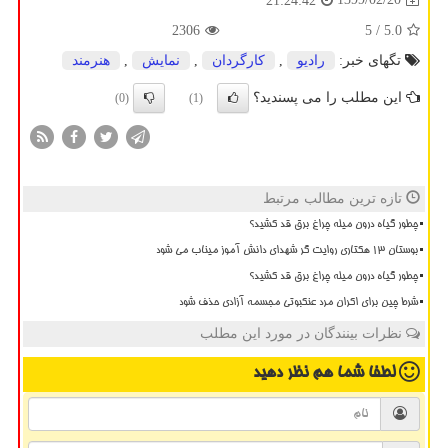
21:24:42
2306
/ 5
5.0
تگهای خبر:
رادیو
,
كارگردان
,
نمایش
,
هنرمند
این مطلب را می پسندید؟
(0)
(1)
تازه ترین مطالب مرتبط
چطور گیاه درون میله چراغ برق قد کشید؟
بوستان 13 هکتاری روایت گر شهدای دانش آموز میناب می شود
چطور گیاه درون میله چراغ برق قد کشید؟
شرط چین برای اکران مرد عنکبوتی مجسمه آزادی حذف شود
نظرات بینندگان در مورد این مطلب
لطفا شما هم
نظر دهید