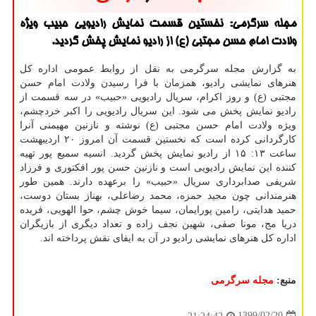
مجله سرگرمی: نخستین قسمت نمایش رادیویی حبیب ویژه
ولادت امام حسن مجتبی (ع) از رادیو نمایش پخش گردید.
به گزارش مجله سرگرمی به نقل از روابط عمومی اداره کل
هنرهای نمایشی رادیو، همزمان با فرا رسیدن ولادت امام حسن
مجتبی (ع) و روز اکرام، سریال رادیویی «حبیب» در سه قسمت از
رادیو نمایش پخش می شود. این سریال رادیویی را اکبر خردچشم،
ویژه ولادت امام حسن مجتبی (ع) نوشته و نازنین مهیمنی آنرا
کارگردانی کرده است که نخستین قسمت آن امروز ۲۰ اردیبهشت
ساعت ۱۳: ۱۵ از رادیو نمایش پخش گردید. انسیه سمیع پور تهیه
کننده این نمایش رادیویی است و نازنین حسن پور افکتوری و فرزاد
شریفی صدابرداری سریال «حبیب» را برعهده دارند. همین طور
هنرمندانی چون مجید حمزه، محمد رضاعلی، بهناز بستان دوست،
حمید هدایتی، رامین پورایمان، سیما خوش چشم، حوا الهویی، فریده
دریا مج، مونا صفی، شهین نجف زاده و تعداد دیگری از بازیگران
اداره کل هنرهای نمایشی رادیو در آن به ایفای نقش پرداخته اند.
منبع:
مجله سرگرمی
1399/02/20