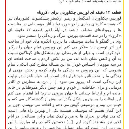
شنبه شب هفدهم اسفند ماه فوت کرد.
قطعه ۱۲ دقیقه ای لوریس چکناوریان برای «کرونا»
لوریس چکناوریان آهنگساز و رهبر ارکستر پیشکسوت کشورمان نیز
که همیشه کارهای زیادی را در حوزه تولید آثار موسیقایی در مناسبت
ها و رویدادهای مختلف داشته در ایام اخیر قطعه ۱۲ دقیقه ای
«کرونا» را در سه قسمتِ یورش، مرگ و زندگی را منتشر نمود.
وی در گفتگو با سایت موسیقی ما درباره انگیزه های خود از ساخت
این اثر توضیح داد: «فکر می کنم این ویروس تمامِ جهان را درگیر
خود کرده است و خیلی از هنرمندان نیز به شکل های گوناگون نسبت
به آن واکنش نشان داده اند، من نیز تلاش کردم با ساخت قطعه ای
در سه موومان احساس خودرا به این مساله مطرح کنم. اینکه با تمام
هجومی که این ویروس به زندگی ما وارد کرده و بخش مهمی از
زندگی ما را تحت تاثیر خود قرار داده است، اما خواه ناخواه در نهایت
این زندگی است که پیروز می شود. […] من به سفارش ی کادر
درمانی و برای حفاظت از خودم و هم چنین دیگر هموطنانم در خانه
مانده ام و ارتباط چندانی با جهان بیرونی ندارم؛ اما اهتمام می کنم
این اوقات را به بهترین شکل بگذرانم. بیش از گذشته کار می کنم و
فیلم می بینم و موسیقی گوش می دهم و قطعه می نویسم، چون بر
این گمان هستم که موسیقی همیشه یکی از بهترین راه هایی است
که می تواند در بحران ها به مردم کمک نماید و این مساله را در ایام
اخیر نیز مشاهده کرده ایم. [...] نخستین گام در راهِ مبارزه با این
ویروس این است که تمام مسایل بهداشتی را رعایت نماییم تا این