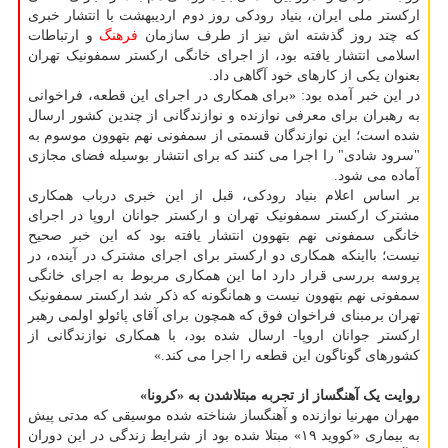
ارکستر ملی ایران، بنیاد رودکی روز دوم اردیبهشت با انتشار خبری
که چند روز گذشته اش نیز از طرف سازمان
فرهنگ
و ارتباطات
اسلامی انتشار یافته بود، از اجرای خانگی ارکستر سمفونیک تهران
بعنوان یکی از کارهای خود آگاهی داد.
در این خبر آمده بود: «برای همکاری در اجرای این قطعه، فراخوانی
به رهبران برای معرفی نوازنده و نوازندگانی از چندین کشور ارسال
شده است؛ این نوازندگان قسمتی از سمفونی نهم بتهوون موسوم به
"سرود شادی" را اجرا می کنند که برای انتشار بوسیله فضای مجازی
آماده می شود.
بر اساس اعلام بنیاد رودکی، قبل از این خبری درباب همکاری
مشترک ارکستر سمفونیک تهران و ارکستر جوانان اروپا در اجرای
خانگی سمفونی نهم بتهوون انتشار یافته بود که این خبر صحیح
نیست؛ بااینکه همکاری دو ارکستر برای اجرای مشترک در آینده، در
پروسه بررسی قرار دارد اما این همکاری مربوط به اجرای خانگی
سمفونی نهم بتهوون نیست و همانگونه که ذکر شد ارکستر سمفونیک
تهران برمبنای فراخوان فوق که همچون برای آقای پائولو اولمی رهبر
ارکستر جوانان اروپا- ارسال شده بود، با همکاری نوازندگانی از
کشورهای گوناگون این قطعه را اجرا می کند.»
روایت یک آهنگساز از تجربه مبتلاشدن به «کرونا»
مهران مهرنیا نوازنده و آهنگساز شناخته شده موسیقی که مدتی پیش
به بیماری «کووید ۱۹» مبتلا شده بود از شرایط زندگی در این دوران