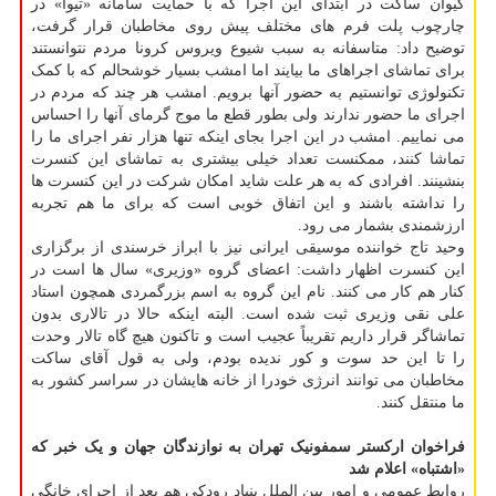
کیوان ساکت در ابتدای این اجرا که با حمایت سامانه «تیوا» در
چارچوب پلت فرم های مختلف پیش روی مخاطبان قرار گرفت،
توضیح داد: متاسفانه به سبب شیوع ویروس کرونا مردم نتوانستند
برای تماشای اجراهای ما بیایند اما امشب بسیار خوشحالم که با کمک
تکنولوژی توانستیم به حضور آنها برویم. امشب هر چند که مردم در
اجرای ما حضور ندارند ولی بطور قطع ما موج گرمای آنها را احساس
می نماییم. امشب در این اجرا بجای اینکه تنها هزار نفر اجرای ما را
تماشا کنند، ممکنست تعداد خیلی بیشتری به تماشای این کنسرت
بنشینند. افرادی که به هر علت شاید امکان شرکت در این کنسرت ها
را نداشته باشند و این اتفاق خوبی است که برای ما هم تجربه
ارزشمندی بشمار می رود.
وحید تاج خواننده موسیقی ایرانی نیز با ابراز خرسندی از برگزاری
این کنسرت اظهار داشت: اعضای گروه «وزیری» سال ها است در
کنار هم کار می کنند. نام این گروه به اسم بزرگمردی همچون استاد
علی نقی وزیری ثبت شده است. البته اینکه حالا در تالاری بدون
تماشاگر قرار داریم تقریباً عجیب است و تاکنون هیچ گاه تالار وحدت
را تا این حد سوت و کور ندیده بودم، ولی به قول آقای ساکت
مخاطبان می توانند انرژی خودرا از خانه هایشان در سراسر کشور به
ما منتقل کنند.
فراخوان ارکستر سمفونیک تهران به نوازندگان جهان و یک خبر که
«اشتباه» اعلام شد
روابط عمومی و امور بین الملل بنیاد رودکی هم بعد از اجرای خانگی