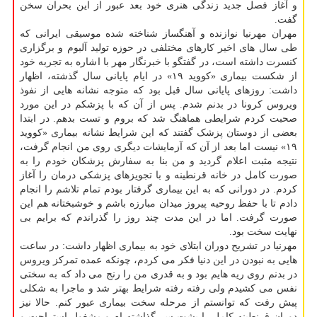
و آغاز فصل جدید زندگی هنری خود بعد عبور از این بحران سخن
گفت.
مهران مهرنیا نوازنده و آهنگساز شناخته شده موسیقی ایرانی که
طی سال های اخیر کارهای مختلفی در حوزه تولید آلبوم و برگزاری
کنسرت داشته است، در گفتگو با خبرنگار مهر با اشاره به تجربه خود
از شکست بیماری «کووید ۱۹» در ایام پایانی سال گذشته، اظهار
داشت: روزهای پایانی سال قبل بود که متوجه نشانه هایی از نفوذ
ویروس کرونا در بدنم شدم. پس از آن که با پزشکم در این مورد
صحبت کردم شرایطی هماهنگ شد که بروم و تست بدهم. در ابتدا
بعضی از دوستان پزشک گفتند که این شرایط نشانه بیماری «کووید
۱۹» نیست اما بعد از آن که آزمایشات دیگری روی من انجام گرفت،
نتیجه مثبت اعلام گردید و من بنا به سفارش پزشکان خودم را به
صورت کامل در خانه قرنطینه و با تجویزهای پزشکی درمان را آغاز
کردم. در دورانی که به این بیماری گرفتار بودم تمام تلاشم را انجام
دادم تا با حفظ روحیه پیروز میدان مبارزه باشم و خوشبختانه هم این
صورت گرفت. اما در این مدت چند روز را گذراندم که برایم بی
نهایت سخت بود.
مهرنیا در تشریح دوران ابتلای خود به بیماری اظهار داشت: در ساعت
هایی به نبودن در این دنیا فکر می کردم، چونکه عمده تمرکز ویروس
در بدنم روی ریه هایم بود و به قدری من را رنج می داد که به سختی
نفس می کشیدم ولی رفته رفته شرایط بهتر شد و ماجرا به شکلی
پیش رفت که توانستم از مرحله سخت بیماری عبور کنم. حالا نیز
دوران قرنطینه کامل را پشت سر گذاشته ام و مشغول استراحت و