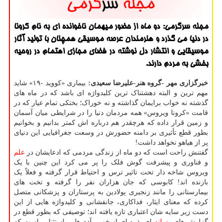
مجله سرگرمی: دو ماه از حضور میهمان ناخوانده ای به نام كرونا
در دنیا می گذرد و هنرمندان عرصه موسیقی همچنان با تولید آثار
موسیقایی و انتشار دل نوشته در فضای مجازی اهتمام در روحیه
بخشی به مردم دارند.
خبرگزاری مهر -گروه هنر-علیرضا سعیدی:
بیماری «کووید -۱۹» شاید
مهم ترین و البته دهشتناک ترین کلیدواژه ای باشد که در ماه های
گذشته نه خواب برایمان گذاشته و نه خوراک؛ بختکی تمام عیار که در
قامت «کرونا ویروس» همه مردمان دنیا را در شرایطی میان آسمان
و زمین قرار داده که هرچقدر هم درباره اش کمتر بدانیم و بخوانیم
بطور قطع تأثیری بر دامنه حضورش در وسعت جغرافیایی این دنیای
پر از هیاهو نخواهد داشت!
گفتنش راحت است که دو ماه از زندگی مردمی که ادعایشان در
علم
و فناوری و پیشرفت گوش فلک را پر می کرد این چنین با یک
ویروس شاخه دار تحت تاثیر ترس و احتیاط قرار گرفته و فعلاً یک
بازنده اند! کابوسی که جان هزاران نفر را گرفته و تخت های
بیمارستانی را مانند زنجیری پولادین به پرستاران و پزشکانی متصل
کرده که معنای ایثار، فداکاری، جانفشانی و کلیدواژه هایی از این
دست زیر سایه شان اعتباری تازه یافته اند؛ توصیفی که بطور قطع در
گزارش های
رسانه
ای، ذره ای از خوبی آدم هایی استثنایی است که