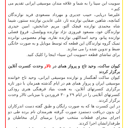
سوییت ابن سینا را به شما و علاقه مندان موسیقی ایرانی تقدیم می
کنم.»
علیرضا دریایی، حبیب جدیری و مهرداد مسعودی فرید نوازندگان
کمانچه، شاهین صفایی نوازنده تار، علی عابدین نوازنده سنتور، شیما
شاه محمدی نوازنده قیچک آلتو، مریم خدابخش، امین حیدری
نوازندگان عود، مسعود فیروزی نژاد نوازنده ویولنسل، فروغ فضلی
نوازنده پیانو، وحید اسداللهی نوازنده نقاره، بهنام معصومی نوانزده
تمبک گروه نوازندگان این قطعه که توسط موبایل و به صورت خانگی
ضبط و تدوین شده را می سازند.
برای تماشای قطعه «سوییت ابن سینا» اینجا را کلیک کنید.
کیوان ساکت، وحید تاج و پرواز همای در
تالار
وحدت کنسرت آنلاین
برگزار کردند
کیوان ساکت آهنگساز و نوازنده موسیقی ایرانی، وحید تاج خواننده
موسیقی ایران و پرواز همای هم در ایام گذشته همزمان با دور تازه
برگزاری کنسرتهای آنلاین، به همت بنیاد فرهنگی هنری رودکی
کنسرتهای آنلاینی را در ایام ۲۹ و ۳۰ فروردین با میزبانی تالار وحدت
برگزار کردند.
در این کنسرت ها که به صورت رایگان و طبق گفته دست اندرکاران
آن بدون دریافت دستمزد صورت گرفته هنرمندان نام برده طی دو
اجرای مجزای قطعات منتخب خودرا برمبنای آرای مخاطبان و
طرفدارانشان اجرا کردند.