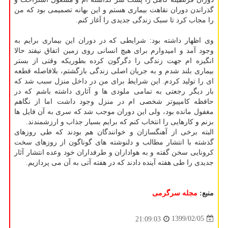
گذراندن دوران نقاهت بیماری هستم و این بهانه تصمیمی بود که من
را مجاب کرد تا سبک زندگی جدیدی را آغاز کنم.
وی اظهار داشته بود: شرایطی که در دوران این بیماری برایم به
وجود آمد و امیدوارم برای هیچ انسانی روی زمین اتفاق نیفتد حالا
انگیزه ام جهت زندگی را دگرگون کرده بطوریکه وقتی از بستر
بیماری بلند شدم و به جریان اصلی زندگی بازگشتم، بلافاصله قطعه
ای را تولید کردم. این شرایط برای من در داخل منزل سبب شد که
بار دیگر رجعتی به تمامی ملودی ها و آثاری داشته باشم که در
حافظه کامپیوتر شخصی ام در منزل وجود داشت اما از نگاهم
مغفول مانده بود، ولی این دوران موجب شد که سری به آن فایل ها
بزنم و کارهایی را انتخاب کنم که برایم بسیار جذاب و ارزشمندند.
البته برخی از آهنگسازان و خوانندگان هم بودند که طی روزهای
گذشته با انتشار مطالب و دلنوشته های گوناگون از روزهای سخت
کرونایی سخن گفته و به هواداران و طرفداران خود وعده انتشار آثار
جدیدی را طی هفته آینده دادند که در هفته آتی به آن می پردازیم.
منبع:
مجله سرگرمی
1399/02/05
21:09:03