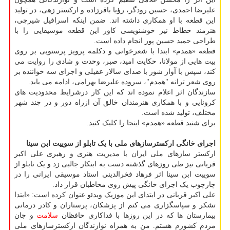
علیرضا احمدی، حسین رودگر، رؤیا باقرزاده و ارکستر زهی، در تولید
این قطعه با او همکاری داشته اند. ضمن اینکه اسرافیل شیرچی،
هنرمند خطاط نیز خوشنویسی کاور این قطعه موسیقایی را با
طراحی حمید حسین پور انجام داده است.
قطعه «همدم» ابتدا با شعرخوانی و دکلمه پرویز پرستویی بر روی
بیت هایی از مولانا، حکایت امید، صبر، وحدت و شادی را روایت می
کند، سپس با آواز شور با صدای سالار عقیلی و اجرای سه خواننده بر
روی شعر ترانه "همدم"، سروده علیرضا بهرامی، ادامه می یابد.
سازندگان اثر اعلام نموده اند که این کار درشرایط محدودیت های
کرونایی و با همکاری هنرمندان خالق آن ازراه دور و در چند شهر
مختلف، تولید شده است.
برای شنید قطعه «همدم» اینجا را کلیک کنید.
اجرای خانگی ارکسترسازهای ملی با یک تابلو از سوییت ابن سینا
ارکستر سازهای ملی ایران با مدیریت هنری و رهبری علی اکبر
قربانی نیز طی روزهای گذشته دست به ابتکار جالبی زد و یک تابلو از
سوییت ابن سینا اثر فرهاد فخرالدینی استاد موسیقی ایرانی را در
چارچوب یک اجرای خانگی پیش روی مخاطبان قرار داد.
علی اکبر قربانی در ابتدای این موزیک ویدئو عنوان کرده است: «ابتدا
تشکر و سپاسگزاری می کنم از پزشکان، پرستاران و کادر درمانی
بیمارستان ها که در این روزها با فداکاری حافظان
سلامت
و جان
مردم کشورم هستم. من به همراه نوازندگان ارکسترسازهای ملی