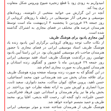
امیدواریم به زودی زود با قطع زنجیره شیوع ویروس شکل متفاوت
تری پیدا کند.
آنچه در این گزارش می خوانید منتخبی از دلنوشته، رویدادهای
موسیقی و معرفی آثار موسیقایی در رابطه با روزهای کرونایی از
روز جمعه ۲۹ فروردین تا پنجشنبه ۴ اردیبهشت ماه است توسط
هنرمندان عرصه های مختلف در فضای مجازی به اشتراک گذاشته
شده است.
آیین مجازی یادبود برای هوشنگ ظریف
از نکات جالب توجه روزهای کرونایی برگزاری آیین یادبود زنده یاد
هوشنگ ظریف استاد موسیقی ایرانی در فضای مجازی با حضور
هنرمندان صاحب نام موسیقی کشورمان بود. در این راستا آیین یادبود
چهلمین روز درگذشت هوشنگ ظریف استاد فقید موسیقی ایرانی
روز جمعه ۲۹ فروردین ماه با حضور و گفتگوی زنده استادان و
هنرمندان کشورمان به صورت مجازی انجام شد.
در این گفتگو که به صورت زنده بوسیله صفحه ویژه هوشنگ ظریف
برای علاقه مندان پخش می شد هنرمندانی چون محمد اسماعیلی،
حسن ناهید، پروین صالح، کیوان ساکت، محمد دلنوازی، سعید ثابت،
مزدا انصاری و کورش متین به ارائه نقطه نظرات خود پرداختند. در
بخش پیام ها نیز پیام هنرمندان و استادانی چون فرهاد فخرالدینی،
حسین علیزاده، داود گنجه ای، رحمت الله بدیعی، افلیا پرتو، محمد
ظریف و حمید متبسم خوانده خواهد شد.
هوشنگ ظریف از هنرمندان شناخته شده و موثر موسیقی ایرانی