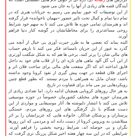
آیندگان قصه های زیادی از آنها را به جان می شنود.
از این توصیفات که عبور نماییم می رسیم به جریانات هنری که در
تمام دنیا تمام و کمال تحت تاثیر حضور «مهمان ناخوانده» قرار گرفته
اند و هنرمندان تمامی حوزه ها تلاش می کنند تا به سهم خود شرایط
روحی مساعدتری را برای مخاطبانشان در گوشه کنار دنیا فراهم
آورند.
البته بماند که بعضی ها به طرز حیرت آوری بی خیال از آنچه می
گذرد به عبور از این جریان نامساعد فکر می کنند تا بازهم حساب
های مالی شان را پرتر کنند، برخی ها هم که به شکل شگفت آورتری
از این آب گل آلود ماهی های تازه ای را از قلاب های خود به داخل
قایق انداخته اند که اگر منفعت های مالی برای ساخت فلان اثر و
اجرای فلان قطعه در جهت پیش گیری از نفوذ کرونا وجود نداشته
باشد، چندان مایل به همراهی با مردم نیستند. که بطور قطع چنین
رویکردهایی نیز می ماند برای قضاوت در تاریخ.
به هر حال روزهای کرونایی همچنان ادامه دارد، اما تعدادی زیادی از
هنرمندان حوزه های مختلف کشورمان خصوصاً در حوزه موسیقی
تلاش می کنند با انتشار دلنوشته ها، آثار موسیقایی و مواردی از این
دست همگام با دل گرفتگی های این روزهای مردم، خستگی
پرستاران و پزشکان فداکار، خانواده هایی که عزیزانشان را بر اثر
مبتلاشدن به ویروس کرونا از دست داده اند و مردمی که این روزها
نگران و بی حوصله اند، شرایط روحیه بخشی را فراهم آورند.
شرایطی که در این سه چهار هفته اخیر شکل پررنگ تری گرفت که