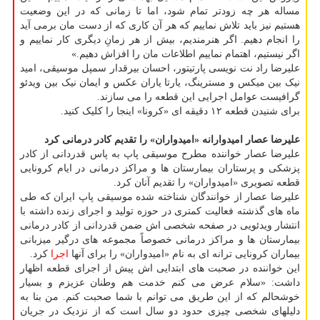
مساله هر چه زودتر تمام شود، اما تا زمانی که در این وضعیت
هستیم نیز باید تلاش نماییم که هر آن کاری که از دست مان برمی آید
را انجام دهیم. اگر هنرمندیم، بیش از هر زمانِ دیگری کار نماییم و
اگر نیستیم، اهتمام نماییم اطلاعات مان را افزاش دهیم.»
علیرضا راد نت نویسی پارتیتور، احسان بیرقدار سمپل موسیقی، امید
نیک بین میکس و مسترینگ، یارتا یاران عکس و ایمان نیک بین ویدئو
گرافیست عوامل اجرایی این قطعه را می سازند.
برای شنیدن قطعه ۱۲ دقیقه ای «کرونا» اینجا را کلیک کنید.
علیرضا عصار امیدوارانه «امیدواران» را تقدیم کادر درمانی کرد
علیرضا عصار خواننده مطرح موسیقی پاپ به پاس قدردانی از کادر
پزشکی و پرستاران بیمارستان ها و مراکز درمانی در ایام کرونایی
قطعه تصویری «امیدواران» را تقدیم آنان کرد.
علیرضا عصار از خوانندگان شناخته شده موسیقی پاپ ایران که طی
ماه های گذشته فعالیت کمتری در حوزه تولید و اجرای زنده داشته با
انتشار ویدئویی در صفحه شخصی اش ضمن قدردانی از کادر درمانی
بیمارستان ها و مراکز درمانی خصوصاً مجموعه های درگیر میزبانی
بیماران کرونایی ترانه ای به نام «امیدواران» را برای آنها
اجرا
کرد.
این خواننده در صحبت های ابتدایی اش پیش از اجرای قطعه اظهار
داشت: «سلام عرض می کنم خدمت هم وطنان عزیزم و بسیار
خوشحالم که از این طریق می توانم با شما صحبت کنم. من بنا به
دلیلهای شخصی چیزی حدود دو سال است که از نزدیک در جریان