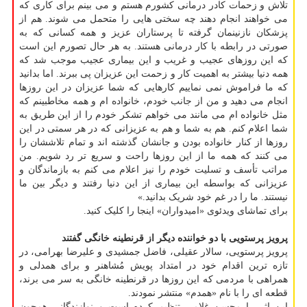
تلاش و زحمات کادر درمانی کشورم هستم و می بینم برای کاری که
می خواهند انجام دهند چه سختی هایی را متحمل می شوند. هم از
پزشکان نازنینمان گرفته تا پرستاران عزیز و همه کسانی که به
صورتی در رابطه با کار درمانی هستند. به هر حال تصورم این است
که این روزهای عجیب و غریب و این بیماری عجیب موجب شد که
همه دنیا بیشتر به اهمیت کار و زحمت این عزیزان پی ببرند. اما بدانید
که ما فراموش نمی نماییم کارهایی که شما عزیزان در این روزها
انجام می دهید و من از جانب خودم، خانواده ام و همه مخاطبینم که
مثل خانواده ام می مانند می خواهم تشکر خودم را از این طریق به
شما اعلام کنم. هم به شما و هم به عزیزانی که در هر سمتی در این
روزها از کنار خانواده بودن و جانشان گذشته اند و تمام تلاششان را
می کنند که همه ما از این روزها راحت و سریع تر رد شویم. من
مراتب تأسف و تسلیت خودم را نیز اعلام می کنم به بازماندگان و
عزیزانی که بواسطه این بیماری از این دنیا رفتند و دیگر بین ما
نیستند. ما را در غم خود شریک بدانید.»
برای تماشای ویدئوی «امیدواران» اینجا را کلیک کنید.
پرویز پرستویی با دو خواننده دیگر از قرنطینه خانگی گفتند
پرویز پرستویی، سالار عقیلی، فاضل جمشیدی و علیرضا بهرامی، در
تازه ترین اقدام خود در امتداد پویش مُشاهنر و برای همدلی و
همراهی با مردمی که این روزها در قرنطینه خانگی به سر می برند،
قطعه ای را با نام «همدم» منتشر نمودند.
این اثر را محسن غلامی تنظیم کرده است و نوازندگانی همچون